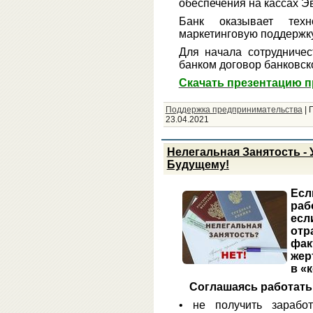
обеспечения на кассах Э
Банк оказывает техно
маркетинговую поддержк
Для начала сотрудничес
банком договор банковск
Скачать презентацию п
Поддержка предпринимательства
|
23.04.2021
Нелегальная Занятость -
Будущему!
Ес
раб
ес
от
фак
жер
в «
Соглашаясь работать
• не получить зарабо