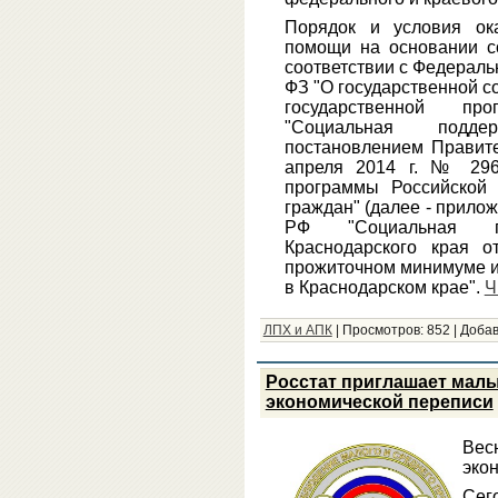
Порядок и условия ока
помощи на основании со
соответствии с Федеральн
ФЗ "О государственной с
государственной пр
"Социальная подде
постановлением Правите
апреля 2014 г. № 296
программы Российской
граждан" (далее - прило
РФ "Социальная по
Краснодарского края 
прожиточном минимуме и
в Краснодарском крае".
Ч
ЛПХ и АПК
|
Просмотров:
852
|
Добав
Росстат приглашает малы
экономической переписи
Вес
эко
Сег