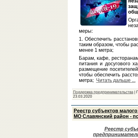
нез
за
общ
Орг
нез
меры:
1. Обеспечить расстанов
таким образом, чтобы ра
менее 1 метра;
Барам, кафе, ресторана
питания и досугового х
размещение посетителей,
чтобы обеспечить расст
метра;
Читать дальше ...
Поддержка предпринимательства
|
23.03.2020
Реестр субъектов малого
МО Славянский район - п
Реестр субъ
предприниматель