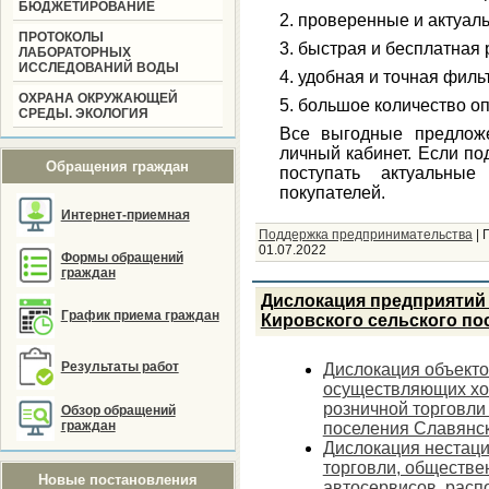
БЮДЖЕТИРОВАНИЕ
2. проверенные и актуал
ПРОТОКОЛЫ
3. быстрая и бесплатная 
ЛАБОРАТОРНЫХ
ИССЛЕДОВАНИЙ ВОДЫ
4. удобная и точная филь
ОХРАНА ОКРУЖАЮЩЕЙ
5. большое количество о
СРЕДЫ. ЭКОЛОГИЯ
Все выгодные предложе
личный кабинет. Если под
Обращения граждан
поступать актуальны
покупателей.
Интернет-приемная
Поддержка предпринимательства
|
01.07.2022
Формы обращений
граждан
Дислокация предприятий 
График приема граждан
Кировского сельского по
Результаты работ
Дислокация объекто
осуществляющих хо
розничной торговли
Обзор обращений
граждан
поселения Славянск
Дислокация нестаци
торговли, обществен
Новые постановления
автосервисов, расп