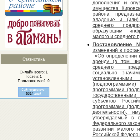
дополнения и опу
имущества Кировск
района, предназ
владение и (или)
среднего предпр
образующим инфр
малого и среднего 
Постановление 
изменений в поста
«Об определении п
Статистика
аренду (в том чи
среднего предп
социально значи
Онлайн всего:
1
Гостей:
1
установленными
Пользователей:
0
(подпрограммами)
программами (подп
Сайт существует
5314
дней
государственным
субъектов Росси
программами (под
деятельности), и
утверждаемый в с
Федерального зако
развитии малого 
Российской Федера