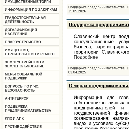
ИМУЩЕСТВЕННЫЕ ТОРГИ
Поддержка предпринимательства
|
ИНФОРМАЦИЯ ПО ЗАКУПКАМ
15.05.2026
ГРАДОСТРОИТЕЛЬНАЯ
ДЕЯТЕЛЬНОСТЬ
Поддержка предпринима
ДОГАЗИФИКАЦИЯ
НАСЕЛЕНИЯ
Славянский центр подд
консультационные усл
БЛАГОУСТРОЙСТВО
бизнеса, зарегистриро
ИМУЩЕСТВО,
территории Славянског
СТРОИТЕЛЬСТВО И РЕМОНТ
Подробнее
ЗЕМЛЕУСТРОЙСТВО И
ЗЕМЛЕПОЛЬЗОВАНИЕ
Поддержка предпринимательства
|
03.04.2025
МЕРЫ СОЦИАЛЬНОЙ
ПОДДЕРЖКИ
О мерах поддержки малы
ВОПРОСЫ ГО И ЧС.
БЕЗОПАСНОСТЬ
Информация для глав 
АНТИТЕРРОР
собственников личных п
ПОДДЕРЖКА
предпринимателей и
ПРЕДПРИНИМАТЕЛЬСТВА
государственной фин
хозяйствования: нагл
ЛПХ И АПК
видах и условиях субси
ПРОТИВОДЕЙСТВИЕ
территории Краснодарско