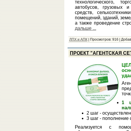
технологического, то
автобусов, грузовых и
средств, сельхозтехник
помещений, зданий, земе
а также проведение стр
дальше ...
ЛПХ и АПК
|
Просмотров:
916
|
Добав
ПРОЕКТ "АГЕНТСКАЯ СЕ
ЦЕ
ос
уда
Аге
пре
точк
1 ш
нал
2 шаг - осуществле
3 шаг - пополнение
Реализуется с помо