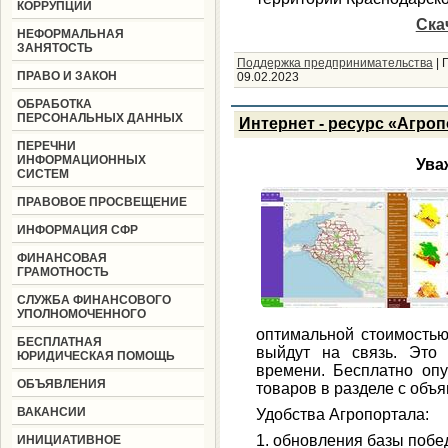
КОРРУПЦИИ
Ска
НЕФОРМАЛЬНАЯ
ЗАНЯТОСТЬ
Поддержка предпринимательства
|
ПРАВО И ЗАКОН
09.02.2023
ОБРАБОТКА
ПЕРСОНАЛЬНЫХ ДАННЫХ
Интернет - ресурс «Агро
ПЕРЕЧНИ
ИНФОРМАЦИОННЫХ
Ува
СИСТЕМ
ПРАВОВОЕ ПРОСВЕЩЕНИЕ
ИНФОРМАЦИЯ СФР
ФИНАНСОВАЯ
ГРАМОТНОСТЬ
СЛУЖБА ФИНАНСОВОГО
УПОЛНОМОЧЕННОГО
оптимальной стоимостью
БЕСПЛАТНАЯ
выйдут на связь. Это 
ЮРИДИЧЕСКАЯ ПОМОЩЬ
времени. Бесплатно опу
ОБЪЯВЛЕНИЯ
товаров в разделе с объ
ВАКАНСИИ
Удобства Агропортала:
1. обновления базы побе
ИНИЦИАТИВНОЕ