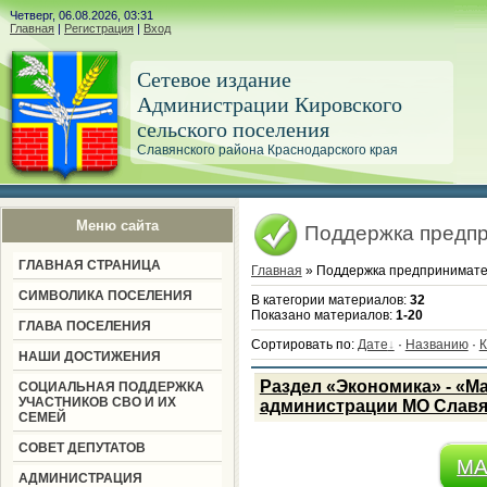
Четверг, 06.08.2026, 03:31
Главная
|
Регистрация
|
Вход
Сетевое издание
Администрации Кировского
сельского поселения
Славянского района Краснодарского края
Меню сайта
Поддержка предп
ГЛАВНАЯ СТРАНИЦА
Главная
» Поддержка предпринимате
СИМВОЛИКА ПОСЕЛЕНИЯ
В категории материалов
:
32
Показано материалов
:
1-20
ГЛАВА ПОСЕЛЕНИЯ
Сортировать по
:
Дате
·
Названию
·
К
НАШИ ДОСТИЖЕНИЯ
Раздел «Экономика» - «М
СОЦИАЛЬНАЯ ПОДДЕРЖКА
УЧАСТНИКОВ СВО И ИХ
администрации МО Славя
СЕМЕЙ
СОВЕТ ДЕПУТАТОВ
МА
АДМИНИСТРАЦИЯ