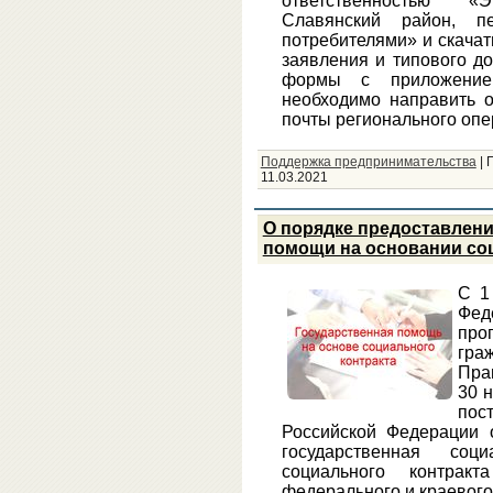
ответственностью 
Славянский район, п
потребителями» и скача
заявления и типового д
формы с приложением
необходимо направить 
почты регионального опер
Поддержка предпринимательства
|
11.03.2021
О порядке предоставлен
помощи на основании со
С 1
Фе
про
гра
Пра
30 
по
Российской Федерации 
государственная со
социального контрак
федерального и краевого