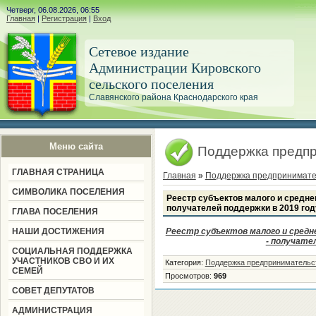
Четверг, 06.08.2026, 06:55
Главная
|
Регистрация
|
Вход
Сетевое издание
Администрации Кировского
сельского поселения
Славянского района Краснодарского края
Меню сайта
Поддержка предп
ГЛАВНАЯ СТРАНИЦА
Главная
»
Поддержка предпринимате
СИМВОЛИКА ПОСЕЛЕНИЯ
Реестр субъектов малого и средне
получателей поддержки в 2019 год
ГЛАВА ПОСЕЛЕНИЯ
НАШИ ДОСТИЖЕНИЯ
Реестр субъектов малого и сред
- получател
СОЦИАЛЬНАЯ ПОДДЕРЖКА
УЧАСТНИКОВ СВО И ИХ
Категория
:
Поддержка предпринимательс
СЕМЕЙ
Просмотров
:
969
СОВЕТ ДЕПУТАТОВ
АДМИНИСТРАЦИЯ