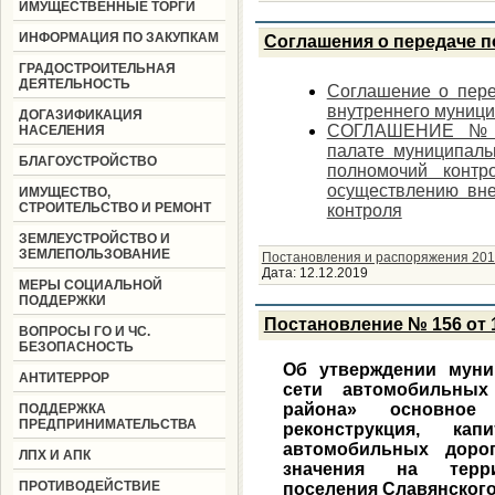
ИМУЩЕСТВЕННЫЕ ТОРГИ
ИНФОРМАЦИЯ ПО ЗАКУПКАМ
Соглашения о передаче 
ГРАДОСТРОИТЕЛЬНАЯ
ДЕЯТЕЛЬНОСТЬ
Соглашение о пер
внутреннего муници
ДОГАЗИФИКАЦИЯ
СОГЛАШЕНИЕ №20 
НАСЕЛЕНИЯ
палате муниципаль
БЛАГОУСТРОЙСТВО
полномочий контр
осуществлению вн
ИМУЩЕСТВО,
СТРОИТЕЛЬСТВО И РЕМОНТ
контроля
ЗЕМЛЕУСТРОЙСТВО И
ЗЕМЛЕПОЛЬЗОВАНИЕ
Постановления и распоряжения 201
Дата:
12.12.2019
МЕРЫ СОЦИАЛЬНОЙ
ПОДДЕРЖКИ
Постановление № 156 от 1
ВОПРОСЫ ГО И ЧС.
БЕЗОПАСНОСТЬ
Об утверждении муни
АНТИТЕРРОР
сети автомобильных
района» основное 
ПОДДЕРЖКА
ПРЕДПРИНИМАТЕЛЬСТВА
реконструкция, к
автомобильных доро
ЛПХ И АПК
значения на терри
ПРОТИВОДЕЙСТВИЕ
поселения Славянского