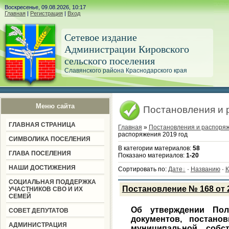
Воскресенье, 09.08.2026, 10:17
Главная
|
Регистрация
|
Вход
Сетевое издание
Администрации Кировского
сельского поселения
Славянского района Краснодарского края
Меню сайта
Постановления и 
ГЛАВНАЯ СТРАНИЦА
Главная
»
Постановления и распоря
распоряжения 2019 год
СИМВОЛИКА ПОСЕЛЕНИЯ
В категории материалов
:
58
ГЛАВА ПОСЕЛЕНИЯ
Показано материалов
:
1-20
НАШИ ДОСТИЖЕНИЯ
Сортировать по
:
Дате
·
Названию
·
К
СОЦИАЛЬНАЯ ПОДДЕРЖКА
Постановление № 168 от 2
УЧАСТНИКОВ СВО И ИХ
СЕМЕЙ
Об утверждении Пол
СОВЕТ ДЕПУТАТОВ
документов, постано
АДМИНИСТРАЦИЯ
муниципальной собст