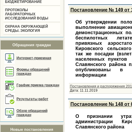
БЮДЖЕТИРОВАНИЕ
Постановление № 149 от 1
ПРОТОКОЛЫ
ЛАБОРАТОРНЫХ
ИССЛЕДОВАНИЙ ВОДЫ
Об утверждении пол
ОХРАНА ОКРУЖАЮЩЕЙ
выполнение авиацион
СРЕДЫ. ЭКОЛОГИЯ
демонстрационных по
беспилотных летат
привязных аэростат
Обращения граждан
Кировского сельского
так же посадки (взле
Интернет-приемная
населенных пунктов 
Славянского района п
опубликованы в до
Формы обращений
граждан
информации
График приема граждан
Постановления и распоряжения 201
Дата:
11.11.2019
Результаты работ
Постановление № 148 от 0
Обзор обращений
граждан
О признании утра
администрации Кир
Славянского района
Новые постановления