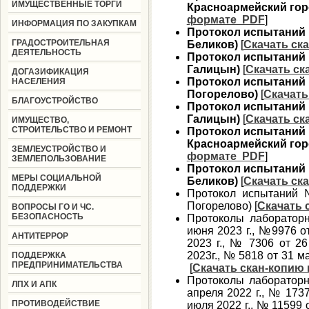
ИМУЩЕСТВЕННЫЕ ТОРГИ
Красноармейский гор
формате PDF
]
ИНФОРМАЦИЯ ПО ЗАКУПКАМ
Протокол испытаний № 
ГРАДОСТРОИТЕЛЬНАЯ
Беликов)
[
Скачать ск
ДЕЯТЕЛЬНОСТЬ
Протокол испытаний № 
Галицын)
[
Скачать ск
ДОГАЗИФИКАЦИЯ
Протокол испытаний № 
НАСЕЛЕНИЯ
Погорелово)
[
Скачать
БЛАГОУСТРОЙСТВО
Протокол испытаний № 
Галицын)
[
Скачать ск
ИМУЩЕСТВО,
СТРОИТЕЛЬСТВО И РЕМОНТ
Протокол испытаний № 
Красноармейский гор
ЗЕМЛЕУСТРОЙСТВО И
формате PDF
]
ЗЕМЛЕПОЛЬЗОВАНИЕ
Протокол испытаний № 
МЕРЫ СОЦИАЛЬНОЙ
Беликов)
[
Скачать ск
ПОДДЕРЖКИ
Протокол испытаний №
Погорелово) [
Скачать 
ВОПРОСЫ ГО И ЧС.
БЕЗОПАСНОСТЬ
Протоколы лаборатор
июня 2023 г., №9976 о
АНТИТЕРРОР
2023 г., № 7306 от 26
2023г., № 5818 от 31 ма
ПОДДЕРЖКА
ПРЕДПРИНИМАТЕЛЬСТВА
[
Скачать скан-копию
Протоколы лаборатор
ЛПХ И АПК
апреля 2022 г., № 1737
ПРОТИВОДЕЙСТВИЕ
июля 2022 г., № 11599 