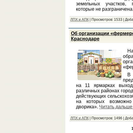
земельных участков, 
которые не разграничена.
ЛПХ и АПК
|
Просмотров:
1533
|
Доба
Об организации «фермерс
Краснодаре
Н
об
орг
«фер
В 
пре
на 11 ярмарках выход
различных районах город
действующих сельскохоз
на которых возможно 
дворика».
Читать дальше .
ЛПХ и АПК
|
Просмотров:
1496
|
Доба