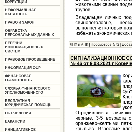
КОРРУПЦИИ
животными свиньи подл
трупов.
НЕФОРМАЛЬНАЯ
ЗАНЯТОСТЬ
Владельцам личных подс
свинопоголовье, нео
ПРАВО И ЗАКОН
выполнения которых поз
ОБРАБОТКА
избежать экономических п
ПЕРСОНАЛЬНЫХ ДАННЫХ
ПЕРЕЧНИ
ЛПХ и АПК
|
Просмотров:
572
|
Добав
ИНФОРМАЦИОННЫХ
СИСТЕМ
СИГНАЛИЗАЦИОННОЕ С
ПРАВОВОЕ ПРОСВЕЩЕНИЕ
№ 46 от 9.08.2021 г Кор
ИНФОРМАЦИЯ СФР
Кор
ФИНАНСОВАЯ
ГРАМОТНОСТЬ
кар
пло
СЛУЖБА ФИНАНСОВОГО
субт
УПОЛНОМОЧЕННОГО
Кло
БЕСПЛАТНАЯ
пло
ЮРИДИЧЕСКАЯ ПОМОЩЬ
уко
Отродившиеся личинки
ОБЪЯВЛЕНИЯ
черные, 3-5 возраста с
ВАКАНСИИ
оранжево-желтыми пятн
крыльев. Взрослые кло
ИНИЦИАТИВНОЕ