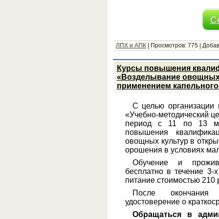
С
ЛПХ и АПК
|
Просмотров:
775
|
Добав
Курсы повышения квалиф
«Возделывание овощных 
применением капельного 
С целью организации 
«Учебно-методический це
период с 11 по 13 ма
повышения квалифика
овощных культур в откры
орошения в условиях ма
Обучение и прожив
бесплатно в течение 3-
питание стоимостью 210 р
После окончания 
удостоверение о кратко
Обращаться в адми