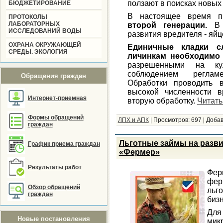
ползают в поисках новых
БЮДЖЕТИРОВАНИЕ
В настоящее время п
ПРОТОКОЛЫ
ЛАБОРАТОРНЫХ
второй генерации.
В п
ИССЛЕДОВАНИЙ ВОДЫ
развития вредителя - яйц
ОХРАНА ОКРУЖАЮЩЕЙ
Единичные кладки сл
СРЕДЫ. ЭКОЛОГИЯ
личинкам необходимо 
разрешенными на ку
соблюдением реглам
Обращения граждан
Обработки проводить 
высокой численности в
Интернет-приемная
вторую обработку.
Читать
Формы обращений
ЛПХ и АПК
|
Просмотров:
697
|
Добав
граждан
Льготные займы на развит
График приема граждан
«Фермер»
Результаты работ
Фе
фер
Обзор обращений
льг
граждан
бизн
Для
Новые постановления
мик