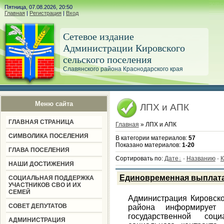
Пятница, 07.08.2026, 20:50
Главная
|
Регистрация
|
Вход
Сетевое издание
Администрации Кировского
сельского поселения
Славянского района Краснодарского края
Меню сайта
ЛПХ и АПК
ГЛАВНАЯ СТРАНИЦА
Главная
» ЛПХ и АПК
СИМВОЛИКА ПОСЕЛЕНИЯ
В категории материалов
:
57
Показано материалов
:
1-20
ГЛАВА ПОСЕЛЕНИЯ
Сортировать по
:
Дате
·
Названию
·
К
НАШИ ДОСТИЖЕНИЯ
Единовременная выплата
СОЦИАЛЬНАЯ ПОДДЕРЖКА
УЧАСТНИКОВ СВО И ИХ
СЕМЕЙ
Администрация Кировско
СОВЕТ ДЕПУТАТОВ
района информирует
государственной со
АДМИНИСТРАЦИЯ