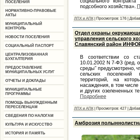
социального контракта
ПОСЕЛЕНИЯ
подсобного хозяйства».
П
НОРМАТИВНО-ПРАВОВЫЕ
АКТЫ
ЛПХ и АПК
|
Просмотров:
176
|
Добав
МУНИЦИПАЛЬНЫЙ
КОНТРОЛЬ
Отдел охраны окружающе
НОВОСТИ ПОСЕЛЕНИЯ
управления сельского х
Славянский район ИНФО
СОЦИАЛЬНЫЙ ПАСПОРТ
ЦЕНТРАЛИЗОВАННАЯ
В соответствии со ст
БУХГАЛТЕРИЯ
10.01.2002 N 7-ФЗ (ред. 
ПРЕДОСТАВЛЕНИЕ
среды" предусмотрено, ч
МУНИЦИПАЛЬНЫХ УСЛУГ
сельских поселений п
территорий, на кото
ОТЧЕТЫ И ДОКЛАДЫ
насаждения, в том числе 
МУНИЦИПАЛЬНЫЕ
и других озелененных те
ПРОГРАММЫ
Подробнее
ПОМОЩЬ ВЫНУЖДЕННЫМ
ПЕРЕСЕЛЕНЦАМ
ЛПХ и АПК
|
Просмотров:
427
|
Добав
СВЕДЕНИЯ ПО НАЛОГАМ
Амброзия полыннолистна
КУЛЬТУРА И ИСКУССТВО
ИСТОРИЯ И ПАМЯТЬ