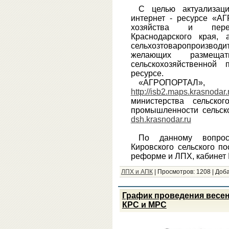
С целью актуализац
интернет - ресурсе «А
хозяйства и перер
Краснодарского края,
сельхозтоваропроизводит
желающих размещ
сельскохозяйственной
ресурсе.
«АГРОПОР
http://isb2.maps.krasnodar.
министерства сельско
промышленности сельско
dsh.krasnodar.ru
По данному вопрос
Кировского сельского п
реформе и ЛПХ, кабинет 
ЛПХ и АПК
|
Просмотров:
1208
|
Доба
График проведения весе
КРС и МРС