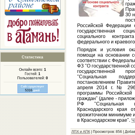
гра
Пра
30 
по
Российской Федерации 
государственная со
социального контрак
федерального и краевого
Порядок и условия ока
помощи на основании со
Статистика
соответствии с Федеральн
ФЗ "О государственной с
Онлайн всего:
1
государственной пр
Гостей:
1
"Социальная подде
Пользователей:
0
постановлением Правите
апреля 2014 г. № 296
Сайт существует
5316
дней
программы Российской
граждан" (далее - прило
РФ "Социальная по
Краснодарского края 
прожиточном минимуме и
в Краснодарском крае".
Ч
ЛПХ и АПК
|
Просмотров:
856
|
Добав