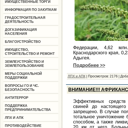
ИМУЩЕСТВЕННЫЕ ТОРГИ
ИНФОРМАЦИЯ ПО ЗАКУПКАМ
ГРАДОСТРОИТЕЛЬНАЯ
ДЕЯТЕЛЬНОСТЬ
ДОГАЗИФИКАЦИЯ
НАСЕЛЕНИЯ
БЛАГОУСТРОЙСТВО
Федерации, 4,62 млн
ИМУЩЕСТВО,
Краснодарского края, 0,2
СТРОИТЕЛЬСТВО И РЕМОНТ
Адыгея.
ЗЕМЛЕУСТРОЙСТВО И
Подробнее >>
ЗЕМЛЕПОЛЬЗОВАНИЕ
МЕРЫ СОЦИАЛЬНОЙ
ЛПХ и АПК
|
Просмотров:
2176
|
Доба
ПОДДЕРЖКИ
ВОПРОСЫ ГО И ЧС.
ВНИМАНИЕ!!! АФРИКАНС
БЕЗОПАСНОСТЬ
АНТИТЕРРОР
Эффективных средств
ПОДДЕРЖКА
свиней до настоящего
ПРЕДПРИНИМАТЕЛЬСТВА
запрещено. В случае по
тотальное уничтожение 
ЛПХ И АПК
способом, а также ликви
ПРОТИВОДЕЙСТВИЕ
20 км от него. Больн