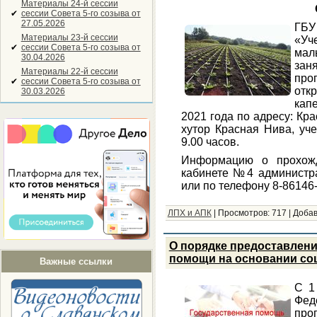
Материалы 24-й сессии
✔
сессии Совета 5-го созыва от
27.05.2026
ГБУ
Материалы 23-й сессии
«Уч
✔
сессии Совета 5-го созыва от
мал
30.04.2026
зан
Материалы 22-й сессии
про
✔
сессии Совета 5-го созыва от
от
30.03.2026
кап
2021 года по адресу: Кр
хутор Красная Нива, уч
9.00 часов.
Информацию о прохожд
кабинете №4 администра
или по телефону 8-86146
ЛПХ и АПК
|
Просмотров:
717
|
Добав
О порядке предоставлен
помощи на основании со
Важные ссылки
С 1
Фе
про