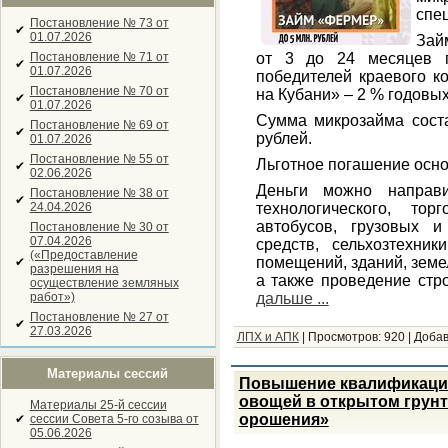
спе
Постановление № 73 от
✔
01.07.2026
Зай
Постановление № 71 от
от 3 до 24 месяцев п
✔
01.07.2026
победителей краевого к
Постановление № 70 от
на Кубани» – 2 % годовых
✔
01.07.2026
Сумма микрозайма соста
Постановление № 69 от
✔
рублей.
01.07.2026
Постановление № 55 от
Льготное погашение осно
✔
02.06.2026
Деньги можно направи
Постановление № 38 от
✔
24.04.2026
технологического, то
автобусов, грузовых и
Постановление № 30 от
07.04.2026
средств, сельхозтехник
(«Предоставление
помещений, зданий, земе
✔
разрешения на
а также проведение стр
осуществление земляных
работ»)
дальше ...
Постановление № 27 от
✔
27.03.2026
ЛПХ и АПК
|
Просмотров:
920
|
Добав
Материалы сессий
Повышение квалификаци
овощей в открытом грунт
Материалы 25-й сессии
орошения»
✔
сессии Совета 5-го созыва от
05.06.2026