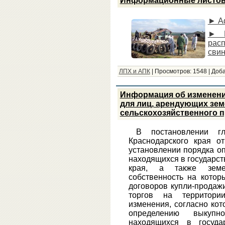
Информационные листов
► Аф
► Р
рас
свин
ЛПХ и АПК
|
Просмотров:
1548
|
Доба
Информация об изменени
для лиц, арендующих зем
сельскохозяйственного 
В постановлении гл
Краснодарского края 
установлении порядка о
находящихся в государст
края, а также земел
собственность на котор
договоров купли-продаж
торгов на территори
изменения, согласно ко
определению выкупн
находящихся в госуда