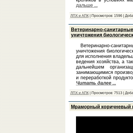
дальше ...
ЛПХ и АПК
|
Просмотров:
1596
|
Доба
Ветеринарно-санитарные 
уничтожения биологичес
Ветеринарно-санитар
уничтожения биологичес
для исполнения владель
ведения хозяйства, а та
дальнейшем организац
занимающимися производ
и переработкой продукт
Читать далее ...
ЛПХ и АПК
|
Просмотров:
7513
|
Доба
Мраморный коричневый кл