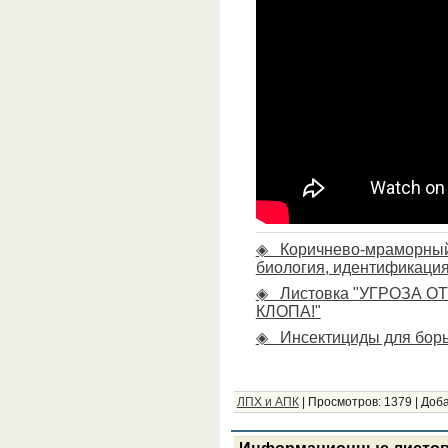
◈ Коричнево-мраморный 
биология, идентификаци
◈ Листовка "УГРОЗА 
КЛОПА!"
◈ Инсектициды для борь
ЛПХ и АПК
|
Просмотров:
1379
|
Доба