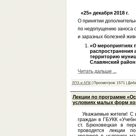
«25» декабря 201
О принятии дополнитель
по недопущению заноса 
и заразных болезней жи
«О мероприятиях 
распространения 
территорию муниц
Славянский район
Читать дальше ...
ЛПХ и АПК
|
Просмотров:
1571
|
Доба
Лекции по программе «Ос
условиях малых форм хо
Уважаемые жители! С 
граждан в ГБУКК «Учебн
ст. Брюховецкая в пе
проводятся лекции п
кроликов в условиях м