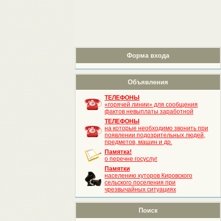
Форма входа
Объявления
ТЕЛЕФОНЫ
«горячей линии» для сообщения
фактов невыплаты заработной
ТЕЛЕФОНЫ
на которые необходимо звонить при
появлении подозрительных людей,
предметов, машин и др.
Памятка!
о перечне госуслуг
Памятки
населению хуторов Кировского
сельского поселения при
чрезвычайных ситуациях
Поиск