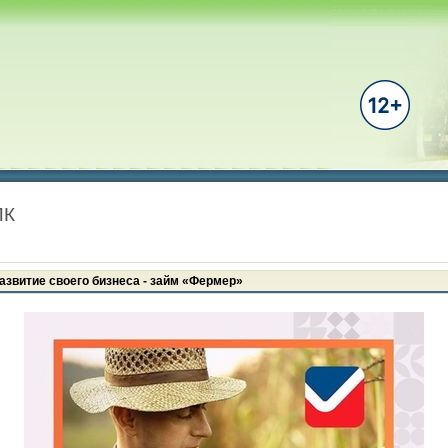
ПК
азвитие своего бизнеса - займ «Фермер»