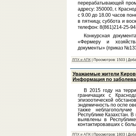
перерабатывающей пром
адресу: 350000, г. Красно
с 9.00 до 18.00 часов пон
в пятницу, суббота и во
телефон: 8(861)214-25-94,
Конкурсная документ
«Фермеру и хозяйст
документы» (приказ №133
ЛПХ и АПК
|
Просмотров:
1503
|
Доба
Уважаемые жители Кировс
Информация по заболев
В 2015 году на терри
граничащих с Краснод
эпизоотической обстано
эндемичность по оспе овец
также неблагополучие
Республике Казахстан. В
выявлены в Республике
контактировавших с бол
ЛПХ и АПК
|
Просмотров:
1803
|
Доба