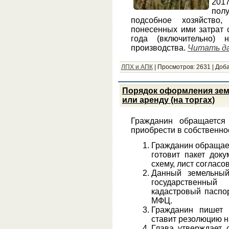
2017
пол
подсобное хозяйство
понесенных ими затрат 
года (включительно) н
производства.
Читать дал
ЛПХ и АПК
|
Просмотров:
2631
|
Доба
Порядок оформления земе
или аренду (на торгах)
Гражданин обращаетс
приобрести в собственнос
Гражданин обращает
готовит пакет док
схему, лист соглас
Данный земельный
государственны
кадастровый паспо
МФЦ.
Гражданин пишет 
ставит резолюцию н
Глава утверждает 