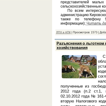
представителей малых
сельскохозяйственные ко
По всем интересующи
администрацию Кировског
также по телефону 9
информации):
Читать дал
ЛПХ и АПК
|
Просмотров:
1573
|
Доба
Разъяснения о льготном
хозяйствования
С
об
уст
код
сог
нал
полученные из госбюд
2012 года (п.2 ст.1,
02.10.2012 года № 161
вторую Налогового ко