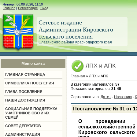
Четверг, 06.08.2026, 11:10
Главная
|
Регистрация
|
Вход
Сетевое издание
Администрации Кировского
сельского поселения
Славянского района Краснодарского края
Меню сайта
ЛПХ и АПК
ГЛАВНАЯ СТРАНИЦА
Главная
» ЛПХ и АПК
СИМВОЛИКА ПОСЕЛЕНИЯ
В категории материалов
:
57
Показано материалов
:
21-40
ГЛАВА ПОСЕЛЕНИЯ
Сортировать по
:
Дате
·
Названию
·
К
НАШИ ДОСТИЖЕНИЯ
Постановление № 31 от 13.
СОЦИАЛЬНАЯ ПОДДЕРЖКА
УЧАСТНИКОВ СВО И ИХ
СЕМЕЙ
О проведении му
СОВЕТ ДЕПУТАТОВ
сельскохозяйственной
Кировского сельского
АДМИНИСТРАЦИЯ