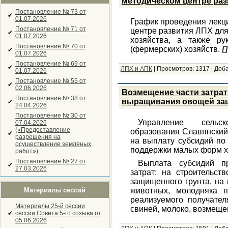
методическом центре ра
Постановление № 73 от
✔
01.07.2026
График проведения лекци
Постановление № 71 от
центре развития ЛПХ дл
✔
01.07.2026
хозяйства, а также ру
Постановление № 70 от
(фермерских) хозяйств.
П
✔
01.07.2026
Постановление № 69 от
✔
ЛПХ и АПК
|
Просмотров:
1317
|
Доба
01.07.2026
Постановление № 55 от
✔
02.06.2026
Возмещение части затрат
Постановление № 38 от
выращивания овощей за
✔
24.04.2026
Постановление № 30 от
Управление сельск
07.04.2026
(«Предоставление
образования Славянский
✔
разрешения на
на выплату субсидий по
осуществление земляных
поддержки малых форм хо
работ»)
Постановление № 27 от
Выплата субсидий п
✔
27.03.2026
затрат: на строительс
защищенного грунта, на
Материалы сессий
животных, молодняка п
реализуемого получател
Материалы 25-й сессии
свиней, молоко, возмещен
✔
сессии Совета 5-го созыва от
05.06.2026