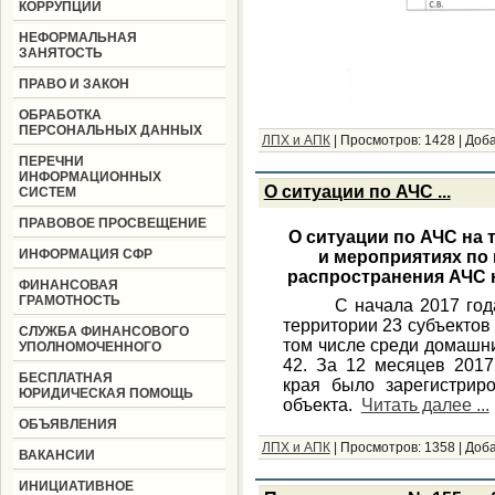
КОРРУПЦИИ
НЕФОРМАЛЬНАЯ
ЗАНЯТОСТЬ
ПРАВО И ЗАКОН
ОБРАБОТКА
ПЕРСОНАЛЬНЫХ ДАННЫХ
ЛПХ и АПК
|
Просмотров:
1428
|
Доба
ПЕРЕЧНИ
ИНФОРМАЦИОННЫХ
О ситуации по АЧС ...
СИСТЕМ
ПРАВОВОЕ ПРОСВЕЩЕНИЕ
О ситуации по АЧС на
ИНФОРМАЦИЯ СФР
и мероприятиях по
распространения АЧС 
ФИНАНСОВАЯ
ГРАМОТНОСТЬ
С начала 2017 года в
территории 23 субъектов
СЛУЖБА ФИНАНСОВОГО
том числе среди домашних
УПОЛНОМОЧЕННОГО
42. За 12 месяцев 2017
БЕСПЛАТНАЯ
края было зарегистрир
ЮРИДИЧЕСКАЯ ПОМОЩЬ
объекта.
Читать далее ...
ОБЪЯВЛЕНИЯ
ЛПХ и АПК
|
Просмотров:
1358
|
Доба
ВАКАНСИИ
ИНИЦИАТИВНОЕ