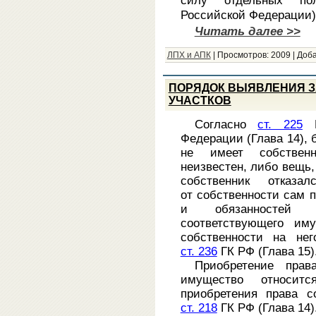
силу отдельных пол
Российской Федерации)
Читать далее >>
ЛПХ и АПК
|
Просмотров:
2009
|
Доба
ПОРЯДОК ВЫЯВЛЕНИЯ 
УЧАСТКОВ
Согласно
ст. 225
Г
Федерации (Глава 14), 
не имеет собственн
неизвестен, либо вещь,
собственник отказ
от собственности сам п
и обязанностей 
соответствующего им
собственности на не
ст. 236
ГК РФ (Глава 15)
Приобретение прав
имущество относитс
приобретения права с
ст. 218
ГК РФ (Глава 14)