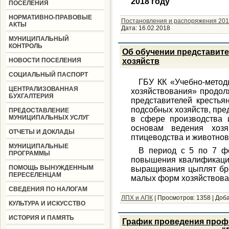
2018 году
ПОСЕЛЕНИЯ
НОРМАТИВНО-ПРАВОВЫЕ
Постановления и распоряжения 201
АКТЫ
Дата:
16.02.2018
МУНИЦИПАЛЬНЫЙ
КОНТРОЛЬ
Об обучении представит
НОВОСТИ ПОСЕЛЕНИЯ
хозяйств
СОЦИАЛЬНЫЙ ПАСПОРТ
ГБУ КК «Учебно-метод
ЦЕНТРАЛИЗОВАННАЯ
хозяйствования» продол
БУХГАЛТЕРИЯ
представителей крестья
подсобных хозяйств, пре
ПРЕДОСТАВЛЕНИЕ
МУНИЦИПАЛЬНЫХ УСЛУГ
в сфере производства 
основам ведения хозя
ОТЧЕТЫ И ДОКЛАДЫ
птицеводства и животнов
МУНИЦИПАЛЬНЫЕ
В период с 5 по 7 ф
ПРОГРАММЫ
повышения квалификаци
ПОМОЩЬ ВЫНУЖДЕННЫМ
выращивания цыплят бро
ПЕРЕСЕЛЕНЦАМ
малых форм хозяйствова
СВЕДЕНИЯ ПО НАЛОГАМ
ЛПХ и АПК
|
Просмотров:
1358
|
Доба
КУЛЬТУРА И ИСКУССТВО
ИСТОРИЯ И ПАМЯТЬ
График проведения проф