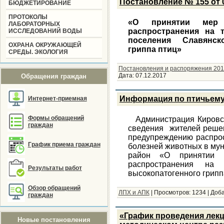
Постановление № 155 от 0
БЮДЖЕТИРОВАНИЕ
ПРОТОКОЛЫ
«О принятии мер 
ЛАБОРАТОРНЫХ
распространения на т
ИССЛЕДОВАНИЙ ВОДЫ
поселения Славянск
ОХРАНА ОКРУЖАЮЩЕЙ
гриппа птиц»
СРЕДЫ. ЭКОЛОГИЯ
Постановления и распоряжения 201
Дата:
07.12.2017
Обращения граждан
Информация по птичьему
Интернет-приемная
Формы обращений
Администрация Кировс
граждан
сведения жителей решен
предупреждению распрос
График приема граждан
болезней животных в му
район «О принятии 
распространения на 
Результаты работ
высокопатогенного грипп
Обзор обращений
ЛПХ и АПК
|
Просмотров:
1234
|
Доба
граждан
«График проведения лекци
Новые постановления