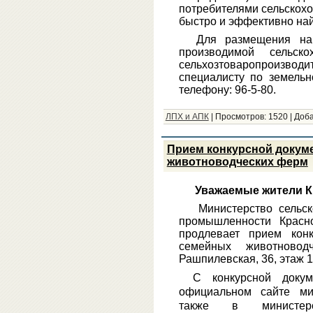
потребителями сельскох
быстро и эффективно найт
Для размещения на
производимой сельско
сельхозтоваропроизво
специалисту по земель
телефону: 96-5-80.
ЛПХ и АПК
|
Просмотров:
1520
|
Доба
Прием конкурсной докум
животноводческих ферм
Уважаемые жители К
Министерство сельс
промышленности Красн
продлевает прием кон
семейных животновод
Рашпилевская, 36, этаж 1
С конкурсной доку
официальном сайте ми
также в министер