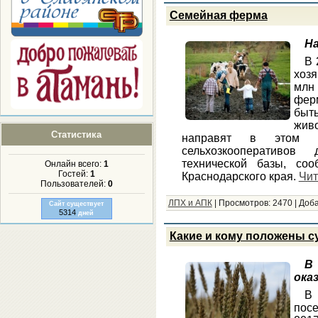
Семейная ферма
На
В 
хозя
млн
ферм
быт
жив
Статистика
направят в этом г
сельхозкооперативов
технической базы, соо
Онлайн всего:
1
Гостей:
1
Краснодарского края.
Чит
Пользователей:
0
ЛПХ и АПК
|
Просмотров:
2470
|
Доба
Сайт существует
5314
дней
Какие и кому положены с
В
ока
В 
пос