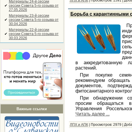
ЛПХ и АПК
|
Просмотров:
1591
|
Доба
Материалы 24-й сессии
✔
сессии Совета 5-го созыва от
27.05.2026
Борьба с карантинными 
Материалы 23-й сессии
✔
сессии Совета 5-го созыва от
30.04.2026
Пр
Материалы 22-й сессии
инд
✔
сессии Совета 5-го созыва от
фер
30.03.2026
пр
сел
пре
данн
в аккредитованную л
растений.
При покупке семян
рекомендуем обращать
документов, подтверж
фитосанитарного контро
При обнаружении со
просим обращаться в
Управления Россельхо
Важные ссылки
Читать далее ...
ЛПХ и АПК
|
Просмотров:
2979
|
Доба