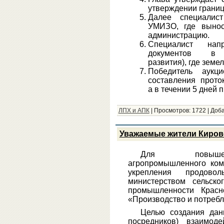
утверждении границ
Далее специалис
УМИЗО, где вынос
администрацию.
Специалист нап
документов в АТ
развития), где земе
Победитель аук
составления проток
а в течении 5 дней 
ЛПХ и АПК
|
Просмотров:
1722
|
Доба
Уважаемые жители Кировс
Для повышени
агропромышленного ком
укрепления продовол
министерством сельск
промышленности Красн
«Производство и потребл
Целью создания дан
посредников) взаимод