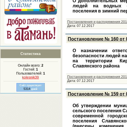
О дополнительных мер
людей на водных об
поселения в зимний пе
Постановления и распоряжения 201
Дата:
07.12.2017
Постановление № 160 от 07
О назначении ответ
Статистика
безопасности людей на
на территории Кир
Славянского района
Онлайн всего:
2
Гостей:
1
Пользователей:
1
Постановления и распоряжения 201
kolesnik39
Дата:
07.12.2017
Сайт существует
5314
дней
Постановление № 159 от 0
Об утверждении муни
сельского поселения 
современной городск
поселения Славянск
(внесены изменения