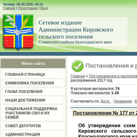
Четверг, 06.08.2026, 08:31
Главная
|
Регистрация
|
Вход
Сетевое издание
Администрации Кировского
сельского поселения
Славянского района Краснодарского края
Меню сайта
Постановления и 
ГЛАВНАЯ СТРАНИЦА
Главная
»
Постановления и распоря
распоряжения 2017 год
СИМВОЛИКА ПОСЕЛЕНИЯ
В категории материалов
:
74
ГЛАВА ПОСЕЛЕНИЯ
Показано материалов
:
1-20
НАШИ ДОСТИЖЕНИЯ
Сортировать по
:
Дате
·
Названию
·
К
СОЦИАЛЬНАЯ ПОДДЕРЖКА
Постановление № 177 от 2
УЧАСТНИКОВ СВО И ИХ
СЕМЕЙ
Об утверждении схем
СОВЕТ ДЕПУТАТОВ
Кировского сельског
АДМИНИСТРАЦИЯ
Краснодарского края на