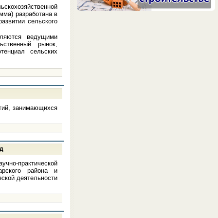
льскохозяйственной
мма) разработана в
развитии сельского
вляются ведущими
ьственный рынок,
отенциал сельских
тий, занимающихся
од
чно-практической
арского района и
еской деятельности