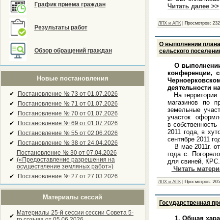
График приема граждан
Читать далее >>
ЛПХ и АПК
|
Просмотров:
23
Результаты работ
О выполнении плана
Обзор обращений граждан
сельского поселения
О выполнении 
конференции, 
Новые постановления
Черноерковско
деятельности на
✔
Постановление № 73 от 01.07.2026
На территории К
магазинов по п
✔
Постановление № 71 от 01.07.2026
земельные участ
✔
Постановление № 70 от 01.07.2026
участок оформле
✔
Постановление № 69 от 01.07.2026
в собственность
2011 года, в хут
✔
Постановление № 55 от 02.06.2026
сентябре 2011 го
✔
Постановление № 38 от 24.04.2026
В мае 2011г. отк
Постановление № 30 от 07.04.2026
года с. Погорело
✔
(«Предоставление разрешения на
для свиней, КРС
осуществление земляных работ»)
Читать матер
✔
Постановление № 27 от 27.03.2026
ЛПХ и АПК
|
Просмотров:
20
Материалы сессий
Государственная пр
Материалы 25-й сессии сессии Совета 5-
✔
1. Общая хар
го созыва от 05.06.2026