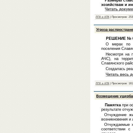
Размеры ставок
хозяйствам и и
Читать докуме
ЛПХ и АПК
|
Просмотров:
25
Угроза распростран
РЕШЕНИЕ № 6
О мерах по л
поселения Славя
Несмотря на 
АЧС), на терри
Славянского рай
Создалась реа
Читать весь 
ЛПХ и АПК
|
Просмотров:
18
Возмещение ущерба,
Памятка
при о
результате отчу
Отчуждение жи
возникновения и
Отчуждаемые ж
соответствии с