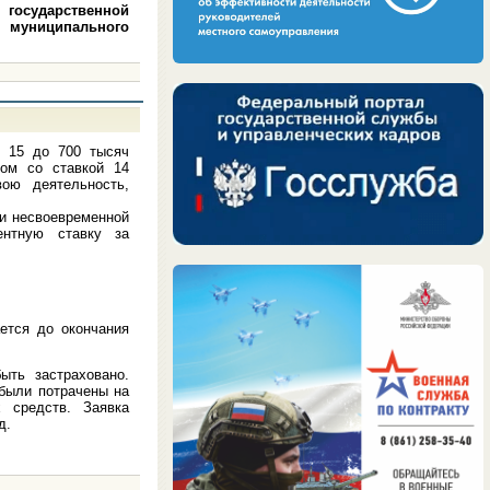
осударственной
 муниципального
т 15 до 700 тысяч
мом со ставкой 14
вою деятельность,
ри несвоевременной
ентную ставку за
ается до окончания
ыть застраховано.
 были потрачены на
 средств. Заявка
д.