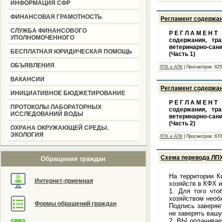
ИНФОРМАЦИЯ СФР
ФИНАНСОВАЯ ГРАМОТНОСТЬ
Регламент содержани
СЛУЖБА ФИНАНСОВОГО
Р Е Г Л А М Е Н Т
УПОЛНОМОЧЕННОГО
содержания, тр
ветеринарно-сан
БЕСПЛАТНАЯ ЮРИДИЧЕСКАЯ ПОМОЩЬ
(Часть 1)
ОБЪЯВЛЕНИЯ
ЛПХ и АПК
|
Просмотров:
62
ВАКАНСИИ
Регламент содержани
ИНИЦИАТИВНОЕ БЮДЖЕТИРОВАНИЕ
Р Е Г Л А М Е Н Т
ПРОТОКОЛЫ ЛАБОРАТОРНЫХ
содержания, тр
ИССЛЕДОВАНИЙ ВОДЫ
ветеринарно-сан
(Часть 2)
ОХРАНА ОКРУЖАЮЩЕЙ СРЕДЫ.
ЭКОЛОГИЯ
ЛПХ и АПК
|
Просмотров:
67
Схема перевода ЛП
Обращения граждан
На территории К
Интернет-приемная
хозяйств в КФХ 
1. Для того что
хозяйством необ
Формы обращений граждан
Подпись заверяет
не заверять вашу
2. ВЫ оплачивает