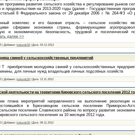
ая программа развития сельского хозяйства и регулирование рынков се
 и продовольствия на 2013-2020 годы (далее – Государственная програ
 статьей 8 Федерального закона от 29 декабря 2006 г. № 264-ФЗ «О 
енный комплекс и его базовая отрасль – сельское хозяйство я
ющими сферами экономики страны, формирующими агропродовол
ную и экономическую безопасность, трудовой и поселенческий п
ать далее >>
05
|
Добавил:
kolesnik39
|
Дата:
03.12.2012
няка свиней у сельскохозяйственных предприятий
 Т приобретения молодняка свиней у сельскохозяйственных предприя
винины, для личных нужд владельцев личных подсобных хозяйств
63
|
Добавил:
kolesnik39
|
Дата:
12.11.2012
кой деятельности на территории Кировского сельского поселения 2012 г
плана мероприятий направленного на выполнение резолюции нау
состоявшейся в Брюховецком сельском поселении Приморско-Ахт
сельском поселении Славянского района по вопросу развития экономич
ровского сельского поселения за 10 месяцев 2012 года.
23
|
Добавил:
kolesnik39
|
Дата:
06.11.2012