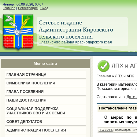
Четверг, 06.08.2026, 08:07
Главная
|
Регистрация
|
Вход
Сетевое издание
Администрации Кировского
сельского поселения
Славянского района Краснодарского края
Меню сайта
ЛПХ и А
ГЛАВНАЯ СТРАНИЦА
Главная
» ЛПХ и АПК
СИМВОЛИКА ПОСЕЛЕНИЯ
В категории материал
Показано материалов
ГЛАВА ПОСЕЛЕНИЯ
Сортировать по
:
Дате
НАШИ ДОСТИЖЕНИЯ
Постановление глав
СОЦИАЛЬНАЯ ПОДДЕРЖКА
УЧАСТНИКОВ СВО И ИХ СЕМЕЙ
О мерах по пр
СОВЕТ ДЕПУТАТОВ
животных ящуро
АДМИНИСТРАЦИЯ ПОСЕЛЕНИЯ
ЛПХ и АПК
|
Просмотров:
19