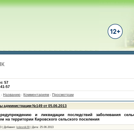
ПК
ов
:
57
:
41-57
·
Названию
·
Комментариям
·
Просмотрам
ы администрации №149 от 05.06.2013
едупреждению и ликвидации последствий заболевания сельс
м на территории Кировского сельского поселения
73
|
Добавил:
kolesnik39
|
Дата:
25.06.2013