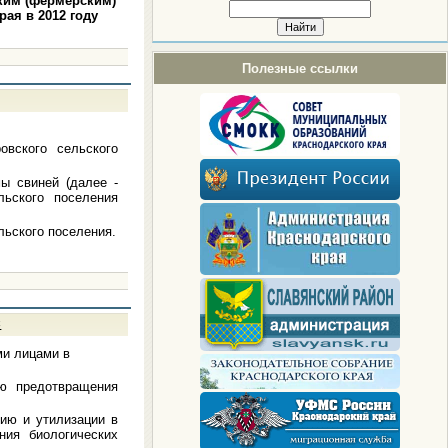
ким (фермерским)
ая в 2012 году
Полезные ссылки
овского сельского
ы свиней (далее -
льского поселения
льского поселения.
С
ми лицами в
ью предотвращения
ию и утилизации в
ния биологических