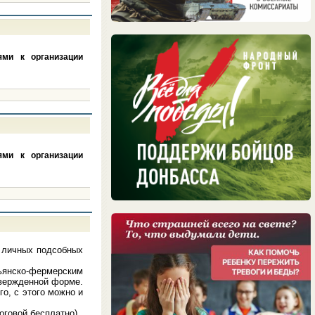
ями к организации
ями к организации
у личных подсобных
ьянско-фермерским
твержденной форме.
о, с этого можно и
оговой бесплатно).