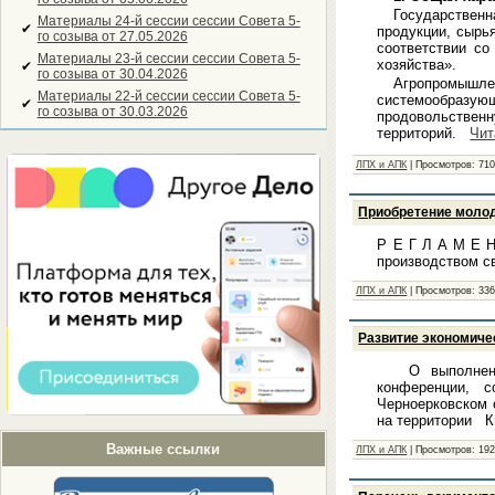
Государственн
Материалы 24-й сессии сессии Совета 5-
✔
продукции, сырья
го созыва от 27.05.2026
соответствии со
Материалы 23-й сессии сессии Совета 5-
хозяйства».
✔
го созыва от 30.04.2026
Агропромышл
Материалы 22-й сессии сессии Совета 5-
системообразу
✔
го созыва от 30.03.2026
продовольствен
территорий.
Чит
ЛПХ и АПК
|
Просмотров:
71
Приобретение молод
Р Е Г Л А М Е Н
производством с
ЛПХ и АПК
|
Просмотров:
33
Развитие экономичес
О выполнении 
конференции, 
Черноерковском 
на территории Ки
Важные ссылки
ЛПХ и АПК
|
Просмотров:
19