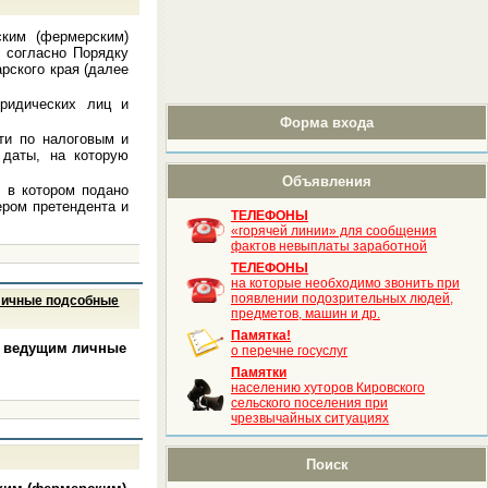
ским (фермерским)
 согласно Порядку
рского края (далее
юридических лиц и
Форма входа
сти по налоговым и
 даты, на которую
Объявления
, в котором подано
ером претендента и
ТЕЛЕФОНЫ
«горячей линии» для сообщения
фактов невыплаты заработной
ТЕЛЕФОНЫ
на которые необходимо звонить при
появлении подозрительных людей,
 личные подсобные
предметов, машин и др.
Памятка!
, ведущим личные
о перечне госуслуг
Памятки
населению хуторов Кировского
сельского поселения при
чрезвычайных ситуациях
Поиск