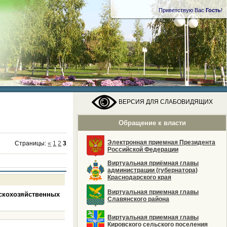
Приветствую Вас
Гость
!
ВЕРСИЯ ДЛЯ СЛАБОВИДЯЩИХ
Обращение к власти
Электронная приемная Президента
Страницы
:
«
1
2
3
Российской Федерации
Виртуальная приёмная главы
администрации (губернатора)
Краснодарского края
Виртуальная приемная главы
кохозяйственных
Славянского района
Виртуальная приемная главы
Кировского сельского поселения