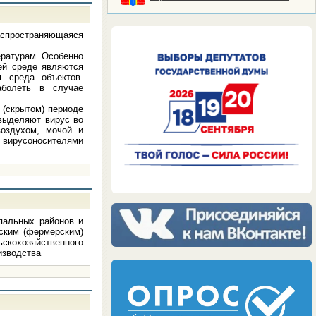
спространяющаяся
ературам. Особенно
ей среде являются
я среда объектов.
аболеть в случае
 (скрытом) периоде
 выделяют вирус во
оздухом, мочой и
я вирусоносителями
альных районов и
нским (фермерским)
ьскохозяйственного
изводства