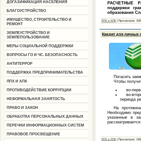
ДОГАЗИФИКАЦИЯ НАСЕЛЕНИЯ
РАСЧЕТНЫЕ РА
поддержки гра
БЛАГОУСТРОЙСТВО
образования Сл
ИМУЩЕСТВО, СТРОИТЕЛЬСТВО И
ЛПХ и АПК
|
Просмотров:
30
РЕМОНТ
ЗЕМЛЕУСТРОЙСТВО И
Кредит для личных 
ЗЕМЛЕПОЛЬЗОВАНИЕ
МЕРЫ СОЦИАЛЬНОЙ ПОДДЕРЖКИ
ВОПРОСЫ ГО И ЧС. БЕЗОПАСНОСТЬ
АНТИТЕРРОР
ПОДДЕРЖКА ПРЕДПРИНИМАТЕЛЬСТВА
Погасить заем
ЛПХ И АПК
Чтобы получи
во-перв
ПРОТИВОДЕЙСТВИЕ КОРРУПЦИИ
во-вто
НЕФОРМАЛЬНАЯ ЗАНЯТОСТЬ
периода ре
ПРАВО И ЗАКОН
На протяжен
Необходимо пред
ОБРАБОТКА ПЕРСОНАЛЬНЫХ ДАННЫХ
указанные в за
рассматривается 
ПЕРЕЧНИ ИНФОРМАЦИОННЫХ СИСТЕМ
ПРАВОВОЕ ПРОСВЕЩЕНИЕ
ЛПХ и АПК
|
Просмотров:
18