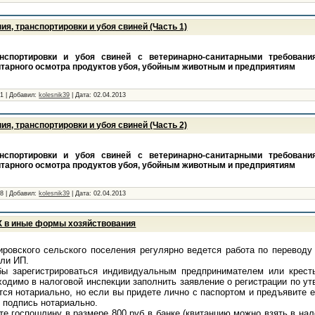
я, транспортировки и убоя свиней (Часть 1)
анспортировки и убоя свиней с ветеринарно-санитарными требовани
итарного осмотра продуктов убоя, убойным животным и предприятиям
51
|
Добавил:
kolesnik39
|
Дата:
02.04.2013
я, транспортировки и убоя свиней (Часть 2)
анспортировки и убоя свиней с ветеринарно-санитарными требовани
итарного осмотра продуктов убоя, убойным животным и предприятиям
08
|
Добавил:
kolesnik39
|
Дата:
02.04.2013
Х в иные формы хозяйствования
ировского сельского поселения регулярно ведется работа по перевод
или ИП.
бы зарегистрироваться индивидуальным предпринимателем или крест
ходимо в налоговой инспекции заполнить заявление о регистрации по у
ся нотариально, но если вы придете лично с паспортом и предъявите ег
 подпись нотариально.
е госпошлину в размере 800 руб в банке,(квитанцию можно взять в нал