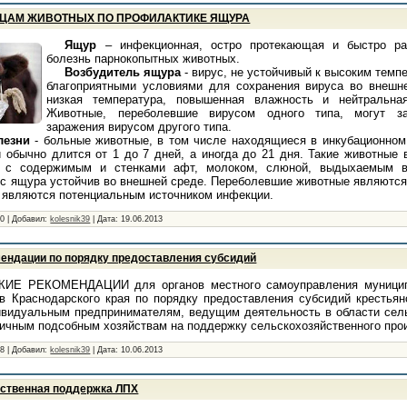
ЦАМ ЖИВОТНЫХ ПО ПРОФИЛАКТИКЕ ЯЩУРА
Ящур
– инфекционная, остро протекающая и быстро ра
болезнь парнокопытных животных.
Возбудитель ящура
- вирус, не устойчивый к высоким темп
благоприятными условиями для сохранения вируса во внешн
низкая температура, повышенная влажность и нейтральна
Животные, переболевшие вирусом одного типа, могут з
заражения вирусом другого типа.
лезни
- больные животные, в том числе находящиеся в инкубационном
й обычно длится от 1 до 7 дней, а иногда до 21 дня. Такие животные
 с содержимым и стенками афт, молоком, слюной, выдыхаемым в
с ящура устойчив во внешней среде. Переболевшие животные являютс
и являются потенциальным источником инфекции.
30
|
Добавил:
kolesnik39
|
Дата:
19.06.2013
ендации по порядку предоставления субсидий
ИЕ РЕКОМЕНДАЦИИ для органов местного самоуправления муницип
ов Краснодарского края по порядку предоставления субсидий крестья
ивидуальным предпринимателям, ведущим деятельность в области сел
личным подсобным хозяйствам на поддержку сельскохозяйственного про
68
|
Добавил:
kolesnik39
|
Дата:
10.06.2013
рственная поддержка ЛПХ