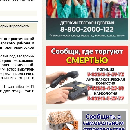
тории Кировского
чно-практической
арского района и
ия экономической
стка под застройку
едено межевание,
а, один земельный
й участок выкуплен
корма населению с
газин был открыт в
8 .В сентябре 2011
к для птицы, так и