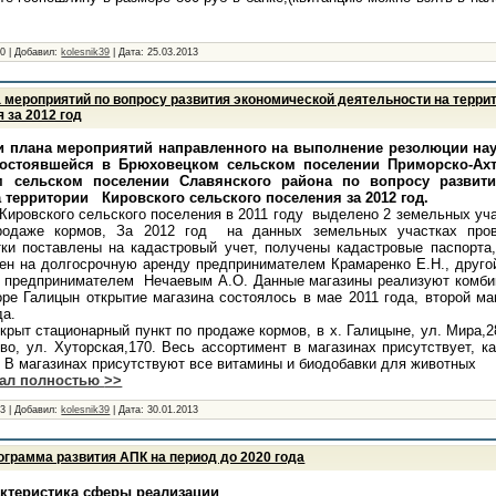
20
|
Добавил:
kolesnik39
|
Дата:
25.03.2013
 мероприятий по вопросу развития экономической деятельности на терри
 за 2012 год
плана мероприятий направленного на выполнение резолюции нау
состоявшейся в Брюховецком сельском поселении Приморско-Ахт
м сельском поселении Славянского района по вопросу развит
 территории Кировского сельского поселения за 2012 год.
ировского сельского поселения в 2011 году выделено 2 земельных уча
родаже кормов, За 2012 год на данных земельных участках пров
ки поставлены на кадастровый учет, получены кадастровые паспорт
н на долгосрочную аренду предпринимателем Крамаренко Е.Н., друго
 предпринимателем Нечаевым А.О. Данные магазины реализуют комби
оре Галицын открытие магазина состоялось в мае 2011 года, второй ма
да.
рыт стационарный пункт по продаже кормов, в х. Галицыне, ул. Мира,2
во, ул. Хуторская,170. Весь ассортимент в магазинах присутствует, ка
. В магазинах присутствуют все витамины и биодобавки для животных
иал полностью
>>
53
|
Добавил:
kolesnik39
|
Дата:
30.01.2013
ограмма развития АПК на период до 2020 года
актеристика сферы реализации