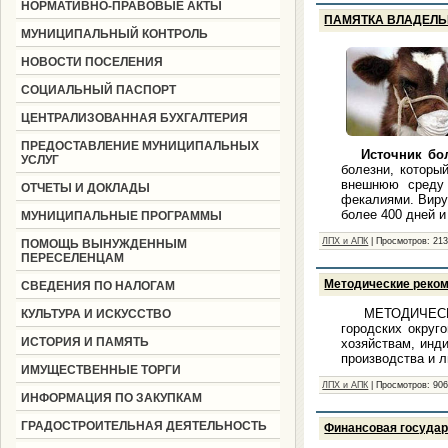
НОРМАТИВНО-ПРАВОВЫЕ АКТЫ
ПАМЯТКА ВЛАДЕЛЬ
МУНИЦИПАЛЬНЫЙ КОНТРОЛЬ
НОВОСТИ ПОСЕЛЕНИЯ
СОЦИАЛЬНЫЙ ПАСПОРТ
ЦЕНТРАЛИЗОВАННАЯ БУХГАЛТЕРИЯ
ПРЕДОСТАВЛЕНИЕ МУНИЦИПАЛЬНЫХ
Источник бо
УСЛУГ
болезни, которы
внешнюю среду
ОТЧЕТЫ И ДОКЛАДЫ
фекалиями. Виру
более 400 дней 
МУНИЦИПАЛЬНЫЕ ПРОГРАММЫ
ЛПХ и АПК
|
Просмотров:
21
ПОМОЩЬ ВЫНУЖДЕННЫМ
ПЕРЕСЕЛЕНЦАМ
Методические реком
СВЕДЕНИЯ ПО НАЛОГАМ
МЕТОДИЧЕСК
КУЛЬТУРА И ИСКУССТВО
городских округ
ИСТОРИЯ И ПАМЯТЬ
хозяйствам, инд
производства и 
ИМУЩЕСТВЕННЫЕ ТОРГИ
ЛПХ и АПК
|
Просмотров:
90
ИНФОРМАЦИЯ ПО ЗАКУПКАМ
ГРАДОСТРОИТЕЛЬНАЯ ДЕЯТЕЛЬНОСТЬ
Финансовая госуда