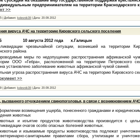
 субсидий на оказание мер государственной поддержки крестьянс
ндивидуальным предпринимателям на территории Краснодарского кр
нт >>
35
|
Добавил:
kolesnik39
|
Дата:
20.09.2012
ения вируса АЧС на территорию Кировского сельского поселения
 10 августа 2012 года х.Галицын
иквидации чрезвычайной ситуации, возникшей на территории Кир
нского района
проводимые меры по недопущению распространения африканской чум
тории ООО «Гебра», расположенной на территории Петровского се
она установлено заболевание животных африканской чумой свиней.
льная угроза распространения вируса АЧС на территорию Кировского се
документ >>
19
|
Добавил:
kolesnik39
|
Дата:
20.09.2012
 вызванного отчуждением свинопоголовья, в связи с возникновением АЧ
формлении возмещения ущерба, понесенного гражданами и юридически
ждения животных
вотных и изъятие продуктов животноводства производится с цел
 ликвидации очагов особо опасных болезней животных.
ивотные и изымаемые продукты животноводства подлежат уничтожен
 ветеринарно-санитарными правилами сбора, утилизации и уничтоже