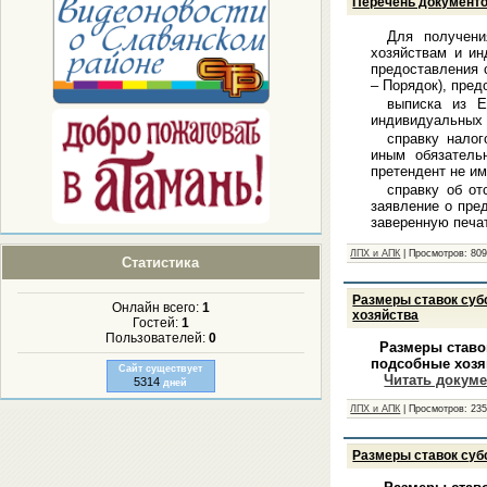
Перечень документо
Для получени
хозяйствам и ин
предоставления 
– Порядок), пре
выписка из Е
индивидуальных 
справку налог
иным обязатель
претендент не и
справку об от
заявление о пре
заверенную печа
ЛПХ и АПК
|
Просмотров:
80
Статистика
Размеры ставок суб
Онлайн всего:
1
хозяйства
Гостей:
1
Пользователей:
0
Размеры ставок
подсобные хозяй
Сайт существует
Читать докуме
5314
дней
ЛПХ и АПК
|
Просмотров:
23
Размеры ставок суб