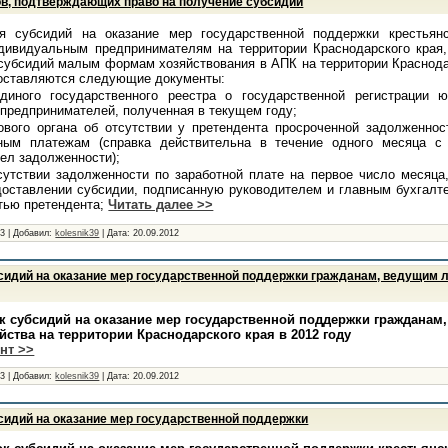
в, подтверждающих право на получение субсидий
я субсидий на оказание мер государственной поддержки крестьян
дивидуальным предпринимателям на территории Краснодарского края,
субсидий малым формам хозяйствования в АПК на территории Краснода
доставляются следующие документы:
диного государственного реестра о государственной регистрации 
предпринимателей, полученная в текущем году;
ового органа об отсутствии у претендента просроченной задолженно
ным платежам (справка действительна в течение одного месяца с
мел задолженности);
сутствии задолженности по заработной плате на первое число месяца
доставлении субсидии, подписанную руководителем и главным бухгалт
тью претендента;
Читать далее >>
93
|
Добавил:
kolesnik39
|
Дата:
20.09.2012
сидий на оказание мер государственной поддержки гражданам, ведущим
 субсидий на оказание мер государственной поддержки гражданам
ства на территории Краснодарского края в 2012 году
нт >>
53
|
Добавил:
kolesnik39
|
Дата:
20.09.2012
сидий на оказание мер государственной поддержки