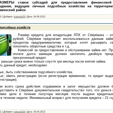
ЗМЕРЫ ставок субсидий для предоставления финансовой г
жданам, ведущим личные подсобные хозяйства на территории
авянский район
60
|
Добавил:
kolesnik39
|
Дата:
04.06.2013
подсобных хозяйств
Размер кредита для владельцев ЛПХ от Сбербанка – о
рублей. Сбербанк предлагает воспользоваться данным зай
процентов предпринимателям, которые хотят расширить с
пополнить оборотные средства и т.д.
Комиссий за предоставление и обслуживание займа нет. П
оплате долга заемщик должен заплатить двойную проц
просроченный кредит.
 раньше срока можно только спустя три месяца после взятия займа.
ть данный кредит, необходимо:
ых, быть собственником подсобного хозяйства;
рых, иметь регистрацию (если регистрация временная, то кредит выд
гистрации).
ии всего срока действия отдаваемое в залог имущество должно б
оставить в Сбербанк документальное свидетельство того, что деньги
явке цели в течение полутора месяцев после выдачи кредитных
в течение недели. Минимальный возраст для получения кредита – 21 го
61
|
Добавил:
kolesnik39
|
Дата:
30.04.2013