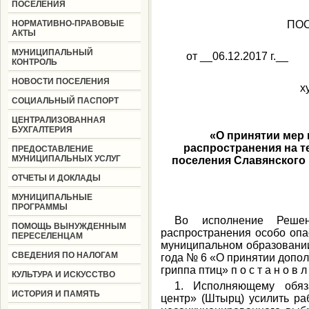
ПОСЕЛЕНИЯ
НОРМАТИВНО-ПРАВОВЫЕ
ПО
АКТЫ
МУНИЦИПАЛЬНЫЙ
от __06.12
КОНТРОЛЬ
НОВОСТИ ПОСЕЛЕНИЯ
х
СОЦИАЛЬНЫЙ ПАСПОРТ
ЦЕНТРАЛИЗОВАННАЯ
БУХГАЛТЕРИЯ
«О принятии мер
распространения на т
ПРЕДОСТАВЛЕНИЕ
МУНИЦИПАЛЬНЫХ УСЛУГ
поселения Славянского
ОТЧЕТЫ И ДОКЛАДЫ
МУНИЦИПАЛЬНЫЕ
ПРОГРАММЫ
Во исполнение Реше
ПОМОЩЬ ВЫНУЖДЕННЫМ
распространения особо опа
ПЕРЕСЕЛЕНЦАМ
муниципальном образовании
СВЕДЕНИЯ ПО НАЛОГАМ
года № 6 «О принятии допо
гриппа птиц» п о с т а н о в л
КУЛЬТУРА И ИСКУССТВО
1. Исполняющему обяз
ИСТОРИЯ И ПАМЯТЬ
центр» (Штырц) усилить ра