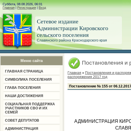
Суббота, 08.08.2026, 06:01
Главная
|
Регистрация
|
Вход
Сетевое издание
Администрации Кировского
сельского поселения
Славянского района Краснодарского края
Меню сайта
Постановления и 
ГЛАВНАЯ СТРАНИЦА
Главная
»
Постановления и распоря
распоряжения 2017 год
СИМВОЛИКА ПОСЕЛЕНИЯ
Постановление № 155 от 06.12.201
ГЛАВА ПОСЕЛЕНИЯ
НАШИ ДОСТИЖЕНИЯ
СОЦИАЛЬНАЯ ПОДДЕРЖКА
УЧАСТНИКОВ СВО И ИХ
СЕМЕЙ
СОВЕТ ДЕПУТАТОВ
АДМИНИСТРАЦИЯ КИРО
СЛАВЯ
АДМИНИСТРАЦИЯ