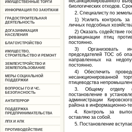
несанкционированного выб
ИМУЩЕСТВЕННЫЕ ТОРГИ
биологических отходов. Срок
ИНФОРМАЦИЯ ПО ЗАКУПКАМ
2. Специалисту по земел
ГРАДОСТРОИТЕЛЬНАЯ
1) Усилить контроль з
ДЕЯТЕЛЬНОСТЬ
личных подсобных хозяйства
ДОГАЗИФИКАЦИЯ
2) Оказать содействие г
НАСЕЛЕНИЯ
ревакцинации птиц проти
постоянно.
БЛАГОУСТРОЙСТВО
3) Организовать ин
ИМУЩЕСТВО,
председателей ТОС об опа
СТРОИТЕЛЬСТВО И РЕМОНТ
направленных на недопу
ЗЕМЛЕУСТРОЙСТВО И
постоянно.
ЗЕМЛЕПОЛЬЗОВАНИЕ
4) Обеспечить прове
МЕРЫ СОЦИАЛЬНОЙ
несанкционированной то
ПОДДЕРЖКИ
птицеводства непромышленн
ВОПРОСЫ ГО И ЧС.
3. Общему отделу (К
БЕЗОПАСНОСТЬ
постановление в установл
администрации Кировског
АНТИТЕРРОР
района в информационно-те
ПОДДЕРЖКА
4. Контроль за выпол
ПРЕДПРИНИМАТЕЛЬСТВА
оставляю за собой.
ЛПХ И АПК
5. Постановление вступае
ПРОТИВОДЕЙСТВИЕ