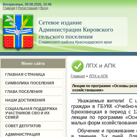
Воскресенье, 09.08.2026, 10:49
Главная
|
Регистрация
|
Вход
Сетевое издание
Администрации Кировского
сельского поселения
Славянского района Краснодарского края
Меню сайта
ЛПХ и АПК
ГЛАВНАЯ СТРАНИЦА
Главная
»
ЛПХ и АПК
СИМВОЛИКА ПОСЕЛЕНИЯ
Лекции по программе «Основы раз
хозяйствования»
ГЛАВА ПОСЕЛЕНИЯ
НАШИ ДОСТИЖЕНИЯ
Уважаемые жители! С ц
граждан в ГБУКК «Учебно-м
СОЦИАЛЬНАЯ ПОДДЕРЖКА
Брюховецкая в период с 1
УЧАСТНИКОВ СВО И ИХ
лекции по программе «Осн
СЕМЕЙ
малых форм хозяйствования
СОВЕТ ДЕПУТАТОВ
Обучение и проживание 
АДМИНИСТРАЦИЯ
в течение 3-х дней. Для