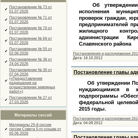
Об утверждении ад
Постановление № 73 от
✔
исполнения муници
01.07.2026
проверок граждан, юр
Постановление № 71 от
✔
01.07.2026
предпринимателей пр
Постановление № 70 от
жилищного контр
✔
01.07.2026
администрации Кир
Постановление № 69 от
✔
01.07.2026
Славянского района
Постановление № 55 от
✔
02.06.2026
Постановления и распоряжения 201
Дата:
16.10.2012
Постановление № 38 от
✔
24.04.2026
Постановление № 30 от
Постановление главы адм
07.04.2026
(«Предоставление
✔
Об утверждении Пор
разрешения на
осуществление земляных
нуждающимися в ж
работ»)
подпрограммы «Обес
Постановление № 27 от
✔
федеральной целево
27.03.2026
2015 годы.
Материалы сессий
Постановления и распоряжения 201
Дата:
04.09.2012
Материалы 25-й сессии
✔
сессии Совета 5-го созыва от
05.06.2026
Постановление главы адм