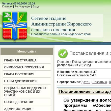
Четверг, 06.08.2026, 23:24
Главная
|
Регистрация
|
Вход
Сетевое издание
Администрации Кировского
сельского поселения
Славянского района Краснодарского края
Меню сайта
Постановления и 
ГЛАВНАЯ СТРАНИЦА
Главная
»
Постановления и распоря
распоряжения 2012 год
СИМВОЛИКА ПОСЕЛЕНИЯ
В категории материалов
:
37
ГЛАВА ПОСЕЛЕНИЯ
Показано материалов
:
1-20
НАШИ ДОСТИЖЕНИЯ
Сортировать по
:
Дате
·
Названию
·
К
СОЦИАЛЬНАЯ ПОДДЕРЖКА
Постановление главы адм
УЧАСТНИКОВ СВО И ИХ
СЕМЕЙ
Об утверждении долг
СОВЕТ ДЕПУТАТОВ
программы
«Обеспе
АДМИНИСТРАЦИЯ
безопасности на те