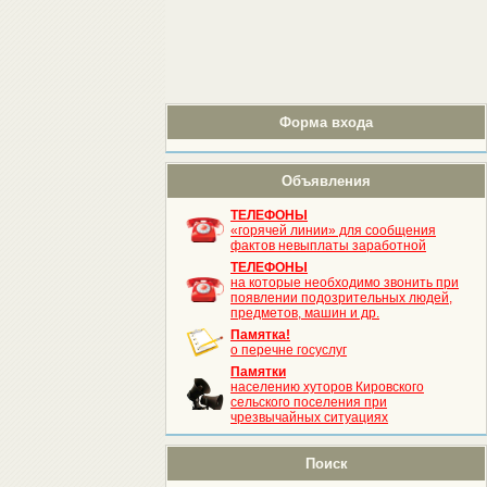
Форма входа
Объявления
ТЕЛЕФОНЫ
«горячей линии» для сообщения
фактов невыплаты заработной
ТЕЛЕФОНЫ
на которые необходимо звонить при
появлении подозрительных людей,
предметов, машин и др.
Памятка!
о перечне госуслуг
Памятки
населению хуторов Кировского
сельского поселения при
чрезвычайных ситуациях
Поиск