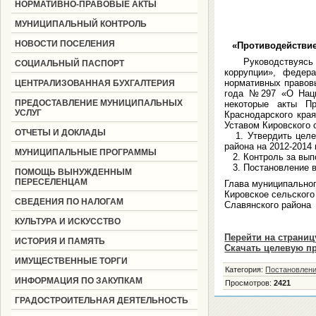
НОРМАТИВНО-ПРАВОВЫЕ АКТЫ
МУНИЦИПАЛЬНЫЙ КОНТРОЛЬ
НОВОСТИ ПОСЕЛЕНИЯ
«Противодействие
Руководствуясь Ф
СОЦИАЛЬНЫЙ ПАСПОРТ
коррупции», федер
нормативных правовы
ЦЕНТРАЛИЗОВАННАЯ БУХГАЛТЕРИЯ
года №297 «О Наци
ПРЕДОСТАВЛЕНИЕ МУНИЦИПАЛЬНЫХ
некоторые акты Пр
УСЛУГ
Краснодарского кра
Уставом Кировского с
ОТЧЕТЫ И ДОКЛАДЫ
1. Утвердить целев
района на 2012-2014 
МУНИЦИПАЛЬНЫЕ ПРОГРАММЫ
2. Контроль за вып
3. Постановление вс
ПОМОЩЬ ВЫНУЖДЕННЫМ
ПЕРЕСЕЛЕНЦАМ
Глава муниципальног
Кировское сельского
СВЕДЕНИЯ ПО НАЛОГАМ
Славянского рай
КУЛЬТУРА И ИСКУССТВО
Перейти на страни
ИСТОРИЯ И ПАМЯТЬ
Скачать целевую п
ИМУЩЕСТВЕННЫЕ ТОРГИ
Категория
:
Постановлени
ИНФОРМАЦИЯ ПО ЗАКУПКАМ
Просмотров
:
2421
ГРАДОСТРОИТЕЛЬНАЯ ДЕЯТЕЛЬНОСТЬ