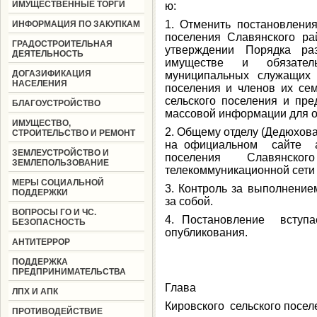
ИМУЩЕСТВЕННЫЕ ТОРГИ
ю:
1. Отменить постановления
ИНФОРМАЦИЯ ПО ЗАКУПКАМ
поселения Славянского р
ГРАДОСТРОИТЕЛЬНАЯ
утверждении Порядка ра
ДЕЯТЕЛЬНОСТЬ
имуществе и обязатель
ДОГАЗИФИКАЦИЯ
муниципальных служащих 
НАСЕЛЕНИЯ
поселения и членов их се
сельского поселения и пре
БЛАГОУСТРОЙСТВО
массовой информации для 
ИМУЩЕСТВО,
2. Общему отделу (Дедюхов
СТРОИТЕЛЬСТВО И РЕМОНТ
на официальном сайте ад
ЗЕМЛЕУСТРОЙСТВО И
поселения Славянск
ЗЕМЛЕПОЛЬЗОВАНИЕ
телекоммуникационной сети
МЕРЫ СОЦИАЛЬНОЙ
3. Контроль за выполнение
ПОДДЕРЖКИ
за собой.
ВОПРОСЫ ГО И ЧС.
4. Постановление вступа
БЕЗОПАСНОСТЬ
опубликования.
АНТИТЕРРОР
ПОДДЕРЖКА
ПРЕДПРИНИМАТЕЛЬСТВА
Глава
ЛПХ И АПК
Кировского сельского посел
ПРОТИВОДЕЙСТВИЕ