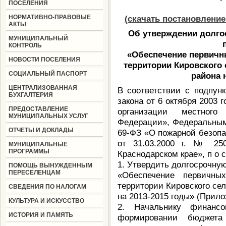
ПОСЕЛЕНИЯ
НОРМАТИВНО-ПРАВОВЫЕ
(скачать постановлени
АКТЫ
Об утверждении долго
МУНИЦИПАЛЬНЫЙ
КОНТРОЛЬ
«Обеспечение первичны
НОВОСТИ ПОСЕЛЕНИЯ
территории Кировского
СОЦИАЛЬНЫЙ ПАСПОРТ
района 
ЦЕНТРАЛИЗОВАННАЯ
В соответствии с подпунк
БУХГАЛТЕРИЯ
закона от 6 октября 2003
ПРЕДОСТАВЛЕНИЕ
организации местного
МУНИЦИПАЛЬНЫХ УСЛУГ
Федерации», Федеральным
ОТЧЕТЫ И ДОКЛАДЫ
69-ФЗ «О пожарной безопа
от 31.03.2000 г. № 25
МУНИЦИПАЛЬНЫЕ
ПРОГРАММЫ
Краснодарском крае», п о с 
1. Утвердить долгосрочн
ПОМОЩЬ ВЫНУЖДЕННЫМ
ПЕРЕСЕЛЕНЦАМ
«Обеспечение первичны
территории Кировского сел
СВЕДЕНИЯ ПО НАЛОГАМ
на 2013-2015 годы» (Прило
КУЛЬТУРА И ИСКУССТВО
2. Начальнику финанс
ИСТОРИЯ И ПАМЯТЬ
формировании бюджета