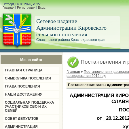
Четверг, 06.08.2026, 20:27
Главная
|
Регистрация
|
Вход
Сетевое издание
Администрации Кировского
сельского поселения
Славянского района Краснодарского края
Меню сайта
Постановления и 
ГЛАВНАЯ СТРАНИЦА
Главная
»
Постановления и распоря
распоряжения 2012 год
СИМВОЛИКА ПОСЕЛЕНИЯ
Постановление главы администрац
ГЛАВА ПОСЕЛЕНИЯ
НАШИ ДОСТИЖЕНИЯ
АДМИНИСТРАЦИЯ КИРО
СЛАВЯ
СОЦИАЛЬНАЯ ПОДДЕРЖКА
УЧАСТНИКОВ СВО И ИХ
ПО
СЕМЕЙ
от _20.12
СОВЕТ ДЕПУТАТОВ
ху
АДМИНИСТРАЦИЯ