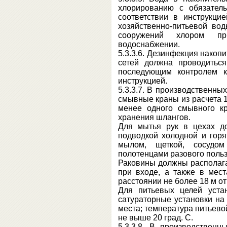
хлорированию с обязател
соответствии в инструкци
хозяйственно-питьевой во
сооружений хлором пр
водоснабжении.
5.3.3.6. Дезинфекция нако
сетей должна проводитьс
последующим контролем к
инструкцией.
5.3.3.7. В производственн
смывные краны из расчета 1
менее одного смывного к
хранения шлангов.
Для мытья рук в цехах д
подводкой холодной и гор
мылом, щеткой, сосудом
полотенцами разового поль
Раковины должны располага
при входе, а также в мест
расстоянии не более 18 м от
Для питьевых целей уста
сатураторные установки на
места; температура питьево
не выше 20 град. C.
5.3.3.8. В производствен