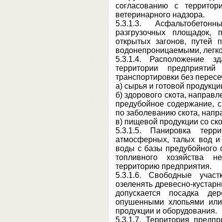
согласованию с территор
ветеринарного надзора.
5.3.1.3. Асфальтобетон
разгрузочных площадок, 
открытых загонов, путей 
водонепроницаемыми, легко
5.3.1.4. Расположение з
территории предприятий
транспортировки без пересе
а) сырья и готовой продукци
б) здорового скота, направ
предубойное содержание, с
по заболеванию скота, напр
в) пищевой продукции со ск
5.3.1.5. Панировка терр
атмосферных, талых вод и
воды с базы предубойного 
топливного хозяйства 
территорию предприятия.
5.3.1.6. Свободные учас
озеленять древесно-кустар
допускается посадка де
опушенными хлопьями или
продукции и оборудования.
5.3.1.7. Территория предп