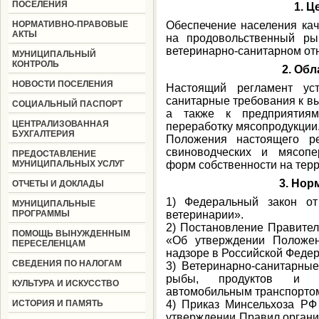
ПОСЕЛЕНИЯ
1. Ц
НОРМАТИВНО-ПРАВОВЫЕ
Обеспечение населения кач
АКТЫ
на продовольственный ры
ветеринарно-санитарном от
МУНИЦИПАЛЬНЫЙ
КОНТРОЛЬ
2. Об
НОВОСТИ ПОСЕЛЕНИЯ
Настоящий регламент ус
санитарные требования к в
СОЦИАЛЬНЫЙ ПАСПОРТ
а также к предприятия
ЦЕНТРАЛИЗОВАННАЯ
переработку мясопродукции
БУХГАЛТЕРИЯ
Положения настоящего р
свиноводческих и мясопе
ПРЕДОСТАВЛЕНИЕ
МУНИЦИПАЛЬНЫХ УСЛУГ
форм собственности на терр
3. Нор
ОТЧЕТЫ И ДОКЛАДЫ
1) Федеральный закон 
МУНИЦИПАЛЬНЫЕ
ПРОГРАММЫ
ветеринарии».
2) Постановление Правител
ПОМОЩЬ ВЫНУЖДЕННЫМ
«Об утверждении Положен
ПЕРЕСЕЛЕНЦАМ
надзоре в Российской Феде
СВЕДЕНИЯ ПО НАЛОГАМ
3) Ветеринарно-санитарные
рыбы, продуктов и с
КУЛЬТУРА И ИСКУССТВО
автомобильным транспортом
ИСТОРИЯ И ПАМЯТЬ
4) Приказ Минсельхоза Р
утверждении Правил органи