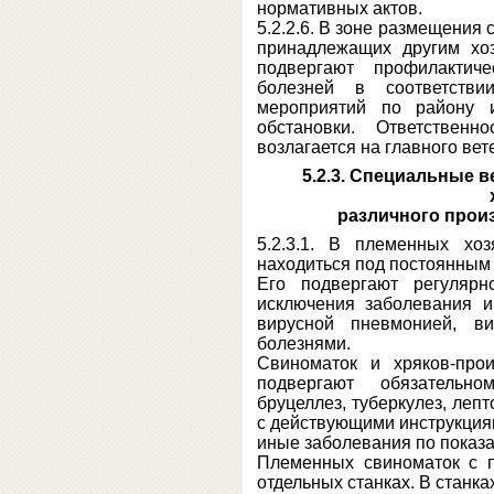
нормативных актов.
5.2.2.6. В зоне размещения 
принадлежащих другим хоз
подвергают профилактич
болезней в соответстви
мероприятий по району и
обстановки. Ответствен
возлагается на главного ве
5.2.3. Специальные 
различного прои
5.2.3.1. В племенных хо
находиться под постоянным
Его подвергают регулярн
исключения заболевания 
вирусной пневмонией, ви
болезнями.
Свиноматок и хряков-про
подвергают обязательн
бруцеллез, туберкулез, леп
с действующими инструкциям
иные заболевания по показ
Племенных свиноматок с 
отдельных станках. В станк