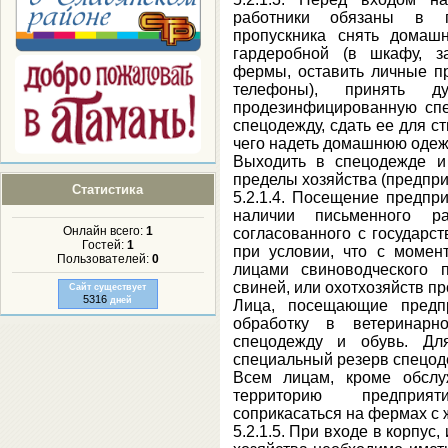
работники обязаны в по
пропускника снять домаш
гардеробной (в шкафу, з
фермы, оставить личные п
телефоны), принять 
продезинфицированную спе
спецодежду, сдать ее для с
чего надеть домашнюю одежд
Выходить в спецодежде и
пределы хозяйства (предпри
Статистика
5.2.1.4. Посещение предпр
наличии письменного ра
Онлайн всего:
1
согласованного с государс
Гостей:
1
при условии, что с момен
Пользователей:
0
лицами свиноводческого 
свиней, или охотхозяйств п
Сайт существует
5316
дней
Лица, посещающие предпр
обработку в ветеринарно
спецодежду и обувь. Дл
специальный резерв спецод
Всем лицам, кроме обслу
территорию предприят
соприкасаться на фермах с
5.2.1.5. При входе в корпу