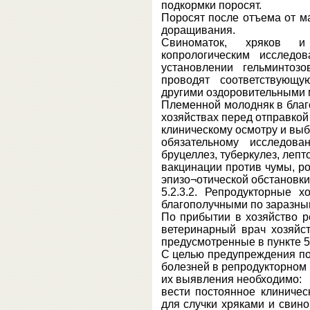
подкормки поросят.
Поросят после отъема от м
доращивания.
Свиноматок, хряков и
копрологическим исследо
установлении гельминтоз
проводят соответствующу
другими оздоровительными 
Племенной молодняк в бла
хозяйствах перед отправкой
клиническому осмотру и вы
обязательному исследов
бруцеллез, туберкулез, лепт
вакцинации против чумы, ро
эпизо¬отической обстановки
5.2.3.2. Репродукторные 
благополучными по заразны
По прибытии в хозяйство р
ветеринарный врач хозяйст
предусмотренные в пункте 5
С целью предупреждения п
болезней в репродукторном 
их выявления необходимо:
вести постоянное клиниче
для случки хряками и свин