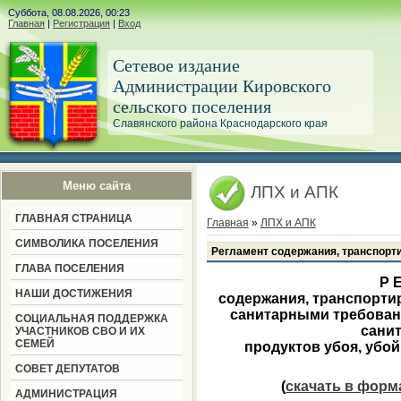
Суббота, 08.08.2026, 00:23
Главная
|
Регистрация
|
Вход
Сетевое издание
Администрации Кировского
сельского поселения
Славянского района Краснодарского края
Меню сайта
ЛПХ и АПК
ГЛАВНАЯ СТРАНИЦА
Главная
»
ЛПХ и АПК
СИМВОЛИКА ПОСЕЛЕНИЯ
Регламент содержания, транспортир
ГЛАВА ПОСЕЛЕНИЯ
Р Е
НАШИ ДОСТИЖЕНИЯ
содержания, транспортир
санитарными требован
СОЦИАЛЬНАЯ ПОДДЕРЖКА
сани
УЧАСТНИКОВ СВО И ИХ
СЕМЕЙ
продуктов убоя, уб
СОВЕТ ДЕПУТАТОВ
(
скачать в фор
АДМИНИСТРАЦИЯ