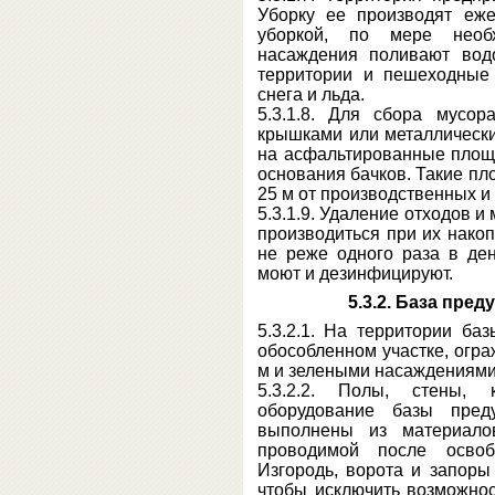
Уборку ее производят еж
уборкой, по мере необ
насаждения поливают вод
территории и пешеходные
снега и льда.
5.3.1.8. Для сбора мусор
крышками или металлически
на асфальтированные площ
основания бачков. Такие п
25 м от производственных 
5.3.1.9. Удаление отходов и
производиться при их накоп
не реже одного раза в де
моют и дезинфицируют.
5.3.2. База пре
5.3.2.1. На территории ба
обособленном участке, огр
м и зелеными насаждениями
5.3.2.2. Полы, стены,
оборудование базы пред
выполнены из материалов
проводимой после осво
Изгородь, ворота и запоры
чтобы исключить возможно