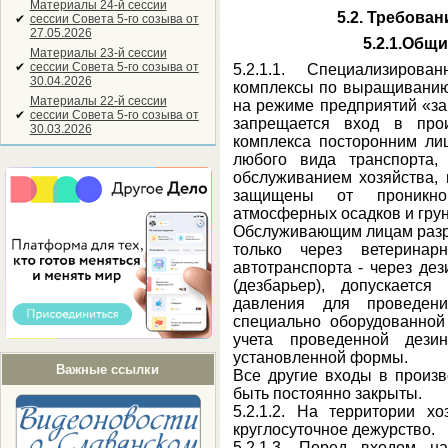
Материалы 24-й сессии
5.2. Требова
✔
сессии Совета 5-го созыва от
27.05.2026
5.2.1.Общ
Материалы 23-й сессии
✔
сессии Совета 5-го созыва от
5.2.1.1. Специализиров
30.04.2026
комплексы по выращиванию
Материалы 22-й сессии
на режиме предприятий «за
✔
сессии Совета 5-го созыва от
запрещается вход в прои
30.03.2026
комплекса посторонним ли
любого вида транспорта,
обслуживанием хозяйства, 
защищены от проникно
атмосферных осадков и грун
Обслуживающим лицам разре
только через ветеринарн
автотранспорта - через д
(дезбарьер), допускается
давления для проведени
специально оборудованно
учета проведенной дези
установленной формы.
Важные ссылки
Все другие входы в произ
быть постоянно закрыты.
5.2.1.2. На территории хо
круглосуточное дежурство.
5.2.1.3. Перед входом н