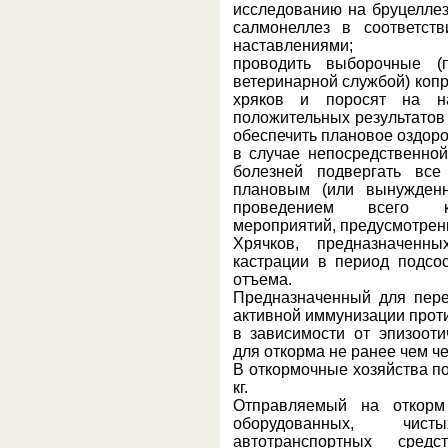
исследованию на бруцеллез,
салмонеллез в соответст
наставлениями;
проводить выборочные (п
ветеринарной службой) коп
хряков и поросят на на
положительных результатов
обеспечить плановое оздоро
в случае непосредственно
болезней подвергать все
плановым (или вынужденн
проведением всего ко
мероприятий, предусмотрен
Хрячков, предназначенн
кастрации в период подсо
отъема.
Предназначенный для пере
активной иммунизации проти
в зависимости от эпизооти
для откорма не ранее чем ч
В откормочные хозяйства п
кг.
Отправляемый на откорм
оборудованных, чис
автотранспортных сред