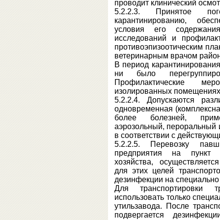
проводит клинический осмот
5.2.2.3. Принятое по
карантинированию, обесп
условия его содержания
исследований и профилакт
противоэпизоотическим пла
ветеринарным врачом район
В период карантинирования
ни было перегруппир
Профилактические ме
изолированных помещениях
5.2.2.4. Допускаются ра
одновременная (комплексна
более болезней, прим
аэрозольный, пероральный 
в соответствии с действую
5.2.2.5. Перевозку пав
предприятия на пункт н
хозяйства, осуществляет
для этих целей транспорт
дезинфекции на специально
Для транспортировки 
использовать только специ
утильзавода. После трансп
подвергается дезинфекц