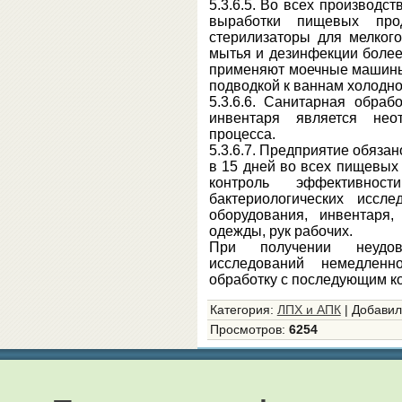
5.3.6.5. Во всех производ
выработки пищевых про
стерилизаторы для мелкого
мытья и дезинфекции более
применяют моечные машины
подводкой к ваннам холодно
5.3.6.6. Санитарная обраб
инвентаря является неот
процесса.
5.3.6.7. Предприятие обязан
в 15 дней во всех пищевых 
контроль эффективнос
бактериологических иссл
оборудования, инвентаря,
одежды, рук рабочих.
При получении неудовл
исследований немедленн
обработку с последующим к
Категория
:
ЛПХ и АПК
|
Добавил
Просмотров
:
6254