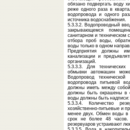
обязано подвергать воду х
реже одного раза в кварта
водопровода и одного раз
источника водоснабжения.
5.3.3.2. Водопроводный вв
закрывающемся помеще
санитарном и техническом 
отбора проб воды, обрат
воды только в одном направ
Предприятия должны им
канализации и предъявля
организаций.
5.3.3.3. Для технических
обмывки автомашин может
Водопровод технической
водопровода питьевой во
должны иметь между собой
должны быть окрашены в о
воды должны быть надписи: "
5.3.3.4. Количество р
хозяйственно-питьевые и п
менее двух. Обмен воды в 
срок не более 48 часов.
резервуаров устраивают люк
5.3.3.5. Вода в накопител