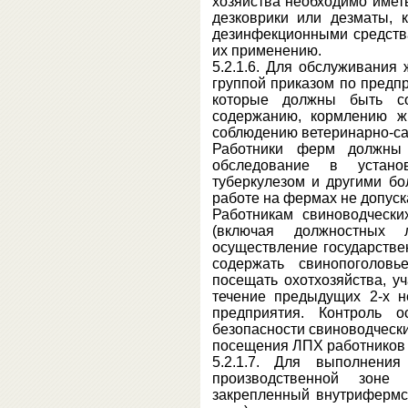
хозяйства необходимо имет
дезковрики или дезматы, 
дезинфекционными средства
их применению.
5.2.1.6. Для обслуживания
группой приказом по предп
которые должны быть со
содержанию, кормлению ж
соблюдению ветеринарно-са
Работники ферм должны 
обследование в устано
туберкулезом и другими б
работе на фермах не допуск
Работникам свиноводческ
(включая должностных 
осуществление государстве
содержать свинопоголовь
посещать охотхозяйства, у
течение предыдущих 2-х н
предприятия. Контроль о
безопасности свиноводческ
посещения ЛПХ работников и
5.2.1.7. Для выполнен
производственной зоне
закрепленный внутрифермс