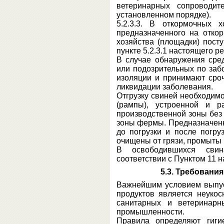
ветеринарных сопроводит
установленном порядке).
5.2.3.3. В откормочных 
предназначенного на отко
хозяйства (площадки) посту
пункте 5.2.3.1 настоящего р
В случае обнаружения сре
или подозрительных по заб
изоляции и принимают сро
ликвидации заболевания.
Отгрузку свиней необходим
(рампы), устроенной и р
производственной зоны без
зоны фермы. Предназначен
до погрузки и после погр
очищены от грязи, промыты
В освободившихся свин
соответствии с Пунктом 11 
5.3. Требовани
Важнейшим условием выпус
продуктов является неуко
санитарных и ветеринарн
промышленности.
Правила определяют гиги