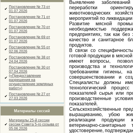
Выявление заболевани
Постановление № 73 от
переработки ориенти
✔
01.07.2026
животноводческих хозяйс
Постановление № 71 от
мероприятий по ликвидации
✔
01.07.2026
Развитие мясной промы
Постановление № 70 от
необходимостью поддерж
✔
01.07.2026
предприятиях, так как без
Постановление № 69 от
✔
качество и санитарное б
01.07.2026
продуктов.
Постановление № 55 от
✔
В связи со специфичност
02.06.2026
готовой продукции в мясно
Постановление № 38 от
✔
имеют вопросы, позво
24.04.2026
производства и технолог
Постановление № 30 от
требованиям гигиены, на
07.04.2026
(«Предоставление
совершенствовании и соз
✔
разрешения на
Специалисты должны имет
осуществление земляных
технологический процес
работ»)
показателей сырья или пр
Постановление № 27 от
✔
производственные услови
27.03.2026
показателей.
Сельскохозяйственные пре
Материалы сессий
выращиванию, убою жив
реализации продукции 
Материалы 25-й сессии
✔
сессии Совета 5-го созыва от
ветеринарно-санитарные
05.06.2026
удостоверение, подтвержда