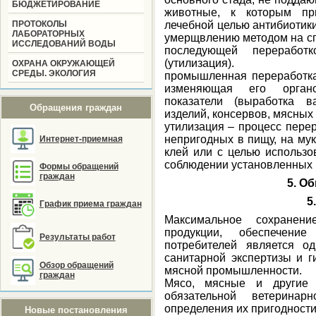
БЮДЖЕТИРОВАНИЕ
животные, к которым пр
ПРОТОКОЛЫ
лечебной целью антибиотик
ЛАБОРАТОРНЫХ
умерщвлению методом на сп
ИССЛЕДОВАНИЙ ВОДЫ
последующей переработк
(утилизация).
ОХРАНА ОКРУЖАЮЩЕЙ
СРЕДЫ. ЭКОЛОГИЯ
промышленная переработка 
изменяющая его органо
показатели (выработка в
Обращения граждан
изделий, консервов, мясных 
утилизация – процесс перер
непригодных в пищу, на му
Интернет-приемная
клей или с целью использо
соблюдении установленных 
Формы обращений
граждан
5. О
5
График приема граждан
Максимальное сохранен
продукции, обеспечени
Результаты работ
потребителей является о
санитарной экспертизы и г
Обзор обращений
мясной промышленности.
граждан
Мясо, мясные и другие 
обязательной ветеринар
определения их пригодности
Новые постановления