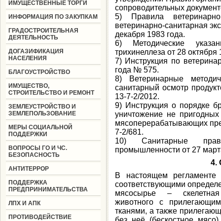
ИМУЩЕСТВЕННЫЕ ТОРГИ
сопроводительных документ
5) Правила ветеринарн
ИНФОРМАЦИЯ ПО ЗАКУПКАМ
ветеринарно-санитарная экс
ГРАДОСТРОИТЕЛЬНАЯ
декабря 1983 года.
ДЕЯТЕЛЬНОСТЬ
6) Методические указа
ДОГАЗИФИКАЦИЯ
трихинеллеза от 28 октября 1
НАСЕЛЕНИЯ
7) Инструкция по ветерина
года № 575.
БЛАГОУСТРОЙСТВО
8) Ветеринарные методич
ИМУЩЕСТВО,
санитарный осмотр продукт
СТРОИТЕЛЬСТВО И РЕМОНТ
13-7-2/2012.
9) Инструкция о порядке б
ЗЕМЛЕУСТРОЙСТВО И
ЗЕМЛЕПОЛЬЗОВАНИЕ
уничтожение не пригодных
мясоперерабатывающих пред
МЕРЫ СОЦИАЛЬНОЙ
7-2/681.
ПОДДЕРЖКИ
10) Санитарные пра
ВОПРОСЫ ГО И ЧС.
промышленности от 27 марта
БЕЗОПАСНОСТЬ
4.
АНТИТЕРРОР
В настоящем регламенте
ПОДДЕРЖКА
соответствующими определ
ПРЕДПРИНИМАТЕЛЬСТВА
мясосырье – скелетная 
животного с прилегающим
ЛПХ И АПК
тканями, а также прилегающ
ПРОТИВОДЕЙСТВИЕ
без неё (бескостное мясо)