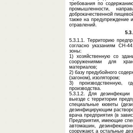
требования по содержанию
промышленности, напра
доброкачественной пищевой
также на предупреждение 
отравлений.
5.3
5.3.1.1. Территорию предп
согласно указаниям СН-44
зоны:
1) хозяйственную со здан
сооружениями для хра
материалов;
2) базу предубойного соде
(загоном), изолятором;
3) производственную, г
производства.
5.3.1.2. Для дезинфекции
выезде с территории предп
специальные кюветы (дез
дезинфицирующим раствором
врача предприятия (в завис
Предприятия, имеющие спе
автомашин, дезинфекцион
сооружают, а остальные д