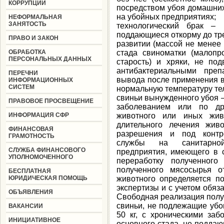
КОРРУПЦИИ
посредством убоя домашни
на убойных предприятиях;
НЕФОРМАЛЬНАЯ
ЗАНЯТОСТЬ
технологический брак – 
поддающиеся откорму до тр
ПРАВО И ЗАКОН
развитии (массой не менее
ОБРАБОТКА
стада свиноматки (малопр
ПЕРСОНАЛЬНЫХ ДАННЫХ
старость) и хряки, не по
антибактериальными пре
ПЕРЕЧНИ
вывода после применения 
ИНФОРМАЦИОННЫХ
СИСТЕМ
нормальную температуру те
свиньи вынужденного убоя –
ПРАВОВОЕ ПРОСВЕЩЕНИЕ
заболеванием или по др
ИНФОРМАЦИЯ СФР
животного или иных жив
длительного лечения жив
ФИНАНСОВАЯ
разрешения и под контро
ГРАМОТНОСТЬ
службы на санитарной
СЛУЖБА ФИНАНСОВОГО
предприятия, имеющего в
УПОЛНОМОЧЕННОГО
переработку полученного
полученного мясосырья о
БЕСПЛАТНАЯ
ЮРИДИЧЕСКАЯ ПОМОЩЬ
животного определяется по
экспертизы и с учетом обяз
ОБЪЯВЛЕНИЯ
Свободная реализация полу
свиньи, не подлежащие убо
ВАКАНСИИ
50 кг, с хроническими заб
ИНИЦИАТИВНОЕ
основного стада, не подда