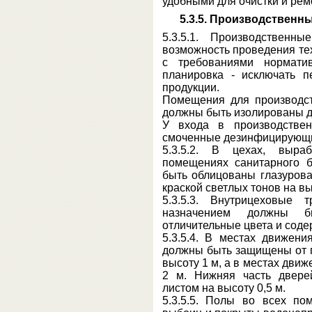
удобными для очистки и рем
5.3.5. Производствен
5.3.5.1. Производственн
возможность проведения те
с требованиями норматив
планировка - исключать п
продукции.
Помещения для производст
должны быть изолированы др
У входа в производстве
смоченные дезинфицирующи
5.3.5.2. В цехах, выр
помещениях санитарного 
быть облицованы глазуров
краской светлых тонов на вы
5.3.5.3. Внутрицеховые 
назначением должны б
отличительные цвета и содер
5.3.5.4. В местах движени
должны быть защищены от 
высоту 1 м, а в местах движ
2 м. Нижняя часть двере
листом на высоту 0,5 м.
5.3.5.5. Полы во всех п