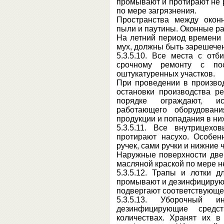
промывают и протирают не р
по мере загрязнения.
Пространства между окон
пыли и паутины. Оконные рам
На летний период времени 
мух, должны быть зарешечен
5.3.5.10. Все места с отб
срочному ремонту с по
оштукатуренных участков.
При проведении в произво
остановки производства р
порядке ограждают, ис
работающего оборудовани
продукции и попадания в ни
5.3.5.11. Все внутрицех
протирают насухо. Особен
ручек, сами ручки и нижние 
Наружные поверхности две
масляной краской по мере н
5.3.5.12. Трапы и лотки 
промывают и дезинфицируют
подвергают соответствующей
5.3.5.13. Уборочный
дезинфицирующие сред
количествах. Хранят их в