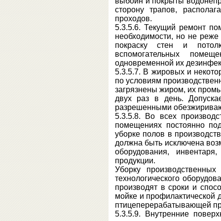
выбоин и покрыты водонеп
сторону трапов, распола
проходов.
5.3.5.6. Текущий ремонт п
необходимости, но не реже
покраску стен и потол
вспомогательных помещ
одновременной их дезинфек
5.3.5.7. В жировых и неко
по условиям производствен
загрязнены жиром, их пром
двух раз в день. Допуск
разрешенными обезжирива
5.3.5.8. Во всех производ
помещениях постоянно по
уборке полов в производст
должна быть исключена воз
оборудования, инвентаря
продукции.
Уборку производственных
технологического оборудов
производят в сроки и спос
мойке и профилактической 
птицеперерабатывающей п
5.3.5.9. Внутренние повер