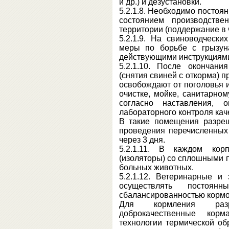
и др.) и дезустановки.
5.2.1.8. Необходимо постоя
состоянием производств
территории (поддержание в ч
5.2.1.9. На свиноводчески
меры по борьбе с грызун
действующими инструкциям
5.2.1.10. После окончани
(снятия свиней с откорма) 
освобождают от поголовья 
очистке, мойке, санитарно
согласно наставления, 
лабораторного контроля кач
В такие помещения разре
проведения перечисленных
через 3 дня.
5.2.1.11. В каждом кор
(изоляторы) со сплошными 
больных животных.
5.2.1.12. Ветеринарные и
осуществлять постоя
сбалансированностью кормо
Для кормления разр
доброкачественные кор
технологии термической об