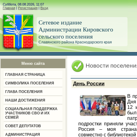
Суббота, 08.08.2026, 11:07
Главная
|
Регистрация
|
Вход
Сетевое издание
Администрации Кировского
сельского поселения
Славянского района Краснодарского края
Меню сайта
Новости поселени
ГЛАВНАЯ СТРАНИЦА
СИМВОЛИКА ПОСЕЛЕНИЯ
День России
ГЛАВА ПОСЕЛЕНИЯ
В п
НАШИ ДОСТИЖЕНИЯ
Дня
12 
СОЦИАЛЬНАЯ ПОДДЕРЖКА
бы
УЧАСТНИКОВ СВО И ИХ
СЕМЕЙ
пат
подростки приняли учас
СОВЕТ ДЕПУТАТОВ
Россия – моя страна
совместно с библиотекой
АДМИНИСТРАЦИЯ