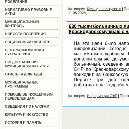
ПОСЕЛЕНИЯ
Категория:
Культура и искусство
|
Пр
НОРМАТИВНО-ПРАВОВЫЕ
11.06.2026
АКТЫ
МУНИЦИПАЛЬНЫЙ
КОНТРОЛЬ
630 тысяч больничных л
Краснодарскому краю с н
НОВОСТИ ПОСЕЛЕНИЯ
СОЦИАЛЬНЫЙ ПАСПОРТ
На эти цели было напр
цифровизации сегодня
ЦЕНТРАЛИЗОВАННАЯ
максимально удобным. 
БУХГАЛТЕРИЯ
дополнительные докумен
ПРЕДОСТАВЛЕНИЕ
больничный, сведения а
МУНИЦИПАЛЬНЫХ УСЛУГ
СФР по Краснодарскому 
приходит на банковскую 
ОТЧЕТЫ И ДОКЛАДЫ
Первые три дня боле
МУНИЦИПАЛЬНЫЕ
работодатель.
Подробне
ПРОГРАММЫ
ПОМОЩЬ ВЫНУЖДЕННЫМ
Категория:
Информация СФР
|
Прос
ПЕРЕСЕЛЕНЦАМ
СВЕДЕНИЯ ПО НАЛОГАМ
КУЛЬТУРА И ИСКУССТВО
ИСТОРИЯ И ПАМЯТЬ