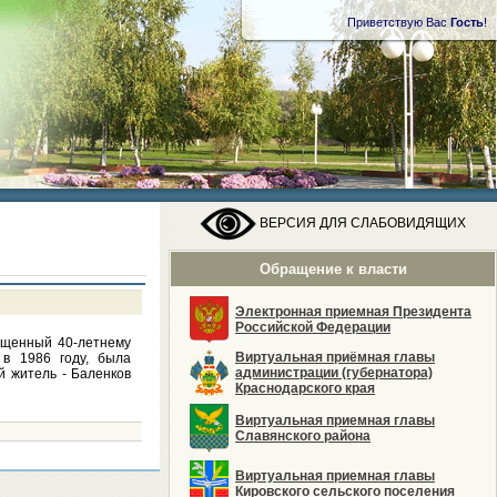
Приветствую Вас
Гость
!
ВЕРСИЯ ДЛЯ СЛАБОВИДЯЩИХ
Обращение к власти
Электронная приемная Президента
Российской Федерации
ященный 40-летнему
Виртуальная приёмная главы
в 1986 году, была
администрации (губернатора)
 житель - Баленков
Краснодарского края
Виртуальная приемная главы
Славянского района
Виртуальная приемная главы
Кировского сельского поселения