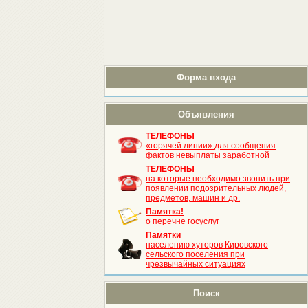
Форма входа
Объявления
ТЕЛЕФОНЫ
«горячей линии» для сообщения
фактов невыплаты заработной
ТЕЛЕФОНЫ
на которые необходимо звонить при
появлении подозрительных людей,
предметов, машин и др.
Памятка!
о перечне госуслуг
Памятки
населению хуторов Кировского
сельского поселения при
чрезвычайных ситуациях
Поиск