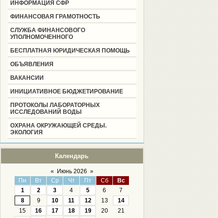
ИНФОРМАЦИЯ СФР
ФИНАНСОВАЯ ГРАМОТНОСТЬ
СЛУЖБА ФИНАНСОВОГО
УПОЛНОМОЧЕННОГО
БЕСПЛАТНАЯ ЮРИДИЧЕСКАЯ ПОМОЩЬ
ОБЪЯВЛЕНИЯ
ВАКАНСИИ
ИНИЦИАТИВНОЕ БЮДЖЕТИРОВАНИЕ
ПРОТОКОЛЫ ЛАБОРАТОРНЫХ
ИССЛЕДОВАНИЙ ВОДЫ
ОХРАНА ОКРУЖАЮЩЕЙ СРЕДЫ.
ЭКОЛОГИЯ
Календарь
«
Июнь 2026
»
Пн
Вт
Ср
Чт
Пт
Сб
Вс
1
2
3
4
5
6
7
8
9
10
11
12
13
14
15
16
17
18
19
20
21