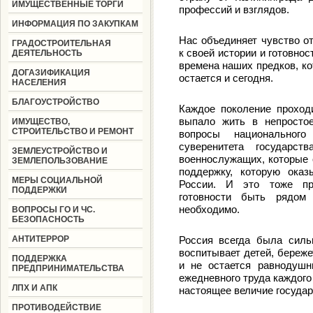
ИМУЩЕСТВЕННЫЕ ТОРГИ
профессий и взглядов.
ИНФОРМАЦИЯ ПО ЗАКУПКАМ
Нас объединяет чувство о
ГРАДОСТРОИТЕЛЬНАЯ
к своей истории и готовнос
ДЕЯТЕЛЬНОСТЬ
времена наших предков, ко
ДОГАЗИФИКАЦИЯ
остается и сегодня.
НАСЕЛЕНИЯ
БЛАГОУСТРОЙСТВО
Каждое поколение проход
выпало жить в непростое
ИМУЩЕСТВО,
СТРОИТЕЛЬСТВО И РЕМОНТ
вопросы национального
суверенитета государс
ЗЕМЛЕУСТРОЙСТВО И
военнослужащих, которые 
ЗЕМЛЕПОЛЬЗОВАНИЕ
поддержку, которую ока
МЕРЫ СОЦИАЛЬНОЙ
России. И это тоже про
ПОДДЕРЖКИ
готовности быть рядом 
необходимо.
ВОПРОСЫ ГО И ЧС.
БЕЗОПАСНОСТЬ
АНТИТЕРРОР
Россия всегда была сильн
воспитывает детей, береж
ПОДДЕРЖКА
и не остается равнодуш
ПРЕДПРИНИМАТЕЛЬСТВА
ежедневного труда каждого 
ЛПХ И АПК
настоящее величие государ
ПРОТИВОДЕЙСТВИЕ