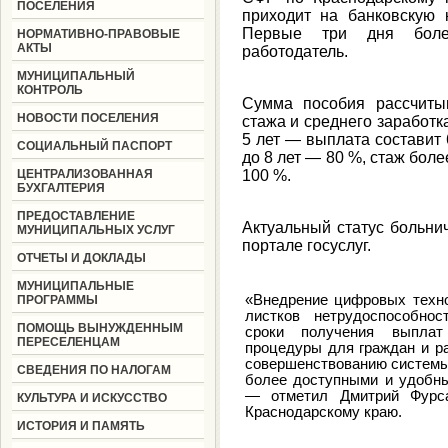
ПОСЕЛЕНИЯ
приходит на банковскую к
Первые три дня болез
НОРМАТИВНО-ПРАВОВЫЕ
АКТЫ
работодатель.
МУНИЦИПАЛЬНЫЙ
КОНТРОЛЬ
Сумма пособия рассчиты
НОВОСТИ ПОСЕЛЕНИЯ
стажа и среднего заработк
5 лет — выплата составит 
СОЦИАЛЬНЫЙ ПАСПОРТ
до 8 лет — 80 %, стаж боле
ЦЕНТРАЛИЗОВАННАЯ
100 %.
БУХГАЛТЕРИЯ
ПРЕДОСТАВЛЕНИЕ
Актуальный статус больнич
МУНИЦИПАЛЬНЫХ УСЛУГ
портале госуслуг.
ОТЧЕТЫ И ДОКЛАДЫ
МУНИЦИПАЛЬНЫЕ
«Внедрение цифровых техн
ПРОГРАММЫ
листков нетрудоспособнос
ПОМОЩЬ ВЫНУЖДЕННЫМ
сроки получения выплат
ПЕРЕСЕЛЕНЦАМ
процедуры для граждан и р
совершенствованию системы
СВЕДЕНИЯ ПО НАЛОГАМ
более доступными и удобны
— отметил Дмитрий Фурс
КУЛЬТУРА И ИСКУССТВО
Краснодарскому краю.
ИСТОРИЯ И ПАМЯТЬ