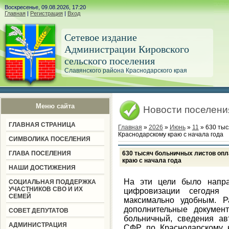
Воскресенье, 09.08.2026, 17:20
Главная
|
Регистрация
|
Вход
Сетевое издание
Администрации Кировского
сельского поселения
Славянского района Краснодарского края
Меню сайта
Новости поселени
ГЛАВНАЯ СТРАНИЦА
Главная
»
2026
»
Июнь
»
11
» 630 тыс
Краснодарскому краю с начала года
СИМВОЛИКА ПОСЕЛЕНИЯ
ГЛАВА ПОСЕЛЕНИЯ
630 тысяч больничных листов оп
краю с начала года
НАШИ ДОСТИЖЕНИЯ
На эти цели было напра
СОЦИАЛЬНАЯ ПОДДЕРЖКА
УЧАСТНИКОВ СВО И ИХ
цифровизации сегодня 
СЕМЕЙ
максимально удобным. Р
дополнительные докумен
СОВЕТ ДЕПУТАТОВ
больничный, сведения ав
АДМИНИСТРАЦИЯ
СФР по Краснодарскому 