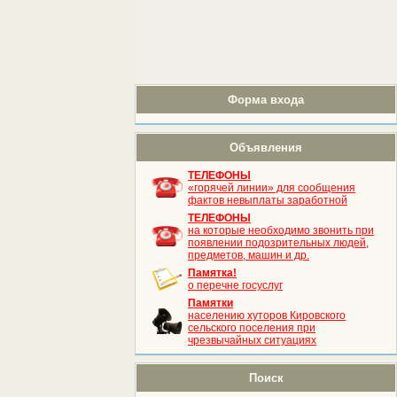
Форма входа
Объявления
ТЕЛЕФОНЫ
«горячей линии» для сообщения
фактов невыплаты заработной
ТЕЛЕФОНЫ
на которые необходимо звонить при
появлении подозрительных людей,
предметов, машин и др.
Памятка!
о перечне госуслуг
Памятки
населению хуторов Кировского
сельского поселения при
чрезвычайных ситуациях
Поиск