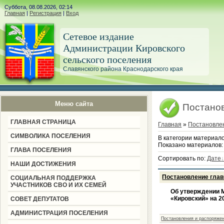
Суббота, 08.08.2026, 02:14
Главная
|
Регистрация
|
Вход
Сетевое издание
Администрации Кировского
сельского поселения
Славянского района Краснодарского края
Меню сайта
Постанов
ГЛАВНАЯ СТРАНИЦА
Главная
»
Постановле
СИМВОЛИКА ПОСЕЛЕНИЯ
В категории материал
Показано материалов
ГЛАВА ПОСЕЛЕНИЯ
Сортировать по
:
Дате
НАШИ ДОСТИЖЕНИЯ
Постановление глав
СОЦИАЛЬНАЯ ПОДДЕРЖКА
УЧАСТНИКОВ СВО И ИХ СЕМЕЙ
Об утверждении 
«Кировский» на 2
СОВЕТ ДЕПУТАТОВ
АДМИНИСТРАЦИЯ ПОСЕЛЕНИЯ
Постановления и распоряжен