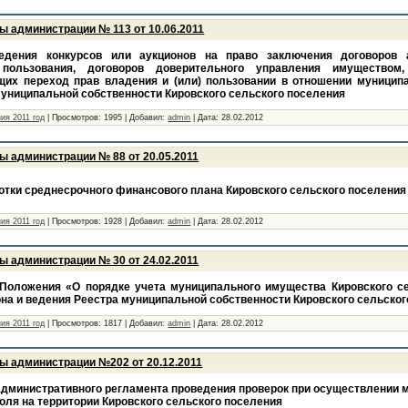
ы администрации № 113 от 10.06.2011
едения конкурсов или аукционов на право заключения договоров 
 пользования, договоров доверительного управления имуществом
их переход прав владения и (или) пользовании в отношении муницип
униципальной собственности Кировского сельского поселения
ия 2011 год
|
Просмотров:
1995
|
Добавил:
admin
|
Дата:
28.02.2012
ы администрации № 88 от 20.05.2011
отки среднесрочного финансового плана Кировского сельского поселения
ия 2011 год
|
Просмотров:
1928
|
Добавил:
admin
|
Дата:
28.02.2012
ы администрации № 30 от 24.02.2011
Положения «О порядке учета муниципального имущества Кировского с
на и ведения Реестра муниципальной собственности Кировского сельско
ия 2011 год
|
Просмотров:
1817
|
Добавил:
admin
|
Дата:
28.02.2012
ы администрации №202 от 20.12.2011
административного регламента проведения проверок при осуществлении 
оля на территории Кировского сельского поселения