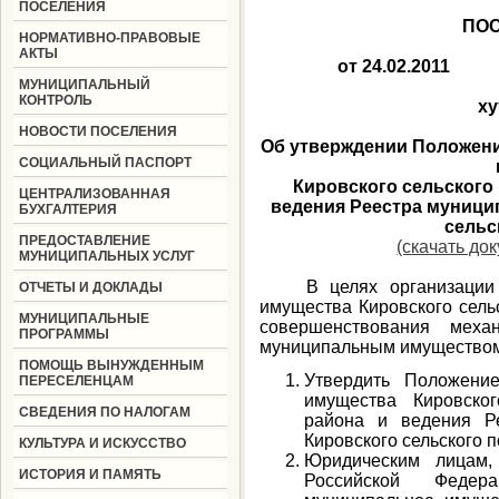
ПОСЕЛЕНИЯ
ПО
НОРМАТИВНО-ПРАВОВЫЕ
АКТЫ
от 24.
МУНИЦИПАЛЬНЫЙ
КОНТРОЛЬ
ху
НОВОСТИ ПОСЕЛЕНИЯ
Об утверждении Положени
СОЦИАЛЬНЫЙ ПАСПОРТ
Кировского сельского
ЦЕНТРАЛИЗОВАННАЯ
ведения Реестра муници
БУХГАЛТЕРИЯ
сельс
ПРЕДОСТАВЛЕНИЕ
(скачать до
МУНИЦИПАЛЬНЫХ УСЛУГ
В целях организации эф
ОТЧЕТЫ И ДОКЛАДЫ
имущества Кировского сель
МУНИЦИПАЛЬНЫЕ
совершенствования меха
ПРОГРАММЫ
муниципальным имуществом, п
ПОМОЩЬ ВЫНУЖДЕННЫМ
Утвердить Положени
ПЕРЕСЕЛЕНЦАМ
имущества Кировског
СВЕДЕНИЯ ПО НАЛОГАМ
района и ведения Ре
Кировского сельского 
КУЛЬТУРА И ИСКУССТВО
Юридическим лицам,
ИСТОРИЯ И ПАМЯТЬ
Российской Федер