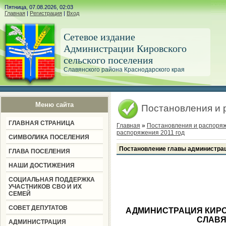
Пятница, 07.08.2026, 02:03
Главная
|
Регистрация
|
Вход
Сетевое издание
Администрации Кировского
сельского поселения
Славянского района Краснодарского края
Меню сайта
Постановления и 
ГЛАВНАЯ СТРАНИЦА
Главная
»
Постановления и распоря
распоряжения 2011 год
СИМВОЛИКА ПОСЕЛЕНИЯ
Постановление главы администраци
ГЛАВА ПОСЕЛЕНИЯ
НАШИ ДОСТИЖЕНИЯ
СОЦИАЛЬНАЯ ПОДДЕРЖКА
УЧАСТНИКОВ СВО И ИХ
СЕМЕЙ
СОВЕТ ДЕПУТАТОВ
АДМИНИСТРАЦИЯ КИРО
СЛАВЯ
АДМИНИСТРАЦИЯ