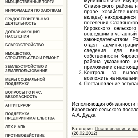
муниципальное имуще
ИМУЩЕСТВЕННЫЕ ТОРГИ
Славянского района н
ИНФОРМАЦИЯ ПО ЗАКУПКАМ
праве хозяйственно
вклады) находящиеся 
ГРАДОСТРОИТЕЛЬНАЯ
поселения Славянског
ДЕЯТЕЛЬНОСТЬ
Кировского сельског
ДОГАЗИФИКАЦИЯ
вошедшим в уставный к
НАСЕЛЕНИЯ
законодательством 
отдел администраци
БЛАГОУСТРОЙСТВО
сведения для вне
ИМУЩЕСТВО,
собственности Кировс
СТРОИТЕЛЬСТВО И РЕМОНТ
района указанного и
ЗЕМЛЕУСТРОЙСТВО И
приложении к настоящ
ЗЕМЛЕПОЛЬЗОВАНИЕ
Контроль за выпол
возложить на начальни
МЕРЫ СОЦИАЛЬНОЙ
Постановление вступает
ПОДДЕРЖКИ
ВОПРОСЫ ГО И ЧС.
БЕЗОПАСНОСТЬ
Исполняющая обязанности 
АНТИТЕРРОР
Кировского с
ПОДДЕРЖКА
А.А. Дудка
ПРЕДПРИНИМАТЕЛЬСТВА
ЛПХ И АПК
Категория
:
Постановления и ра
(28.02.2012)
ПРОТИВОДЕЙСТВИЕ