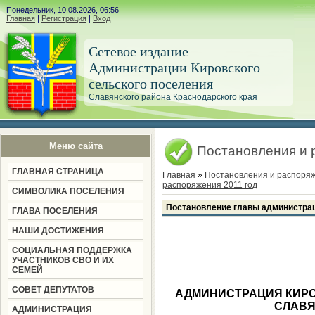
Понедельник, 10.08.2026, 06:56
Главная
|
Регистрация
|
Вход
Сетевое издание
Администрации Кировского
сельского поселения
Славянского района Краснодарского края
Меню сайта
Постановления и 
ГЛАВНАЯ СТРАНИЦА
Главная
»
Постановления и распоря
распоряжения 2011 год
СИМВОЛИКА ПОСЕЛЕНИЯ
Постановление главы администраци
ГЛАВА ПОСЕЛЕНИЯ
НАШИ ДОСТИЖЕНИЯ
СОЦИАЛЬНАЯ ПОДДЕРЖКА
УЧАСТНИКОВ СВО И ИХ
СЕМЕЙ
СОВЕТ ДЕПУТАТОВ
АДМИНИСТРАЦИЯ КИРО
СЛАВЯ
АДМИНИСТРАЦИЯ