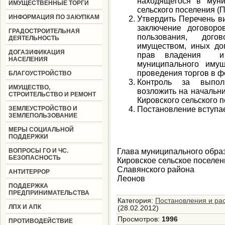
находящегося в муни
ИМУЩЕСТВЕННЫЕ ТОРГИ
сельского поселения (
ИНФОРМАЦИЯ ПО ЗАКУПКАМ
Утвердить Перечень в
заключение договоро
ГРАДОСТРОИТЕЛЬНАЯ
пользования, дого
ДЕЯТЕЛЬНОСТЬ
имуществом, иных до
ДОГАЗИФИКАЦИЯ
прав владения и 
НАСЕЛЕНИЯ
муниципального имущ
проведения торгов в ф
БЛАГОУСТРОЙСТВО
Контроль за выпол
ИМУЩЕСТВО,
возложить на начальн
СТРОИТЕЛЬСТВО И РЕМОНТ
Кировского сельского 
ЗЕМЛЕУСТРОЙСТВО И
Постановление вступает
ЗЕМЛЕПОЛЬЗОВАНИЕ
МЕРЫ СОЦИАЛЬНОЙ
ПОДДЕРЖКИ
ВОПРОСЫ ГО И ЧС.
Глава муниципального обра
БЕЗОПАСНОСТЬ
Кировское сельское поселен
Славянско
АНТИТЕРРОР
Леонов
ПОДДЕРЖКА
ПРЕДПРИНИМАТЕЛЬСТВА
Категория
:
Постановления и ра
ЛПХ И АПК
(28.02.2012)
Просмотров
:
1996
ПРОТИВОДЕЙСТВИЕ