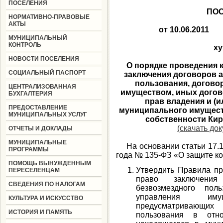
ПОСЕЛЕНИЯ
ПО
НОРМАТИВНО-ПРАВОВЫЕ
АКТЫ
от 10.0
МУНИЦИПАЛЬНЫЙ
КОНТРОЛЬ
ху
НОВОСТИ ПОСЕЛЕНИЯ
О порядке проведения 
СОЦИАЛЬНЫЙ ПАСПОРТ
заключения договоров 
пользования, догово
ЦЕНТРАЛИЗОВАННАЯ
имуществом, иных догов
БУХГАЛТЕРИЯ
прав владения и (
ПРЕДОСТАВЛЕНИЕ
муниципального имущест
МУНИЦИПАЛЬНЫХ УСЛУГ
собственности Кир
(скачать до
ОТЧЕТЫ И ДОКЛАДЫ
МУНИЦИПАЛЬНЫЕ
На основании статьи 17.1 
ПРОГРАММЫ
года № 135-ФЗ «О защите конк
ПОМОЩЬ ВЫНУЖДЕННЫМ
Утвердить Правила пр
ПЕРЕСЕЛЕНЦАМ
право заключения
СВЕДЕНИЯ ПО НАЛОГАМ
безвозмездного поль
управления иму
КУЛЬТУРА И ИСКУССТВО
предусматривающих
ИСТОРИЯ И ПАМЯТЬ
пользования в отно