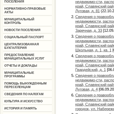
недвижимо-сти, расп
ПОСЕЛЕНИЯ
край, Славянский рай-
НОРМАТИВНО-ПРАВОВЫЕ
Луговая, д. 81
(22.10.
АКТЫ
Сведения о правообла
МУНИЦИПАЛЬНЫЙ
недвижимости, распо
КОНТРОЛЬ
край, Славянский райо
НОВОСТИ ПОСЕЛЕНИЯ
Заречная, д. 33
[12.09
Сведения о правообла
СОЦИАЛЬНЫЙ ПАСПОРТ
недвижимости, распо
ЦЕНТРАЛИЗОВАННАЯ
край, Славянский райо
БУХГАЛТЕРИЯ
Школьная, д. 1, кв. 1
[
ПРЕДОСТАВЛЕНИЕ
Сведения о правообла
МУНИЦИПАЛЬНЫХ УСЛУГ
недвижимости, распо
край, Славянский райо
ОТЧЕТЫ И ДОКЛАДЫ
Гвардейский, д. 1
[06.
МУНИЦИПАЛЬНЫЕ
Сведения о правообла
ПРОГРАММЫ
недвижимо-сти, расп
ПОМОЩЬ ВЫНУЖДЕННЫМ
край, Славянский рай-
ПЕРЕСЕЛЕНЦАМ
Луговая, д. 4
[06.09.20
СВЕДЕНИЯ ПО НАЛОГАМ
Сведения о правообла
недвижимости, распо
КУЛЬТУРА И ИСКУССТВО
край, Славянский рай
ИСТОРИЯ И ПАМЯТЬ
городок, ул. Набережн