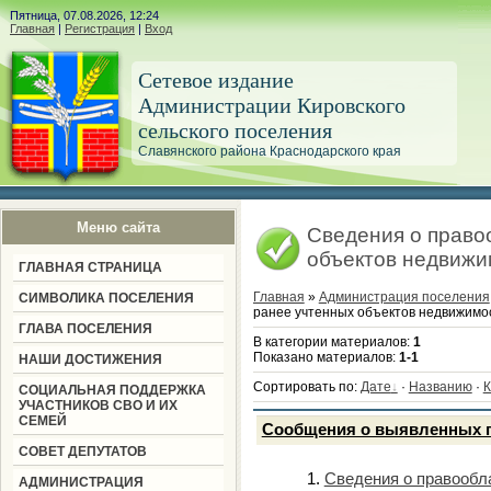
Пятница, 07.08.2026, 12:24
Главная
|
Регистрация
|
Вход
Сетевое издание
Администрации Кировского
сельского поселения
Славянского района Краснодарского края
Меню сайта
Сведения о право
объектов недвижи
ГЛАВНАЯ СТРАНИЦА
Главная
»
Администрация поселения
СИМВОЛИКА ПОСЕЛЕНИЯ
ранее учтенных объектов недвижимо
ГЛАВА ПОСЕЛЕНИЯ
В категории материалов
:
1
Показано материалов
:
1-1
НАШИ ДОСТИЖЕНИЯ
Сортировать по
:
Дате
·
Названию
·
К
СОЦИАЛЬНАЯ ПОДДЕРЖКА
УЧАСТНИКОВ СВО И ИХ
СЕМЕЙ
Сообщения о выявленных 
СОВЕТ ДЕПУТАТОВ
Сведения о правообла
АДМИНИСТРАЦИЯ