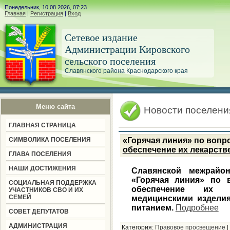
Понедельник, 10.08.2026, 07:23
Главная
|
Регистрация
|
Вход
Сетевое издание
Администрации Кировского
сельского поселения
Славянского района Краснодарского края
Меню сайта
Новости поселени
ГЛАВНАЯ СТРАНИЦА
СИМВОЛИКА ПОСЕЛЕНИЯ
«Горячая линия» по вопр
обеспечение их лекарст
ГЛАВА ПОСЕЛЕНИЯ
НАШИ ДОСТИЖЕНИЯ
Славянской межрайон
«Горячая линия» по 
СОЦИАЛЬНАЯ ПОДДЕРЖКА
обеспечение их л
УЧАСТНИКОВ СВО И ИХ
СЕМЕЙ
медицинскими изделия
питанием.
Подробнее
СОВЕТ ДЕПУТАТОВ
АДМИНИСТРАЦИЯ
Категория:
Правовое просвещение
|