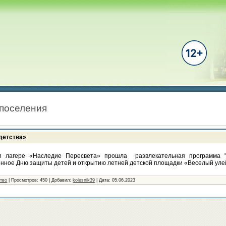
 поселения
 детства»
м лагере «Наследие Пересвета» прошла развлекательная программа "
щенное Дню защиты детей и открытию летней детской площадки «Веселый уле
ство
|
Просмотров:
450
|
Добавил:
kolesnik39
|
Дата:
05.06.2023