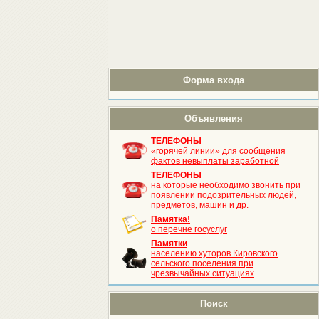
Форма входа
Объявления
ТЕЛЕФОНЫ
«горячей линии» для сообщения
фактов невыплаты заработной
ТЕЛЕФОНЫ
на которые необходимо звонить при
появлении подозрительных людей,
предметов, машин и др.
Памятка!
о перечне госуслуг
Памятки
населению хуторов Кировского
сельского поселения при
чрезвычайных ситуациях
Поиск