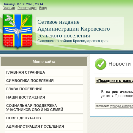
Пятница, 07.08.2026, 20:14
Главная
|
Регистрация
|
Вход
Сетевое издание
Администрации Кировского
сельского поселения
Славянского района Краснодарского края
Меню сайта
Новости
ГЛАВНАЯ СТРАНИЦА
СИМВОЛИКА ПОСЕЛЕНИЯ
«Праздник в стране
ГЛАВА ПОСЕЛЕНИЯ
В патриотическо
детства!", посвя
НАШИ ДОСТИЖЕНИЯ
СОЦИАЛЬНАЯ ПОДДЕРЖКА
Категория:
Культура и искус
УЧАСТНИКОВ СВО И ИХ СЕМЕЙ
СОВЕТ ДЕПУТАТОВ
АДМИНИСТРАЦИЯ ПОСЕЛЕНИЯ