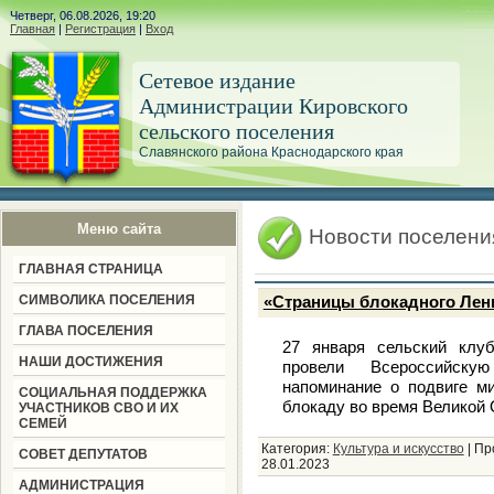
Четверг, 06.08.2026, 19:20
Главная
|
Регистрация
|
Вход
Сетевое издание
Администрации Кировского
сельского поселения
Славянского района Краснодарского края
Меню сайта
Новости поселени
ГЛАВНАЯ СТРАНИЦА
СИМВОЛИКА ПОСЕЛЕНИЯ
«Страницы блокадного Лен
ГЛАВА ПОСЕЛЕНИЯ
27 января сельский клу
НАШИ ДОСТИЖЕНИЯ
провели Всероссийскую
напоминание о подвиге м
СОЦИАЛЬНАЯ ПОДДЕРЖКА
блокаду во время Великой
УЧАСТНИКОВ СВО И ИХ
СЕМЕЙ
Категория:
Культура и искусство
|
Пр
СОВЕТ ДЕПУТАТОВ
28.01.2023
АДМИНИСТРАЦИЯ