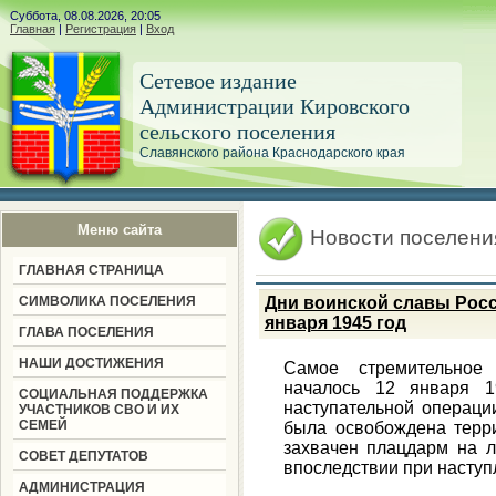
Суббота, 08.08.2026, 20:05
Главная
|
Регистрация
|
Вход
Сетевое издание
Администрации Кировского
сельского поселения
Славянского района Краснодарского края
Меню сайта
Новости поселени
ГЛАВНАЯ СТРАНИЦА
СИМВОЛИКА ПОСЕЛЕНИЯ
Дни воинской славы Росс
января 1945 год
ГЛАВА ПОСЕЛЕНИЯ
НАШИ ДОСТИЖЕНИЯ
Самое стремительное
началось 12 января 1
СОЦИАЛЬНАЯ ПОДДЕРЖКА
наступательной операци
УЧАСТНИКОВ СВО И ИХ
СЕМЕЙ
была освобождена терр
захвачен плацдарм на л
СОВЕТ ДЕПУТАТОВ
впоследствии при наступ
АДМИНИСТРАЦИЯ