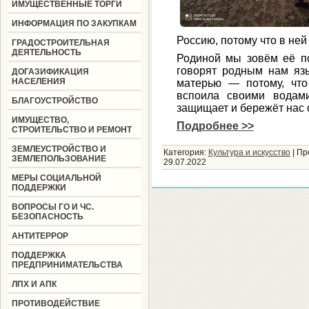
ИМУЩЕСТВЕННЫЕ ТОРГИ
ИНФОРМАЦИЯ ПО ЗАКУПКАМ
Россию, потому что в ней
ГРАДОСТРОИТЕЛЬНАЯ
ДЕЯТЕЛЬНОСТЬ
Родиной мы зовём её по
говорят родным нам язы
ДОГАЗИФИКАЦИЯ
НАСЕЛЕНИЯ
матерью — потому, что
вспоила своими водами
БЛАГОУСТРОЙСТВО
защищает и бережёт нас о
ИМУЩЕСТВО,
Подробнее >>
СТРОИТЕЛЬСТВО И РЕМОНТ
ЗЕМЛЕУСТРОЙСТВО И
Категория:
Культура и искусство
|
Пр
ЗЕМЛЕПОЛЬЗОВАНИЕ
29.07.2022
МЕРЫ СОЦИАЛЬНОЙ
ПОДДЕРЖКИ
ВОПРОСЫ ГО И ЧС.
БЕЗОПАСНОСТЬ
АНТИТЕРРОР
ПОДДЕРЖКА
ПРЕДПРИНИМАТЕЛЬСТВА
ЛПХ И АПК
ПРОТИВОДЕЙСТВИЕ