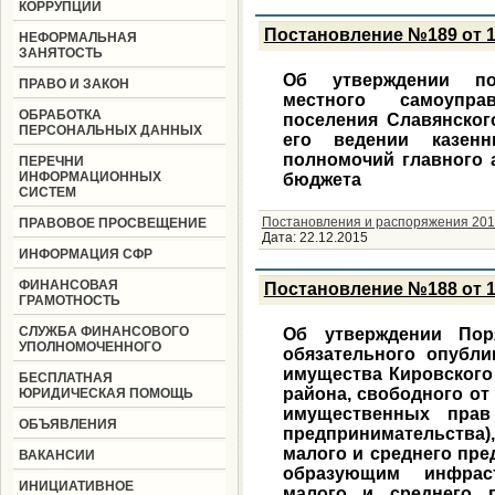
КОРРУПЦИИ
Постановление №189 от 1
НЕФОРМАЛЬНАЯ
ЗАНЯТОСТЬ
Об утверждении по
ПРАВО И ЗАКОН
местного самоупра
ОБРАБОТКА
поселения Славянског
ПЕРСОНАЛЬНЫХ ДАННЫХ
его ведении казен
полномочий главного 
ПЕРЕЧНИ
ИНФОРМАЦИОННЫХ
бюджета
СИСТЕМ
Постановления и распоряжения 201
ПРАВОВОЕ ПРОСВЕЩЕНИЕ
Дата:
22.12.2015
ИНФОРМАЦИЯ СФР
ФИНАНСОВАЯ
Постановление №188 от 1
ГРАМОТНОСТЬ
СЛУЖБА ФИНАНСОВОГО
Об утверждении Пор
УПОЛНОМОЧЕННОГО
обязательного опубли
имущества Кировского
БЕСПЛАТНАЯ
района, свободного от
ЮРИДИЧЕСКАЯ ПОМОЩЬ
имущественных прав
ОБЪЯВЛЕНИЯ
предпринимательства
малого и среднего пре
ВАКАНСИИ
образующим инфраст
ИНИЦИАТИВНОЕ
малого и среднего п