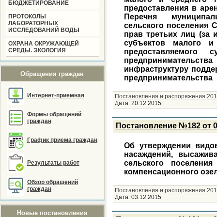
БЮДЖЕТИРОВАНИЕ
предоставления в аре
Перечня муниципал
ПРОТОКОЛЫ
ЛАБОРАТОРНЫХ
сельского поселения С
ИССЛЕДОВАНИЙ ВОДЫ
прав третьих лиц (за
субъектов малого и 
ОХРАНА ОКРУЖАЮЩЕЙ
СРЕДЫ. ЭКОЛОГИЯ
предоставляемого 
предпринимательств
инфраструктуру подде
Обращения граждан
предпринимательства
Интернет-приемная
Постановления и распоряжения 201
Дата:
20.12.2015
Формы обращений
граждан
Постановление №182 от 0
График приема граждан
Об утверждении видов
насаждений, высажив
сельского поселения
Результаты работ
компенсационного озе
Обзор обращений
граждан
Постановления и распоряжения 201
Дата:
03.12.2015
Новые постановления