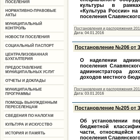
ПОСЕЛЕНИЯ
культуры в рамках
«Культура России» на
НОРМАТИВНО-ПРАВОВЫЕ
АКТЫ
поселения Славянского
МУНИЦИПАЛЬНЫЙ
КОНТРОЛЬ
Постановления и распоряжения 201
Дата:
04.01.2016
НОВОСТИ ПОСЕЛЕНИЯ
СОЦИАЛЬНЫЙ ПАСПОРТ
Постановление №206 от 3
ЦЕНТРАЛИЗОВАННАЯ
БУХГАЛТЕРИЯ
О наделении админи
поселения Славянско
ПРЕДОСТАВЛЕНИЕ
администратора дох
МУНИЦИПАЛЬНЫХ УСЛУГ
доходов местного бюд
ОТЧЕТЫ И ДОКЛАДЫ
Постановления и распоряжения 201
МУНИЦИПАЛЬНЫЕ
Дата:
03.01.2016
ПРОГРАММЫ
ПОМОЩЬ ВЫНУЖДЕННЫМ
ПЕРЕСЕЛЕНЦАМ
Постановление №205 от 3
СВЕДЕНИЯ ПО НАЛОГАМ
Об установлении по
КУЛЬТУРА И ИСКУССТВО
бюджетной классифи
части, относящейся 
ИСТОРИЯ И ПАМЯТЬ
поселения Славянского