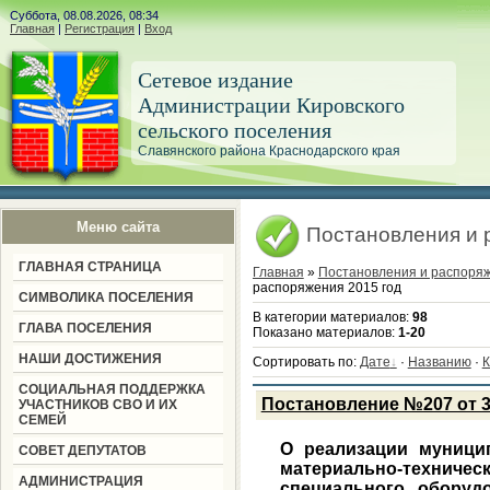
Суббота, 08.08.2026, 08:34
Главная
|
Регистрация
|
Вход
Сетевое издание
Администрации Кировского
сельского поселения
Славянского района Краснодарского края
Меню сайта
Постановления и 
ГЛАВНАЯ СТРАНИЦА
Главная
»
Постановления и распоря
распоряжения 2015 год
СИМВОЛИКА ПОСЕЛЕНИЯ
В категории материалов
:
98
ГЛАВА ПОСЕЛЕНИЯ
Показано материалов
:
1-20
НАШИ ДОСТИЖЕНИЯ
Сортировать по
:
Дате
·
Названию
·
К
СОЦИАЛЬНАЯ ПОДДЕРЖКА
Постановление №207 от 3
УЧАСТНИКОВ СВО И ИХ
СЕМЕЙ
О реализации муници
СОВЕТ ДЕПУТАТОВ
материально-техн
АДМИНИСТРАЦИЯ
специального оборуд