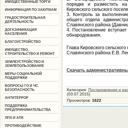
ИМУЩЕСТВЕННЫЕ ТОРГИ
порядке и разместить на
Кировского сельского посел
ИНФОРМАЦИЯ ПО ЗАКУПКАМ
3. Контроль за выполнени
ГРАДОСТРОИТЕЛЬНАЯ
общего отдела администра
ДЕЯТЕЛЬНОСТЬ
Славянского района (Давниц
4. Постановление вступает
ДОГАЗИФИКАЦИЯ
НАСЕЛЕНИЯ
обнародования.
БЛАГОУСТРОЙСТВО
Глава Кировского сельского
ИМУЩЕСТВО,
Славянского района Е.В. Ле
СТРОИТЕЛЬСТВО И РЕМОНТ
ЗЕМЛЕУСТРОЙСТВО И
ЗЕМЛЕПОЛЬЗОВАНИЕ
Скачать административны
МЕРЫ СОЦИАЛЬНОЙ
ПОДДЕРЖКИ
ВОПРОСЫ ГО И ЧС.
БЕЗОПАСНОСТЬ
Категория
:
Постановления и ра
(03.07.2015)
АНТИТЕРРОР
Просмотров
:
1622
ПОДДЕРЖКА
ПРЕДПРИНИМАТЕЛЬСТВА
ЛПХ И АПК
ПРОТИВОДЕЙСТВИЕ