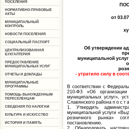
ПОСЕЛЕНИЯ
ПО
НОРМАТИВНО-ПРАВОВЫЕ
АКТЫ
от 03
МУНИЦИПАЛЬНЫЙ
КОНТРОЛЬ
ху
НОВОСТИ ПОСЕЛЕНИЯ
СОЦИАЛЬНЫЙ ПАСПОРТ
Об утверждении а
ЦЕНТРАЛИЗОВАННАЯ
пр
БУХГАЛТЕРИЯ
муниципальной услуг
ПРЕДОСТАВЛЕНИЕ
о
МУНИЦИПАЛЬНЫХ УСЛУГ
розн
- утратило силу в соо
ОТЧЕТЫ И ДОКЛАДЫ
МУНИЦИПАЛЬНЫЕ
В соответствии с Федерал
ПРОГРАММЫ
210-ФЗ «Об организации 
ПОМОЩЬ ВЫНУЖДЕННЫМ
муниципальных услуг», уст
ПЕРЕСЕЛЕНЦАМ
Славянского района п о с т а 
СВЕДЕНИЯ ПО НАЛОГАМ
1. Утвердить администр
муниципальной услуги «Выд
КУЛЬТУРА И ИСКУССТВО
розничного рынка» со
постановлению.
ИСТОРИЯ И ПАМЯТЬ
2. Обнародовать настоящ