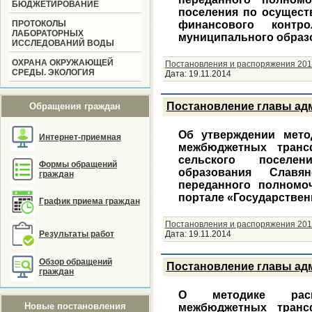
БЮДЖЕТИРОВАНИЕ
поселения по осущест
ПРОТОКОЛЫ
финансового контро
ЛАБОРАТОРНЫХ
муниципального образ
ИССЛЕДОВАНИЙ ВОДЫ
ОХРАНА ОКРУЖАЮЩЕЙ
Постановления и распоряжения 201
СРЕДЫ. ЭКОЛОГИЯ
Дата:
19.11.2014
Постановление главы адм
Обращения граждан
Об утверждении мето
Интернет-приемная
межбюджетных транс
сельского поселе
Формы обращений
образования Славя
граждан
переданного полномо
портале «Государстве
График приема граждан
Постановления и распоряжения 201
Результаты работ
Дата:
19.11.2014
Обзор обращений
Постановление главы адм
граждан
О методике рас
Новые постановления
межбюджетных транс