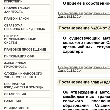
КОРРУПЦИИ
О приеме в собственн
НЕФОРМАЛЬНАЯ
ЗАНЯТОСТЬ
Постановления и распоряжения 201
Дата:
18.12.2014
ПРАВО И ЗАКОН
ОБРАБОТКА
Постановление №204 от 2
ПЕРСОНАЛЬНЫХ ДАННЫХ
ПЕРЕЧНИ
О существующих мат
ИНФОРМАЦИОННЫХ
сельского поселения С
СИСТЕМ
чрезвычайных ситуа
ПРАВОВОЕ ПРОСВЕЩЕНИЕ
характера
ИНФОРМАЦИЯ СФР
ФИНАНСОВАЯ
ГРАМОТНОСТЬ
Постановления и распоряжения 201
Дата:
01.12.2014
СЛУЖБА ФИНАНСОВОГО
УПОЛНОМОЧЕННОГО
Постановление главы адм
БЕСПЛАТНАЯ
ЮРИДИЧЕСКАЯ ПОМОЩЬ
Об утверждении мето
ОБЪЯВЛЕНИЯ
межбюджетных транс
сельского поселе
ВАКАНСИИ
образования Славя
ИНИЦИАТИВНОЕ
переданного полномо