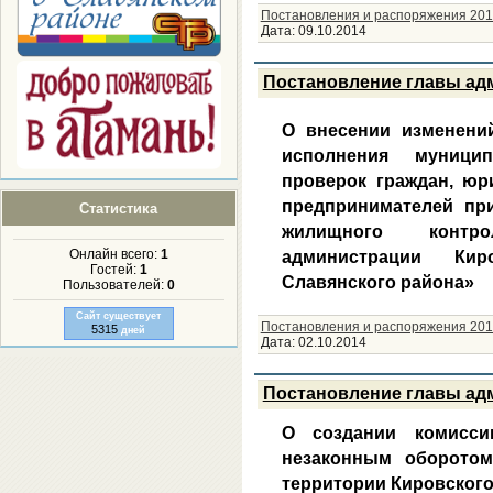
Постановления и распоряжения 201
Дата:
09.10.2014
Постановление главы адм
О внесении изменени
исполнения муници
проверок граждан, юр
предпринимателей пр
Статистика
жилищного контр
Онлайн всего:
1
администрации Кир
Гостей:
1
Славянского района»
Пользователей:
0
Сайт существует
Постановления и распоряжения 201
5315
дней
Дата:
02.10.2014
Постановление главы адм
О создании комисси
незаконным оборотом
территории Кировского