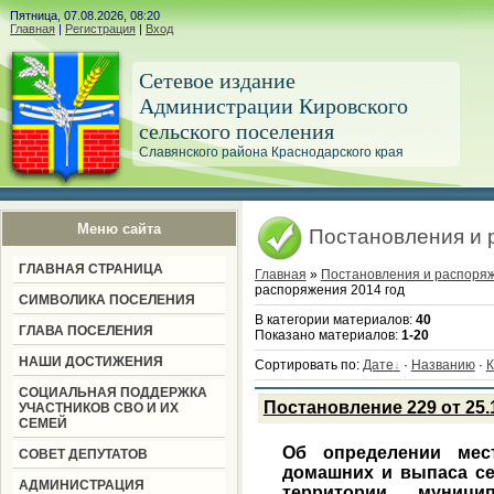
Пятница, 07.08.2026, 08:20
Главная
|
Регистрация
|
Вход
Сетевое издание
Администрации Кировского
сельского поселения
Славянского района Краснодарского края
Меню сайта
Постановления и 
ГЛАВНАЯ СТРАНИЦА
Главная
»
Постановления и распоря
распоряжения 2014 год
СИМВОЛИКА ПОСЕЛЕНИЯ
В категории материалов
:
40
ГЛАВА ПОСЕЛЕНИЯ
Показано материалов
:
1-20
НАШИ ДОСТИЖЕНИЯ
Сортировать по
:
Дате
·
Названию
·
К
СОЦИАЛЬНАЯ ПОДДЕРЖКА
Постановление 229 от 25.
УЧАСТНИКОВ СВО И ИХ
СЕМЕЙ
Об определении мес
СОВЕТ ДЕПУТАТОВ
домашних и выпаса се
АДМИНИСТРАЦИЯ
территории муницип