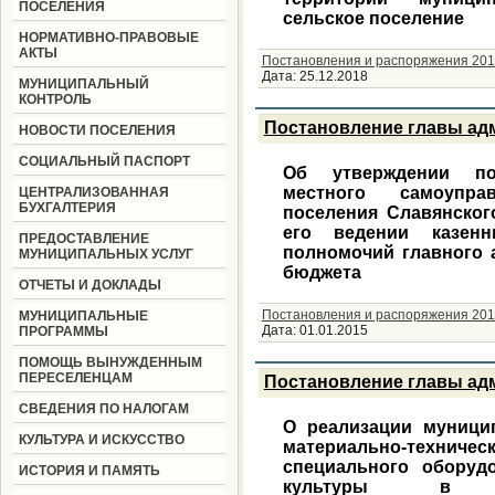
ПОСЕЛЕНИЯ
сельское поселение
НОРМАТИВНО-ПРАВОВЫЕ
АКТЫ
Постановления и распоряжения 201
Дата:
25.12.2018
МУНИЦИПАЛЬНЫЙ
КОНТРОЛЬ
Постановление главы адм
НОВОСТИ ПОСЕЛЕНИЯ
СОЦИАЛЬНЫЙ ПАСПОРТ
Об утверждении по
местного самоупра
ЦЕНТРАЛИЗОВАННАЯ
БУХГАЛТЕРИЯ
поселения Славянског
его ведении казен
ПРЕДОСТАВЛЕНИЕ
полномочий главного 
МУНИЦИПАЛЬНЫХ УСЛУГ
бюджета
ОТЧЕТЫ И ДОКЛАДЫ
Постановления и распоряжения 201
МУНИЦИПАЛЬНЫЕ
Дата:
01.01.2015
ПРОГРАММЫ
ПОМОЩЬ ВЫНУЖДЕННЫМ
ПЕРЕСЕЛЕНЦАМ
Постановление главы адм
СВЕДЕНИЯ ПО НАЛОГАМ
О реализации муници
КУЛЬТУРА И ИСКУССТВО
материально-техн
специального оборуд
ИСТОРИЯ И ПАМЯТЬ
культуры в ра