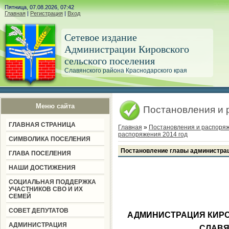
Пятница, 07.08.2026, 07:42
Главная
|
Регистрация
|
Вход
Сетевое издание
Администрации Кировского
сельского поселения
Славянского района Краснодарского края
Меню сайта
Постановления и 
ГЛАВНАЯ СТРАНИЦА
Главная
»
Постановления и распоря
распоряжения 2014 год
СИМВОЛИКА ПОСЕЛЕНИЯ
Постановление главы администрац
ГЛАВА ПОСЕЛЕНИЯ
НАШИ ДОСТИЖЕНИЯ
СОЦИАЛЬНАЯ ПОДДЕРЖКА
УЧАСТНИКОВ СВО И ИХ
СЕМЕЙ
СОВЕТ ДЕПУТАТОВ
АДМИНИСТРАЦИЯ КИРО
АДМИНИСТРАЦИЯ
СЛАВЯ