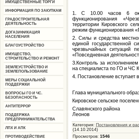
ИМУЩЕСТВЕННЫЕ ТОРГИ
ИНФОРМАЦИЯ ПО ЗАКУПКАМ
1. С 10.00 часов 6 ок
функционирования «Чре
ГРАДОСТРОИТЕЛЬНАЯ
ДЕЯТЕЛЬНОСТЬ
территории Кировского сел
режим функционирования «П
ДОГАЗИФИКАЦИЯ
НАСЕЛЕНИЯ
2. Силы и средства местно
единой государственной с
БЛАГОУСТРОЙСТВО
чрезвычайных ситуаций п
ИМУЩЕСТВО,
«Повседневная деятельност
СТРОИТЕЛЬСТВО И РЕМОНТ
3.Контроль за исполнением
ЗЕМЛЕУСТРОЙСТВО И
на специалиста по ГО и ЧС К
ЗЕМЛЕПОЛЬЗОВАНИЕ
4. Постановление вступает в
МЕРЫ СОЦИАЛЬНОЙ
ПОДДЕРЖКИ
Глава муниципального обра
ВОПРОСЫ ГО И ЧС.
БЕЗОПАСНОСТЬ
Кировское сельское поселен
АНТИТЕРРОР
Славянско
Леонов
ПОДДЕРЖКА
ПРЕДПРИНИМАТЕЛЬСТВА
Категория
:
Постановления и ра
ЛПХ И АПК
(14.10.2014)
Просмотров
:
1546
ПРОТИВОДЕЙСТВИЕ