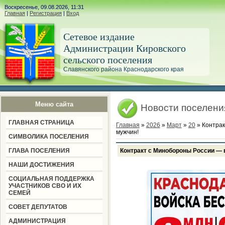
Воскресенье, 09.08.2026, 11:31
Главная
|
Регистрация
|
Вход
Сетевое издание
Администрации Кировского
сельского поселения
Славянского района Краснодарского края
Меню сайта
Новости поселени
ГЛАВНАЯ СТРАНИЦА
Главная
»
2026
»
Март
»
20
» Контрак
мужчин!
СИМВОЛИКА ПОСЕЛЕНИЯ
ГЛАВА ПОСЕЛЕНИЯ
Контракт с Минобороны России —
НАШИ ДОСТИЖЕНИЯ
СОЦИАЛЬНАЯ ПОДДЕРЖКА
УЧАСТНИКОВ СВО И ИХ
СЕМЕЙ
СОВЕТ ДЕПУТАТОВ
АДМИНИСТРАЦИЯ