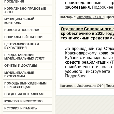
ПОСЕЛЕНИЯ
производственные 
заболевания.
Подробнее
НОРМАТИВНО-ПРАВОВЫЕ
АКТЫ
Категория:
Информация СФР
|
Прос
МУНИЦИПАЛЬНЫЙ
КОНТРОЛЬ
Отделение Социального 
НОВОСТИ ПОСЕЛЕНИЯ
кр обеспечило в 2025 год
СОЦИАЛЬНЫЙ ПАСПОРТ
техническими средствам
ЦЕНТРАЛИЗОВАННАЯ
БУХГАЛТЕРИЯ
За прошедший год Отде
Краснодарскому краю о
ПРЕДОСТАВЛЕНИЕ
Кубани с инвалидностью
МУНИЦИПАЛЬНЫХ УСЛУГ
средств реабилитации (
ОТЧЕТЫ И ДОКЛАДЫ
приобретены с использо
удобного инструмента
МУНИЦИПАЛЬНЫЕ
Подробнее
ПРОГРАММЫ
ПОМОЩЬ ВЫНУЖДЕННЫМ
Категория:
Информация СФР
|
Прос
ПЕРЕСЕЛЕНЦАМ
СВЕДЕНИЯ ПО НАЛОГАМ
КУЛЬТУРА И ИСКУССТВО
ИСТОРИЯ И ПАМЯТЬ