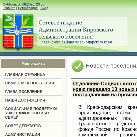
Суббота, 08.08.2026, 23:56
Главная
|
Регистрация
|
Вход
Сетевое издание
Администрации Кировского
сельского поселения
Славянского района Краснодарского края
Меню сайта
Новости поселени
ГЛАВНАЯ СТРАНИЦА
СИМВОЛИКА ПОСЕЛЕНИЯ
Отделение Социального 
краю передало 13 новых 
ГЛАВА ПОСЕЛЕНИЯ
пострадавшим на произв
НАШИ ДОСТИЖЕНИЯ
В Краснодарском кра
СОЦИАЛЬНАЯ ПОДДЕРЖКА
производстве, стали 
УЧАСТНИКОВ СВО И ИХ
СЕМЕЙ
адаптированных под 
Транспортные средства
СОВЕТ ДЕПУТАТОВ
фонда России по Красн
комплексной реаби
АДМИНИСТРАЦИЯ