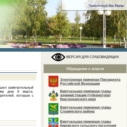
Приветствую Вас
Гость
!
ВЕРСИЯ ДЛЯ СЛАБОВИДЯЩИХ
Обращение к власти
Электронная приемная Президента
Российской Федерации
ошел замечательный
Виртуальная приёмная главы
ому дню 8 марта.
администрации (губернатора)
рителей, которые с
Краснодарского края
Виртуальная приемная главы
Славянского района
Виртуальная приемная главы
Кировского сельского поселения