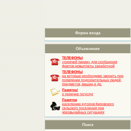
Форма входа
Объявления
ТЕЛЕФОНЫ
«горячей линии» для сообщения
фактов невыплаты заработной
ТЕЛЕФОНЫ
на которые необходимо звонить при
появлении подозрительных людей,
предметов, машин и др.
Памятка!
о перечне госуслуг
Памятки
населению хуторов Кировского
сельского поселения при
чрезвычайных ситуациях
Поиск