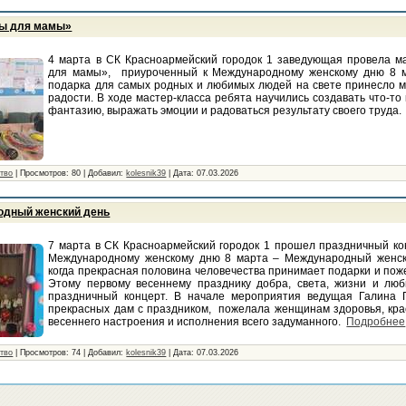
ты для мамы»
4 марта в СК Красноармейский городок 1 заведующая провела ма
для мамы», приуроченный к Международному женскому дню 8 м
подарка для самых родных и любимых людей на свете принесло м
радости. В ходе мастер-класса ребята научились создавать что-то
фантазию, выражать эмоции и радоваться результату своего труда
ство
|
Просмотров:
80
|
Добавил:
kolesnik39
|
Дата:
07.03.2026
одный женский день
7 марта в СК Красноармейский городок 1 прошел праздничный ко
Международному женскому дню 8 марта – Международный женски
когда прекрасная половина человечества принимает подарки и поже
Этому первому весеннему празднику добра, света, жизни и лю
праздничный концерт. В начале мероприятия ведущая Галина 
прекрасных дам с праздником, пожелала женщинам здоровья, кра
весеннего настроения и исполнения всего задуманного.
Подробнее
ство
|
Просмотров:
74
|
Добавил:
kolesnik39
|
Дата:
07.03.2026