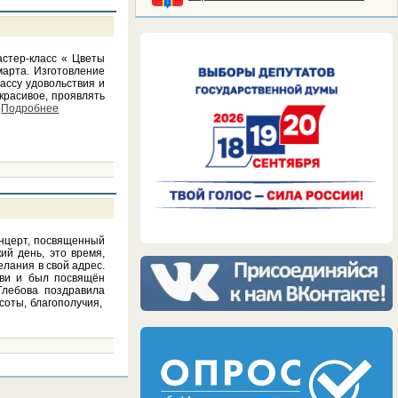
стер-класс « Цветы
арта. Изготовление
ассу удовольствия и
 красивое, проявлять
.
Подробнее
нцерт, посвященный
й день, это время,
лания в свой адрес.
бви и был посвящён
Глебова поздравила
соты, благополучия,