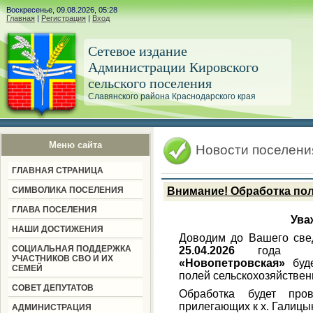
Воскресенье, 09.08.2026, 05:28
Главная
|
Регистрация
|
Вход
Сетевое издание
Администрации Кировского
сельского поселения
Славянского района Краснодарского края
Меню сайта
Новости поселени
ГЛАВНАЯ СТРАНИЦА
СИМВОЛИКА ПОСЕЛЕНИЯ
Внимание! Обработка по
ГЛАВА ПОСЕЛЕНИЯ
Ува
НАШИ ДОСТИЖЕНИЯ
Доводим до Вашего све
СОЦИАЛЬНАЯ ПОДДЕРЖКА
25.04.2026
год
УЧАСТНИКОВ СВО И ИХ
«Новопетровская»
буд
СЕМЕЙ
полей сельскохозяйствен
СОВЕТ ДЕПУТАТОВ
Обработка будет пр
прилегающих к х. Галицын
АДМИНИСТРАЦИЯ