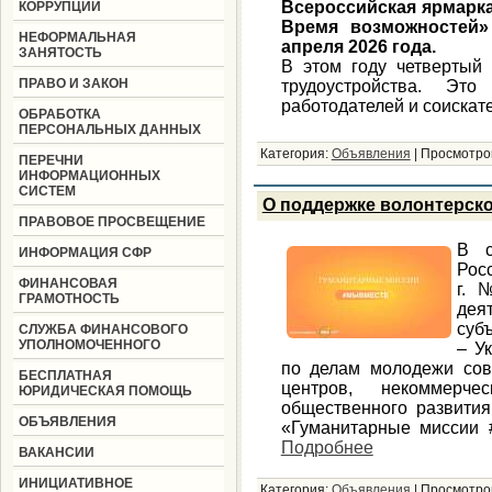
Всероссийская ярмарка
КОРРУПЦИИ
Время возможностей» 
НЕФОРМАЛЬНАЯ
апреля 2026 года.
ЗАНЯТОСТЬ
В этом году четвертый 
ПРАВО И ЗАКОН
трудоустройства. Эт
работодателей и соискат
ОБРАБОТКА
ПЕРСОНАЛЬНЫХ ДАННЫХ
Категория:
Объявления
|
Просмотро
ПЕРЕЧНИ
ИНФОРМАЦИОННЫХ
СИСТЕМ
О поддержке волонтерск
ПРАВОВОЕ ПРОСВЕЩЕНИЕ
В с
ИНФОРМАЦИЯ СФР
Рос
ФИНАНСОВАЯ
г. 
ГРАМОТНОСТЬ
дея
суб
СЛУЖБА ФИНАНСОВОГО
УПОЛНОМОЧЕННОГО
– У
по делам молодежи сов
БЕСПЛАТНАЯ
центров, некоммерче
ЮРИДИЧЕСКАЯ ПОМОЩЬ
общественного развития
ОБЪЯВЛЕНИЯ
«Гуманитарные миссии
Подробнее
ВАКАНСИИ
ИНИЦИАТИВНОЕ
Категория:
Объявления
|
Просмотро