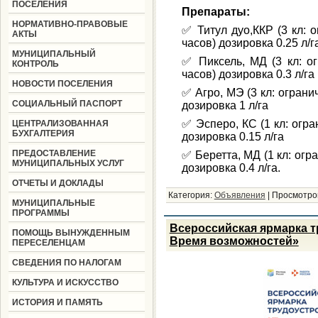
ПОСЕЛЕНИЯ
Препараты:
НОРМАТИВНО-ПРАВОВЫЕ
✅ Титул дуо,ККР (3 кл: 
АКТЫ
часов) дозировка 0.25 л/г
МУНИЦИПАЛЬНЫЙ
✅ Пиксель, МД (3 кл: о
КОНТРОЛЬ
часов) дозировка 0.3 л/га
НОВОСТИ ПОСЕЛЕНИЯ
✅ Агро, МЭ (3 кл: ограни
СОЦИАЛЬНЫЙ ПАСПОРТ
дозировка 1 л/га
✅ Эсперо, КС (1 кл: огра
ЦЕНТРАЛИЗОВАННАЯ
БУХГАЛТЕРИЯ
дозировка 0.15 л/га
ПРЕДОСТАВЛЕНИЕ
✅ Беретта, МД (1 кл: огр
МУНИЦИПАЛЬНЫХ УСЛУГ
дозировка 0.4 л/га.
ОТЧЕТЫ И ДОКЛАДЫ
Категория:
Объявления
|
Просмотро
МУНИЦИПАЛЬНЫЕ
ПРОГРАММЫ
Всероссийская ярмарка т
ПОМОЩЬ ВЫНУЖДЕННЫМ
Время возможностей»
ПЕРЕСЕЛЕНЦАМ
СВЕДЕНИЯ ПО НАЛОГАМ
КУЛЬТУРА И ИСКУССТВО
ИСТОРИЯ И ПАМЯТЬ