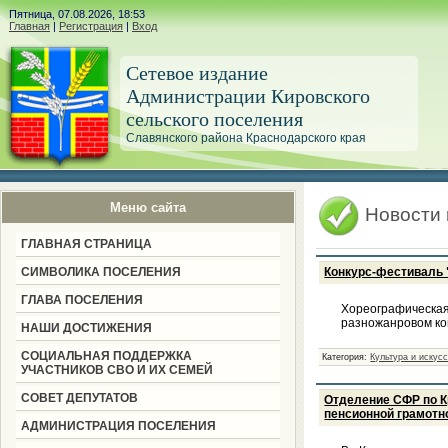
Пятница, 07.08.2026, 18:53
Главная
|
Регистрация
|
Вход
Сетевое издание
Администрации Кировского
сельского поселения
Славянского района Краснодарского края
Меню сайта
Новости
ГЛАВНАЯ СТРАНИЦА
СИМВОЛИКА ПОСЕЛЕНИЯ
Конкурс-фестиваль 
ГЛАВА ПОСЕЛЕНИЯ
Хореографическа
разножанровом кон
НАШИ ДОСТИЖЕНИЯ
СОЦИАЛЬНАЯ ПОДДЕРЖКА
Категория:
Культура и искус
УЧАСТНИКОВ СВО И ИХ СЕМЕЙ
СОВЕТ ДЕПУТАТОВ
Отделение СФР по 
пенсионной грамотн
АДМИНИСТРАЦИЯ ПОСЕЛЕНИЯ