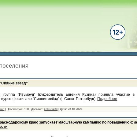
 поселения
"Сияние звёзд"
я группа "Изумруд" (руководитель Евгения Кузина) приняла участие в
курсе-фестивале "Сияние звёзд" (г. Санкт-Петербург).
Подробнее
ство
|
Просмотров:
100
|
Добавил:
kolesnik39
|
Дата:
23.10.2025
Краснодарскому краю запускает масштабную кампанию по повышению фи
ости