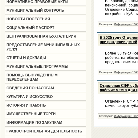
В Краснодарско
НОРМАТИВНО-ПРАВОВЫЕ АКТЫ
пенсионной, соци
Отделение Социал
МУНИЦИПАЛЬНЫЙ КОНТРОЛЬ
все районы Кубан
НОВОСТИ ПОСЕЛЕНИЯ
Категория:
Информация СФР
СОЦИАЛЬНЫЙ ПАСПОРТ
ЦЕНТРАЛИЗОВАННАЯ БУХГАЛТЕРИЯ
В 2025 году Отделе
при рождении детей
ПРЕДОСТАВЛЕНИЕ МУНИЦИПАЛЬНЫХ
УСЛУГ
Более 38 тысяч с
ребенка на общую
ОТЧЕТЫ И ДОКЛАДЫ
предоставляется 
МУНИЦИПАЛЬНЫЕ ПРОГРАММЫ
Категория:
Информация СФР
ПОМОЩЬ ВЫНУЖДЕННЫМ
ПЕРЕСЕЛЕНЦАМ
Отделение СФР субс
СВЕДЕНИЯ ПО НАЛОГАМ
рабочие места для 
КУЛЬТУРА И ИСКУССТВО
Отделение СФР п
ИСТОРИЯ И ПАМЯТЬ
компенсирует куб
ИМУЩЕСТВЕННЫЕ ТОРГИ
Категория:
Информация СФР
ИНФОРМАЦИЯ ПО ЗАКУПКАМ
ГРАДОСТРОИТЕЛЬНАЯ ДЕЯТЕЛЬНОСТЬ