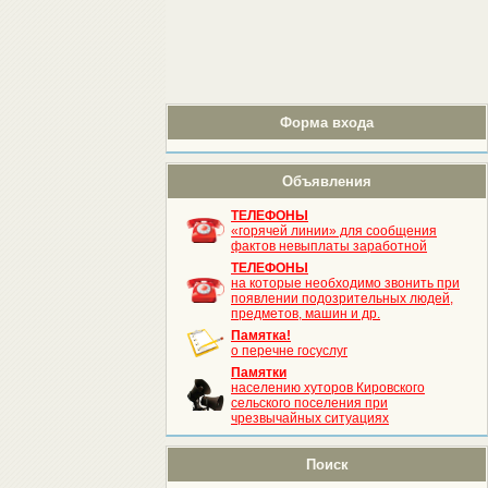
Форма входа
Объявления
ТЕЛЕФОНЫ
«горячей линии» для сообщения
фактов невыплаты заработной
ТЕЛЕФОНЫ
на которые необходимо звонить при
появлении подозрительных людей,
предметов, машин и др.
Памятка!
о перечне госуслуг
Памятки
населению хуторов Кировского
сельского поселения при
чрезвычайных ситуациях
Поиск