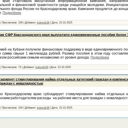
м крае стартовала масштабная информационная кампания, направле
альной и финансовой грамотности среди учащейся молодежи. Инициатором
ьного фонда России по Краснодарскому краю. Кампания продлится до конца 
и.
Подробнее
|
Просмотров:
109
|
Добавил:
kolesnik39
|
Дата:
23.10.2025
ние СФР Краснодарского края выплатило единовременные пособия более 
емей на Кубани получили финансовую поддержку в виде единовременного п
 сумму свыше 1 миллиарда рублей. Размер пособия в этом году составляе
всем российским семьям независимо от уровня дохода.
Подробнее
|
Просмотров:
73
|
Добавил:
kolesnik39
|
Дата:
23.10.2025
идирует стимулирования найма отдельных категорий граждан и компенс
граждан с инвалидностью
о Краснодарскому краю субсидирует стимулирования найма отдельных к
анским работодателям расходы на рабочие места для граждан с инвалиднос
|
Просмотров:
104
|
Добавил:
kolesnik39
|
Дата:
23.10.2025