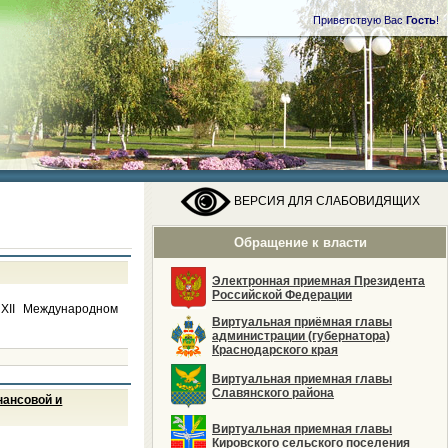
Приветствую Вас
Гость
!
ВЕРСИЯ ДЛЯ СЛАБОВИДЯЩИХ
Обращение к власти
Электронная приемная Президента
Российской Федерации
 XII Международном
Виртуальная приёмная главы
администрации (губернатора)
Краснодарского края
Виртуальная приемная главы
Славянского района
нансовой и
Виртуальная приемная главы
Кировского сельского поселения