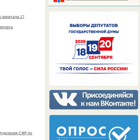
о капитала 17
арплата
 Отделения СФР по