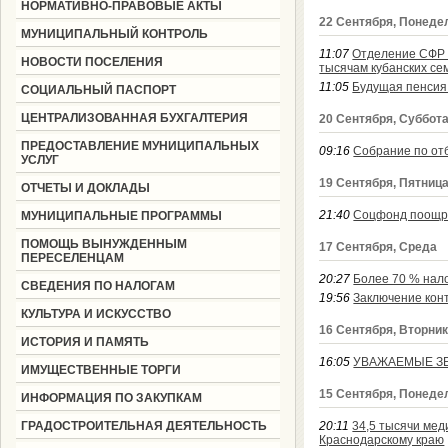
НОРМАТИВНО-ПРАВОВЫЕ АКТЫ
22 Сентября, Понеде
МУНИЦИПАЛЬНЫЙ КОНТРОЛЬ
11:07
Отделение СФР 
НОВОСТИ ПОСЕЛЕНИЯ
тысячам кубанских се
11:05
Будущая пенсия 
СОЦИАЛЬНЫЙ ПАСПОРТ
ЦЕНТРАЛИЗОВАННАЯ БУХГАЛТЕРИЯ
20 Сентября, Суббот
ПРЕДОСТАВЛЕНИЕ МУНИЦИПАЛЬНЫХ
09:16
Собрание по от
УСЛУГ
19 Сентября, Пятниц
ОТЧЕТЫ И ДОКЛАДЫ
21:40
Соцфонд поощря
МУНИЦИПАЛЬНЫЕ ПРОГРАММЫ
ПОМОЩЬ ВЫНУЖДЕННЫМ
17 Сентября, Среда
ПЕРЕСЕЛЕНЦАМ
20:27
Более 70 % нал
СВЕДЕНИЯ ПО НАЛОГАМ
19:56
Заключение кон
КУЛЬТУРА И ИСКУССТВО
16 Сентября, Вторни
ИСТОРИЯ И ПАМЯТЬ
16:05
УВАЖАЕМЫЕ ЗЕ
ИМУЩЕСТВЕННЫЕ ТОРГИ
15 Сентября, Понеде
ИНФОРМАЦИЯ ПО ЗАКУПКАМ
ГРАДОСТРОИТЕЛЬНАЯ ДЕЯТЕЛЬНОСТЬ
20:11
34,5 тысячи ме
Краснодарскому краю