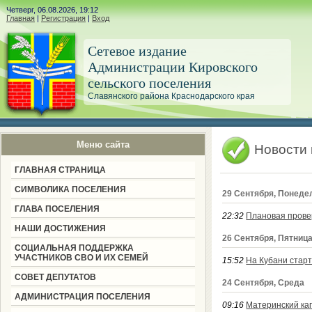
Четверг, 06.08.2026, 19:12
Главная
|
Регистрация
|
Вход
Сетевое издание
Администрации Кировского
сельского поселения
Славянского района Краснодарского края
Меню сайта
Новости
ГЛАВНАЯ СТРАНИЦА
СИМВОЛИКА ПОСЕЛЕНИЯ
29 Сентября, Понеде
ГЛАВА ПОСЕЛЕНИЯ
22:32
Плановая прове
НАШИ ДОСТИЖЕНИЯ
26 Сентября, Пятниц
СОЦИАЛЬНАЯ ПОДДЕРЖКА
УЧАСТНИКОВ СВО И ИХ СЕМЕЙ
15:52
На Кубани стар
СОВЕТ ДЕПУТАТОВ
24 Сентября, Среда
АДМИНИСТРАЦИЯ ПОСЕЛЕНИЯ
09:16
Материнский кап