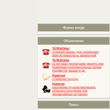
Форма входа
Объявления
ТЕЛЕФОНЫ
«горячей линии» для сообщения
фактов невыплаты заработной
ТЕЛЕФОНЫ
на которые необходимо звонить при
появлении подозрительных людей,
предметов, машин и др.
Памятка!
о перечне госуслуг
Памятки
населению хуторов Кировского
сельского поселения при
чрезвычайных ситуациях
Поиск