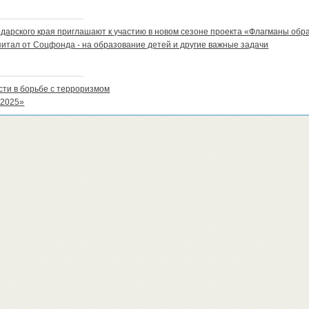
дарского края приглашают к участию в новом сезоне проекта «Флагманы обр
итал от Соцфонда - на образование детей и другие важные задачи
сти в борьбе с терроризмом
 2025»