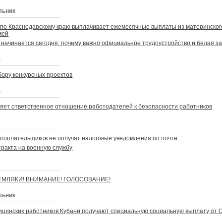
льник
по Краснодарскому краю выплачивает ежемесячные выплаты из материнског
мей
начинается сегодня: почему важно официальное трудоустройство и белая з
а
бору конкурсных проектов
а
ет ответственное отношение работодателей к безопасности работников
огоплательщиков не получат налоговые уведомления по почте
тракта на военную службу
к
МЛЯКИ! ВНИМАНИЕ! ГОЛОСОВАНИЕ!
льник
дицинских работников Кубани получают специальную социальную выплату от