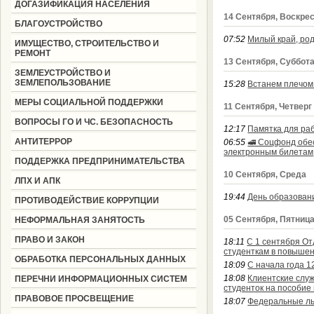
ДОГАЗИФИКАЦИЯ НАСЕЛЕНИЯ
14 Сентября, Воскре
БЛАГОУСТРОЙСТВО
07:52
Милый край, ро
ИМУЩЕСТВО, СТРОИТЕЛЬСТВО И
РЕМОНТ
13 Сентября, Суббот
ЗЕМЛЕУСТРОЙСТВО И
ЗЕМЛЕПОЛЬЗОВАНИЕ
15:28
Встанем плечом 
МЕРЫ СОЦИАЛЬНОЙ ПОДДЕРЖКИ
11 Сентября, Четверг
ВОПРОСЫ ГО И ЧС. БЕЗОПАСНОСТЬ
12:17
Памятка для ра
АНТИТЕРРОР
06:55
🚅 Соцфонд обе
электронным билетам
ПОДДЕРЖКА ПРЕДПРИНИМАТЕЛЬСТВА
10 Сентября, Среда
ЛПХ И АПК
19:44
День образован
ПРОТИВОДЕЙСТВИЕ КОРРУПЦИИ
05 Сентября, Пятниц
НЕФОРМАЛЬНАЯ ЗАНЯТОСТЬ
ПРАВО И ЗАКОН
18:11
С 1 сентября О
студенткам в повыше
ОБРАБОТКА ПЕРСОНАЛЬНЫХ ДАННЫХ
18:09
С начала года 1
18:08
Клиентские слу
ПЕРЕЧНИ ИНФОРМАЦИОННЫХ СИСТЕМ
студенток на пособие
ПРАВОВОЕ ПРОСВЕЩЕНИЕ
18:07
Федеральные льг