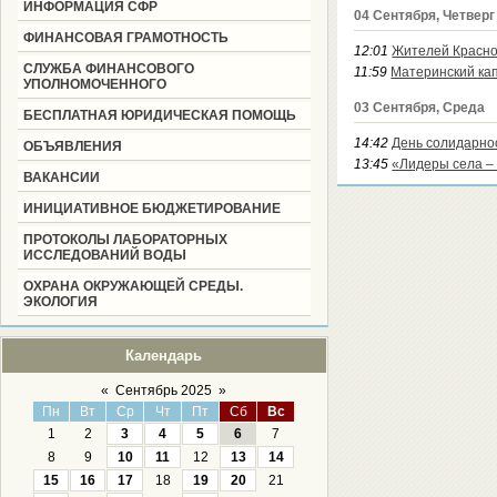
ИНФОРМАЦИЯ СФР
04 Сентября, Четверг
ФИНАНСОВАЯ ГРАМОТНОСТЬ
12:01
Жителей Красно
СЛУЖБА ФИНАНСОВОГО
11:59
Материнский кап
УПОЛНОМОЧЕННОГО
03 Сентября, Среда
БЕСПЛАТНАЯ ЮРИДИЧЕСКАЯ ПОМОЩЬ
14:42
День солидарно
ОБЪЯВЛЕНИЯ
13:45
«Лидеры села –
ВАКАНСИИ
ИНИЦИАТИВНОЕ БЮДЖЕТИРОВАНИЕ
ПРОТОКОЛЫ ЛАБОРАТОРНЫХ
ИССЛЕДОВАНИЙ ВОДЫ
ОХРАНА ОКРУЖАЮЩЕЙ СРЕДЫ.
ЭКОЛОГИЯ
Календарь
«
Сентябрь 2025
»
Пн
Вт
Ср
Чт
Пт
Сб
Вс
1
2
3
4
5
6
7
8
9
10
11
12
13
14
15
16
17
18
19
20
21