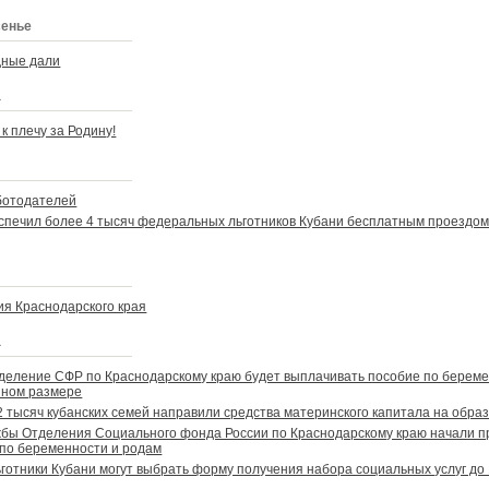
сенье
дные дали
а
к плечу за Родину!
ботодателей
спечил более 4 тысяч федеральных льготников Кубани бесплатным проездом
ия Краснодарского края
а
тделение СФР по Краснодарскому краю будет выплачивать пособие по береме
нном размере
2 тысяч кубанских семей направили средства материнского капитала на обра
жбы Отделения Социального фонда России по Краснодарскому краю начали п
 по беременности и родам
отники Кубани могут выбрать форму получения набора социальных услуг до 