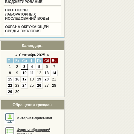
БЮДЖЕТИРОВАНИЕ
ПРОТОКОЛЫ
ЛАБОРАТОРНЫХ
ИССЛЕДОВАНИЙ ВОДЫ
ОХРАНА ОКРУЖАЮЩЕЙ
СРЕДЫ. ЭКОЛОГИЯ
Календарь
«
Сентябрь 2025
»
Пн
Вт
Ср
Чт
Пт
Сб
Вс
1
2
3
4
5
6
7
8
9
10
11
12
13
14
15
16
17
18
19
20
21
22
23
24
25
26
27
28
29
30
Обращения граждан
Интернет-приемная
Формы обращений