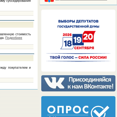
мму субсидирования
авленную стоимость
ода.
Подробнее
ежду покупателем и