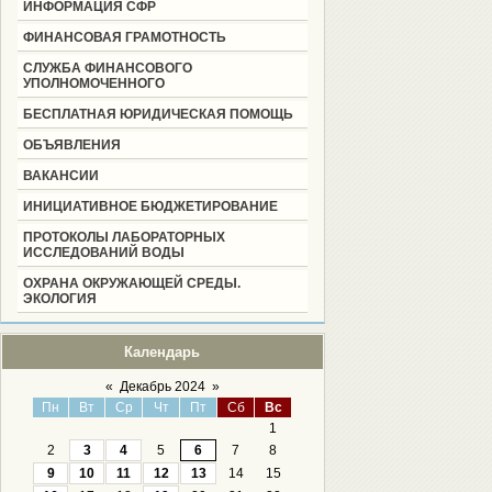
ИНФОРМАЦИЯ СФР
ФИНАНСОВАЯ ГРАМОТНОСТЬ
СЛУЖБА ФИНАНСОВОГО
УПОЛНОМОЧЕННОГО
БЕСПЛАТНАЯ ЮРИДИЧЕСКАЯ ПОМОЩЬ
ОБЪЯВЛЕНИЯ
ВАКАНСИИ
ИНИЦИАТИВНОЕ БЮДЖЕТИРОВАНИЕ
ПРОТОКОЛЫ ЛАБОРАТОРНЫХ
ИССЛЕДОВАНИЙ ВОДЫ
ОХРАНА ОКРУЖАЮЩЕЙ СРЕДЫ.
ЭКОЛОГИЯ
Календарь
«
Декабрь 2024
»
Пн
Вт
Ср
Чт
Пт
Сб
Вс
1
2
3
4
5
6
7
8
9
10
11
12
13
14
15