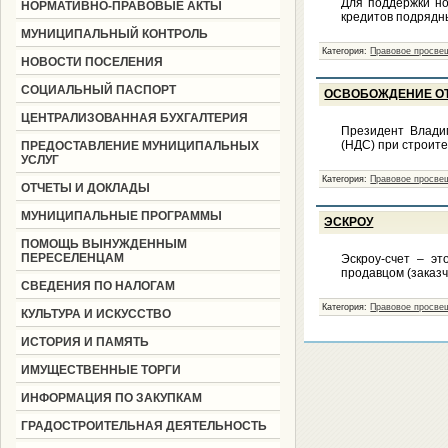
Для поддержки но
НОРМАТИВНО-ПРАВОВЫЕ АКТЫ
кредитов подрядн
МУНИЦИПАЛЬНЫЙ КОНТРОЛЬ
Категория:
Правовое просве
НОВОСТИ ПОСЕЛЕНИЯ
СОЦИАЛЬНЫЙ ПАСПОРТ
ОСВОБОЖДЕНИЕ О
ЦЕНТРАЛИЗОВАННАЯ БУХГАЛТЕРИЯ
Президент Владим
(НДС) при строите
ПРЕДОСТАВЛЕНИЕ МУНИЦИПАЛЬНЫХ
УСЛУГ
Категория:
Правовое просве
ОТЧЕТЫ И ДОКЛАДЫ
МУНИЦИПАЛЬНЫЕ ПРОГРАММЫ
ЭСКРОУ
ПОМОЩЬ ВЫНУЖДЕННЫМ
ПЕРЕСЕЛЕНЦАМ
Эскроу-счет – эт
продавцом (заказч
СВЕДЕНИЯ ПО НАЛОГАМ
Категория:
Правовое просве
КУЛЬТУРА И ИСКУССТВО
ИСТОРИЯ И ПАМЯТЬ
ИМУЩЕСТВЕННЫЕ ТОРГИ
ИНФОРМАЦИЯ ПО ЗАКУПКАМ
ГРАДОСТРОИТЕЛЬНАЯ ДЕЯТЕЛЬНОСТЬ