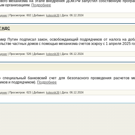
вого механизма на этапе внедрения ДОМ.РФ запустил собственную програ
ым организациям.
Подробнее
щение
|
Просмотров:
602
|
Добавил:
kolesnik39
|
Дата:
06.12.2024
Т НДС
ир Путин подписал закон, освобождающий подрядчиков от налога на доб
льстве частных домов с помощью механизма счетов эскроу с 1 апреля 2025 г
щение
|
Просмотров:
526
|
Добавил:
kolesnik39
|
Дата:
06.12.2024
о специальный банковский счет для безопасного проведения расчетов м
иков и подрядчиком).
Подробнее
щение
|
Просмотров:
623
|
Добавил:
kolesnik39
|
Дата:
06.12.2024