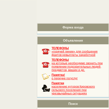
Форма входа
Объявления
ТЕЛЕФОНЫ
«горячей линии» для сообщения
фактов невыплаты заработной
ТЕЛЕФОНЫ
на которые необходимо звонить при
появлении подозрительных людей,
предметов, машин и др.
Памятка!
о перечне госуслуг
Памятки
населению хуторов Кировского
сельского поселения при
чрезвычайных ситуациях
Поиск