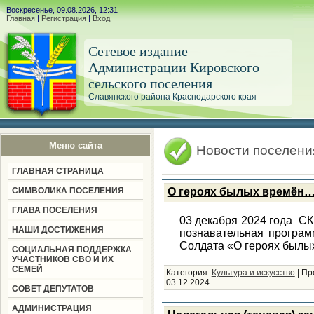
Воскресенье, 09.08.2026, 12:31
Главная
|
Регистрация
|
Вход
Сетевое издание
Администрации Кировского
сельского поселения
Славянского района Краснодарского края
Меню сайта
Новости поселени
ГЛАВНАЯ СТРАНИЦА
СИМВОЛИКА ПОСЕЛЕНИЯ
О героях былых времён
ГЛАВА ПОСЕЛЕНИЯ
03 декабря 2024 года СК
НАШИ ДОСТИЖЕНИЯ
познавательная програ
Солдата «О героях был
СОЦИАЛЬНАЯ ПОДДЕРЖКА
УЧАСТНИКОВ СВО И ИХ
СЕМЕЙ
Категория:
Культура и искусство
|
Пр
03.12.2024
СОВЕТ ДЕПУТАТОВ
АДМИНИСТРАЦИЯ