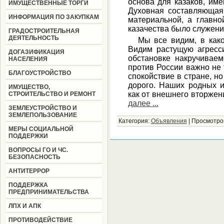
основа для казаков, им
ИМУЩЕСТВЕННЫЕ ТОРГИ
Духовная составляющая
ИНФОРМАЦИЯ ПО ЗАКУПКАМ
материальной, а главно
казачества было служени
ГРАДОСТРОИТЕЛЬНАЯ
ДЕЯТЕЛЬНОСТЬ
Мы все видим, в как
Видим растущую агресс
ДОГАЗИФИКАЦИЯ
обстановке накручиваем
НАСЕЛЕНИЯ
против России важно не 
БЛАГОУСТРОЙСТВО
спокойствие в стране, но
дорого. Наших родных и
ИМУЩЕСТВО,
как от внешнего вторжени
СТРОИТЕЛЬСТВО И РЕМОНТ
далее ...
ЗЕМЛЕУСТРОЙСТВО И
ЗЕМЛЕПОЛЬЗОВАНИЕ
Категория:
Объявления
|
Просмотро
МЕРЫ СОЦИАЛЬНОЙ
ПОДДЕРЖКИ
ВОПРОСЫ ГО И ЧС.
БЕЗОПАСНОСТЬ
АНТИТЕРРОР
ПОДДЕРЖКА
ПРЕДПРИНИМАТЕЛЬСТВА
ЛПХ И АПК
ПРОТИВОДЕЙСТВИЕ