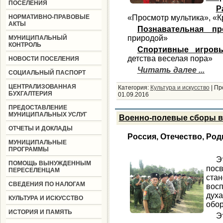
ПОСЕЛЕНИЯ
Р
НОРМАТИВНО-ПРАВОВЫЕ
«Просмотр мультика», «К
АКТЫ
Познавательная пр
природой»
МУНИЦИПАЛЬНЫЙ
КОНТРОЛЬ
Спортивные игров
детства веселая пора»
НОВОСТИ ПОСЕЛЕНИЯ
Читать далее ...
СОЦИАЛЬНЫЙ ПАСПОРТ
ЦЕНТРАЛИЗОВАННАЯ
Категория:
Культура и искусство
|
Пр
БУХГАЛТЕРИЯ
01.09.2016
ПРЕДОСТАВЛЕНИЕ
МУНИЦИПАЛЬНЫХ УСЛУГ
Военно-полевые сборы в с
ОТЧЕТЫ И ДОКЛАДЫ
Россия, Отечество, Ро
МУНИЦИПАЛЬНЫЕ
ПРОГРАММЫ
Э
ПОМОЩЬ ВЫНУЖДЕННЫМ
посв
ПЕРЕСЕЛЕНЦАМ
ста
СВЕДЕНИЯ ПО НАЛОГАМ
вос
дух
КУЛЬТУРА И ИСКУССТВО
обор
ИСТОРИЯ И ПАМЯТЬ
Э