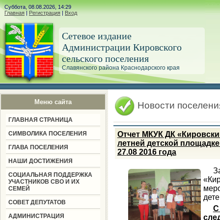
Суббота, 08.08.2026, 14:29
Главная
|
Регистрация
|
Вход
Сетевое издание
Администрации Кировского
сельского поселения
Славянского района Краснодарского края
Меню сайта
Новости поселени
ГЛАВНАЯ СТРАНИЦА
СИМВОЛИКА ПОСЕЛЕНИЯ
Отчет МКУК ДК «Кировски
летней детской площадке
ГЛАВА ПОСЕЛЕНИЯ
27.08 2016 года
НАШИ ДОСТИЖЕНИЯ
З
СОЦИАЛЬНАЯ ПОДДЕРЖКА
«К
УЧАСТНИКОВ СВО И ИХ
мер
СЕМЕЙ
дете
СОВЕТ ДЕПУТАТОВ
С
АДМИНИСТРАЦИЯ
сле