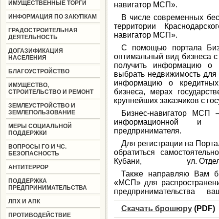
ИМУЩЕСТВЕННЫЕ ТОРГИ
навигатор МСП».
ИНФОРМАЦИЯ ПО ЗАКУПКАМ
В числе современных бес
территории Краснодарско
ГРАДОСТРОИТЕЛЬНАЯ
навигатор МСП».
ДЕЯТЕЛЬНОСТЬ
С помощью портала Биз
ДОГАЗИФИКАЦИЯ
оптимальный вид бизнеса с 
НАСЕЛЕНИЯ
получить информацию о ко
БЛАГОУСТРОЙСТВО
выбрать недвижимость для 
информацию о кредитных
ИМУЩЕСТВО,
бизнеса, мерах государств
СТРОИТЕЛЬСТВО И РЕМОНТ
крупнейших заказчиков с гос
ЗЕМЛЕУСТРОЙСТВО И
ЗЕМЛЕПОЛЬЗОВАНИЕ
Бизнес-навигатор МСП –
информационной и м
МЕРЫ СОЦИАЛЬНОЙ
предпринимателя.
ПОДДЕРЖКИ
Для регистрации на Порт
ВОПРОСЫ ГО И ЧС.
обратиться самостоятельн
БЕЗОПАСНОСТЬ
Кубани, ул. Отдельска
АНТИТЕРРОР
Также направляю Вам б
ПОДДЕРЖКА
«МСП» для распространени
ПРЕДПРИНИМАТЕЛЬСТВА
предпринимательства ваше
ЛПХ И АПК
Скачать брошюру
(
PDF)
ПРОТИВОДЕЙСТВИЕ