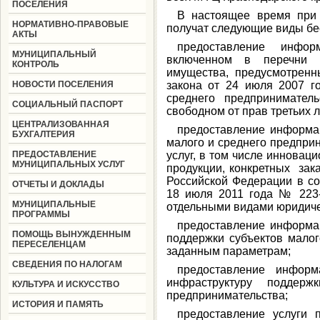
ПОСЕЛЕНИЯ
В настоящее время при
НОРМАТИВНО-ПРАВОВЫЕ
получат следующие виды бе
АКТЫ
предоставление инфо
МУНИЦИПАЛЬНЫЙ
включенном в перечни г
КОНТРОЛЬ
имущества, предусмотренн
НОВОСТИ ПОСЕЛЕНИЯ
закона от 24 июля 2007 
среднего предпринимател
СОЦИАЛЬНЫЙ ПАСПОРТ
свободном от прав третьих л
ЦЕНТРАЛИЗОВАННАЯ
предоставление информац
БУХГАЛТЕРИЯ
малого и среднего предприн
ПРЕДОСТАВЛЕНИЕ
услуг, в том числе инновац
МУНИЦИПАЛЬНЫХ УСЛУГ
продукции, конкретных зак
Российской Федерации в со
ОТЧЕТЫ И ДОКЛАДЫ
18 июля 2011 года № 223-Ф
МУНИЦИПАЛЬНЫЕ
отдельными видами юридиче
ПРОГРАММЫ
предоставление информа
ПОМОЩЬ ВЫНУЖДЕННЫМ
поддержки субъектов малог
ПЕРЕСЕЛЕНЦАМ
заданным параметрам;
СВЕДЕНИЯ ПО НАЛОГАМ
предоставление информ
инфраструктуру поддер
КУЛЬТУРА И ИСКУССТВО
предпринимательства;
ИСТОРИЯ И ПАМЯТЬ
предоставление услуги 