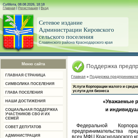
Суббота, 08.08.2026, 18:18
Главная
|
Регистрация
|
Вход
Сетевое издание
Администрации Кировского
сельского поселения
Славянского района Краснодарского края
Меню сайта
Поддержка предп
ГЛАВНАЯ СТРАНИЦА
Главная
»
Поддержка предпринимате
СИМВОЛИКА ПОСЕЛЕНИЯ
Услуги Корпорации малого и сред
услуги для бизнеса
ГЛАВА ПОСЕЛЕНИЯ
НАШИ ДОСТИЖЕНИЯ
«Уважаемые р
и индивидуа
СОЦИАЛЬНАЯ ПОДДЕРЖКА
УЧАСТНИКОВ СВО И ИХ
СЕМЕЙ
Федеральной Корп
СОВЕТ ДЕПУТАТОВ
предпринимательства пре
АДМИНИСТРАЦИЯ
всех МФЦ Краснодарского кр