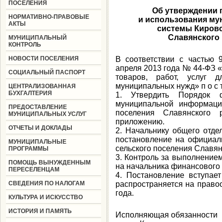
ПОСЕЛЕНИЯ
Об утверждении 
НОРМАТИВНО-ПРАВОВЫЕ
и использования м
АКТЫ
системы Кировс
Славянского 
МУНИЦИПАЛЬНЫЙ
КОНТРОЛЬ
НОВОСТИ ПОСЕЛЕНИЯ
В соответствии с частью 
апреля 2013 года № 44-ФЗ «
СОЦИАЛЬНЫЙ ПАСПОРТ
товаров, работ, услуг д
муниципальных нужд» п о с т 
ЦЕНТРАЛИЗОВАННАЯ
БУХГАЛТЕРИЯ
1. Утвердить Порядок ф
муниципальной информаци
ПРЕДОСТАВЛЕНИЕ
поселения Славянского 
МУНИЦИПАЛЬНЫХ УСЛУГ
приложению.
ОТЧЕТЫ И ДОКЛАДЫ
2. Начальнику общего отде
постановление на официал
МУНИЦИПАЛЬНЫЕ
сельского поселения Славян
ПРОГРАММЫ
3. Контроль за выполнение
ПОМОЩЬ ВЫНУЖДЕННЫМ
на начальника финансового 
ПЕРЕСЕЛЕНЦАМ
4. Постановление вступае
СВЕДЕНИЯ ПО НАЛОГАМ
распространяется на право
года.
КУЛЬТУРА И ИСКУССТВО
ИСТОРИЯ И ПАМЯТЬ
Исполняющая обязанности