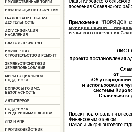
главы Кировского сельского
ИМУЩЕСТВЕННЫЕ ТОРГИ
поселения Славянского райо
ИНФОРМАЦИЯ ПО ЗАКУПКАМ
ГРАДОСТРОИТЕЛЬНАЯ
Приложение
"ПОРЯДОК ф
ДЕЯТЕЛЬНОСТЬ
муниципальной инфор
ДОГАЗИФИКАЦИЯ
сельского поселения Слав
НАСЕЛЕНИЯ
БЛАГОУСТРОЙСТВО
ЛИСТ
ИМУЩЕСТВО,
СТРОИТЕЛЬСТВО И РЕМОНТ
проекта постановления а
ЗЕМЛЕУСТРОЙСТВО И
ЗЕМЛЕПОЛЬЗОВАНИЕ
Слав
от ____
МЕРЫ СОЦИАЛЬНОЙ
«Об утверждении
ПОДДЕРЖКИ
и использования м
ВОПРОСЫ ГО И ЧС.
системы Кировс
БЕЗОПАСНОСТЬ
Славянского 
АНТИТЕРРОР
ПОДДЕРЖКА
ПРЕДПРИНИМАТЕЛЬСТВА
Проект подготовлен и внесе
Финансовым отделом
ЛПХ И АПК
Начальник финансового отд
ПРОТИВОДЕЙСТВИЕ