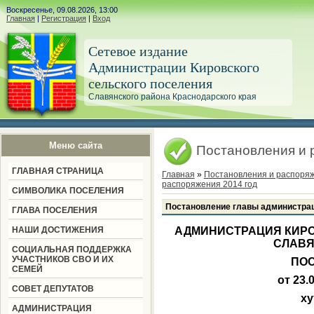
Воскресенье, 09.08.2026, 13:00
Главная
|
Регистрация
|
Вход
Сетевое издание
Администрации Кировского
сельского поселения
Славянского района Краснодарского края
Меню сайта
Постановления и 
ГЛАВНАЯ СТРАНИЦА
Главная
»
Постановления и распоря
распоряжения 2014 год
СИМВОЛИКА ПОСЕЛЕНИЯ
Постановление главы администрац
ГЛАВА ПОСЕЛЕНИЯ
НАШИ ДОСТИЖЕНИЯ
АДМИНИСТРАЦИЯ КИРО
СЛАВЯ
СОЦИАЛЬНАЯ ПОДДЕРЖКА
УЧАСТНИКОВ СВО И ИХ
ПО
СЕМЕЙ
от 23.
СОВЕТ ДЕПУТАТОВ
ху
АДМИНИСТРАЦИЯ