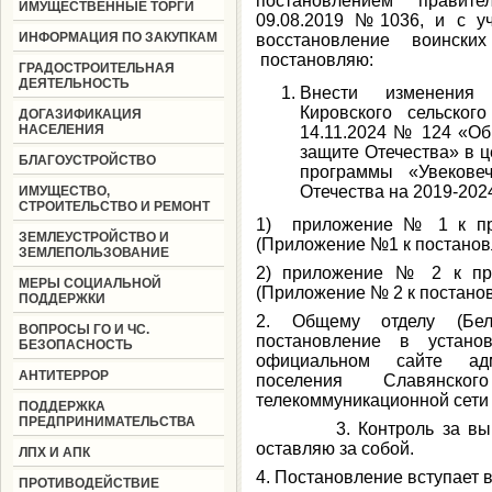
постановлением правит
ИМУЩЕСТВЕННЫЕ ТОРГИ
09.08.2019 №1036, и с у
ИНФОРМАЦИЯ ПО ЗАКУПКАМ
восстановление воински
постановляю:
ГРАДОСТРОИТЕЛЬНАЯ
ДЕЯТЕЛЬНОСТЬ
Внести изменения 
Кировского сельског
ДОГАЗИФИКАЦИЯ
НАСЕЛЕНИЯ
14.11.2024 № 124 «Об
защите Отечества» в 
БЛАГОУСТРОЙСТВО
программы «Увекове
Отечества на 2019-202
ИМУЩЕСТВО,
СТРОИТЕЛЬСТВО И РЕМОНТ
1) приложение № 1 к про
ЗЕМЛЕУСТРОЙСТВО И
(Приложение №1 к постанов
ЗЕМЛЕПОЛЬЗОВАНИЕ
2) приложение № 2 к про
МЕРЫ СОЦИАЛЬНОЙ
(Приложение № 2 к постано
ПОДДЕРЖКИ
2. Общему отделу (Бел
ВОПРОСЫ ГО И ЧС.
постановление в устано
БЕЗОПАСНОСТЬ
официальном сайте адм
АНТИТЕРРОР
поселения Славянск
телекоммуникационной сети
ПОДДЕРЖКА
ПРЕДПРИНИМАТЕЛЬСТВА
3. Контроль за выполн
оставляю за собой.
ЛПХ И АПК
4. Постановление вступает в
ПРОТИВОДЕЙСТВИЕ