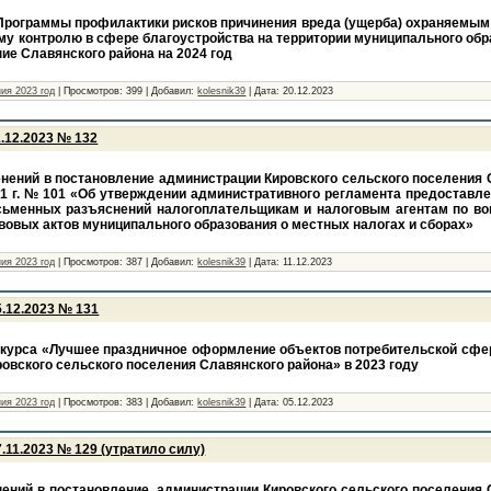
Программы профилактики рисков причинения вреда (ущерба) охраняемым
у контролю в сфере благоустройства на территории муниципального обр
ие Славянского района на 2024 год
ия 2023 год
|
Просмотров:
399
|
Добавил:
kolesnik39
|
Дата:
20.12.2023
.12.2023 № 132
нений в постановление администрации Кировского сельского поселения 
21 г. № 101 «Об утверждении административного регламента предоставл
сьменных разъяснений налогоплательщикам и налоговым агентам по в
овых актов муниципального образования о местных налогах и сборах»
ия 2023 год
|
Просмотров:
387
|
Добавил:
kolesnik39
|
Дата:
11.12.2023
.12.2023 № 131
нкурса «Лучшее праздничное оформление объектов потребительской сф
ровского сельского поселения Славянского района» в 2023 году
ия 2023 год
|
Просмотров:
383
|
Добавил:
kolesnik39
|
Дата:
05.12.2023
.11.2023 № 129 (утратило силу)
нений в постановление администрации Кировского сельского поселения 