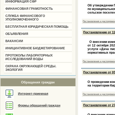
ИНФОРМАЦИЯ СФР
Об утверждении 
ФИНАНСОВАЯ ГРАМОТНОСТЬ
по муниципальном
сельское поселен
СЛУЖБА ФИНАНСОВОГО
УПОЛНОМОЧЕННОГО
Постановления и распоряжен
БЕСПЛАТНАЯ ЮРИДИЧЕСКАЯ ПОМОЩЬ
Постановление от 11
ОБЪЯВЛЕНИЯ
ВАКАНСИИ
О внесении изме
от 12 октября 20
ИНИЦИАТИВНОЕ БЮДЖЕТИРОВАНИЕ
услуги «Дача пи
нормативных прав
ПРОТОКОЛЫ ЛАБОРАТОРНЫХ
ИССЛЕДОВАНИЙ ВОДЫ
Постановления и распоряжен
ОХРАНА ОКРУЖАЮЩЕЙ СРЕДЫ.
ЭКОЛОГИЯ
Постановление от 05
О проведении ко
Обращения граждан
на территории Ки
Интернет-приемная
Постановления и распоряжен
Постановление от 27
Формы обращений граждан
О внесении изме