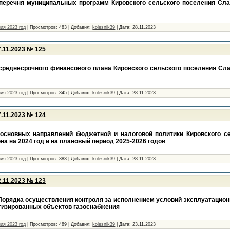
перечня муниципальных программ Кировского сельского поселения Сла
ия 2023 год
|
Просмотров:
483
|
Добавил:
kolesnik39
|
Дата:
28.11.2023
.11.2023 № 125
среднесрочного финансового плана Кировского сельского поселения Сла
ия 2023 год
|
Просмотров:
345
|
Добавил:
kolesnik39
|
Дата:
28.11.2023
.11.2023 № 124
основных направлений бюджетной и налоговой политики Кировского с
на на 2024 год и на плановый период 2025-2026 годов
ия 2023 год
|
Просмотров:
383
|
Добавил:
kolesnik39
|
Дата:
28.11.2023
.11.2023 № 123
Порядка осуществления контроля за исполнением условий эксплуатацион
тизированных объектов газоснабжения
ия 2023 год
|
Просмотров:
489
|
Добавил:
kolesnik39
|
Дата:
23.11.2023