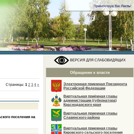
Приветствую Вас
Гость
!
ВЕРСИЯ ДЛЯ СЛАБОВИДЯЩИХ
Обращение к власти
Электронная приемная Президента
Страницы
:
1
2
3
4
»
Российской Федерации
Виртуальная приёмная главы
администрации (губернатора)
Краснодарского края
Виртуальная приемная главы
ского поселения на
Славянского района
Виртуальная приемная главы
Кировского сельского поселения