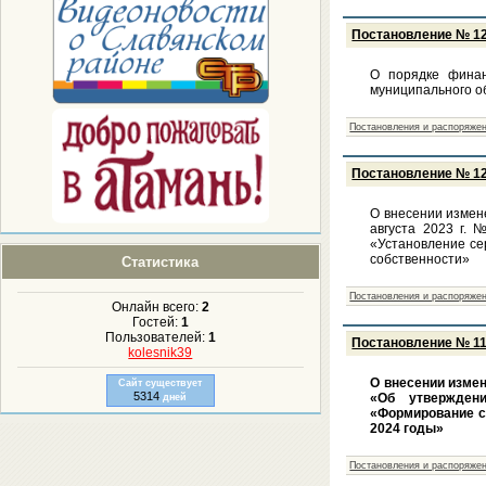
Постановление № 122
О порядке финан
муниципального о
Постановления и распоряжен
Постановление № 120
О внесении измен
августа 2023 г. 
«Установление се
собственности»
Статистика
Постановления и распоряжен
Онлайн всего:
2
Гостей:
1
Пользователей:
1
Постановление № 119
kolesnik39
О внесении измен
Сайт существует
5314
«Об утверждени
дней
«Формирование с
2024 годы»
Постановления и распоряжен