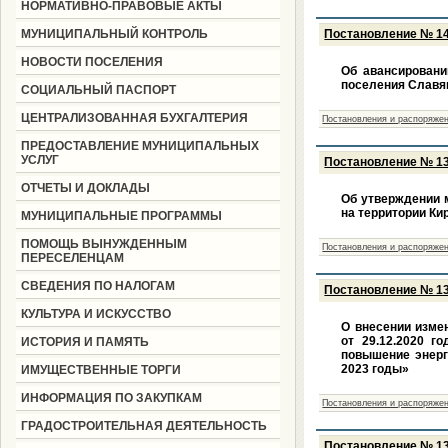
НОРМАТИВНО-ПРАВОВЫЕ АКТЫ
МУНИЦИПАЛЬНЫЙ КОНТРОЛЬ
Постановление № 140
НОВОСТИ ПОСЕЛЕНИЯ
Об авансировани
поселения Славя
СОЦИАЛЬНЫЙ ПАСПОРТ
ЦЕНТРАЛИЗОВАННАЯ БУХГАЛТЕРИЯ
Постановления и распоряжен
ПРЕДОСТАВЛЕНИЕ МУНИЦИПАЛЬНЫХ
УСЛУГ
Постановление № 139
ОТЧЕТЫ И ДОКЛАДЫ
Об утверждении 
на территории Ки
МУНИЦИПАЛЬНЫЕ ПРОГРАММЫ
ПОМОЩЬ ВЫНУЖДЕННЫМ
Постановления и распоряжен
ПЕРЕСЕЛЕНЦАМ
СВЕДЕНИЯ ПО НАЛОГАМ
Постановление № 138
КУЛЬТУРА И ИСКУССТВО
О внесении изме
от 29.12.2020 
ИСТОРИЯ И ПАМЯТЬ
повышение энерг
2023 годы»
ИМУЩЕСТВЕННЫЕ ТОРГИ
ИНФОРМАЦИЯ ПО ЗАКУПКАМ
Постановления и распоряжен
ГРАДОСТРОИТЕЛЬНАЯ ДЕЯТЕЛЬНОСТЬ
Постановление № 137