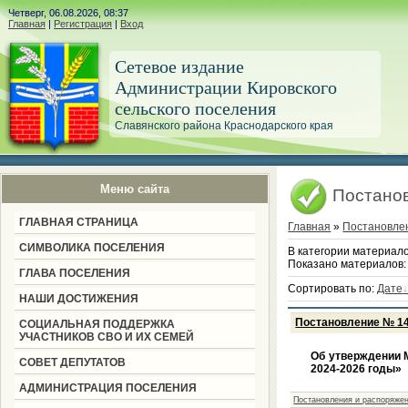
Четверг, 06.08.2026, 08:37
Главная
|
Регистрация
|
Вход
Сетевое издание
Администрации Кировского
сельского поселения
Славянского района Краснодарского края
Меню сайта
Постанов
ГЛАВНАЯ СТРАНИЦА
Главная
»
Постановле
СИМВОЛИКА ПОСЕЛЕНИЯ
В категории материал
Показано материалов
ГЛАВА ПОСЕЛЕНИЯ
Сортировать по
:
Дате
НАШИ ДОСТИЖЕНИЯ
Постановление № 142
СОЦИАЛЬНАЯ ПОДДЕРЖКА
УЧАСТНИКОВ СВО И ИХ СЕМЕЙ
Об утверждении 
СОВЕТ ДЕПУТАТОВ
2024-2026 годы»
АДМИНИСТРАЦИЯ ПОСЕЛЕНИЯ
Постановления и распоряжен