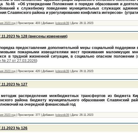
ода №46 «Об утверждении Положения о порядке образования и деятел
бований к служебному поведению муниципальных служащих админис
ния Славянского района и урегулированию конфликта интересов» (утрати
ия 2023 год
|
Просмотров:
403
|
Добавил:
kolesnik39
|
Дата:
28.11.2023
.11.2023 № 128 (внесены изменения)
порядка предоставления дополнительной меры социальной поддержки 
мовыми пожарными извещателями мест проживания малоимущих мно
хся в трудной жизненной ситуации, в социально опасном положении
(
 № 27 от 27.03.2026
)
ия 2023 год
|
Просмотров:
420
|
Добавил:
kolesnik39
|
Дата:
28.11.2023
.11.2023 № 127
 методик распределения межбюджетных трансфертов из бюджета Кир
нского района бюджету муниципального образования Славянский рай
лномочий на очередной финансовый год
ия 2023 год
|
Просмотров:
377
|
Добавил:
kolesnik39
|
Дата:
28.11.2023
.11.2023 № 126