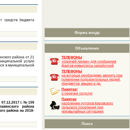
т средств бюджета
Форма входа
Объявления
нского района от 21
ТЕЛЕФОНЫ
ниципальной услуги
«горячей линии» для сообщения
ося в муниципальной
фактов невыплаты заработной
ТЕЛЕФОНЫ
на которые необходимо звонить при
появлении подозрительных людей,
предметов, машин и др.
Памятка!
о перечне госуслуг
Памятки
07.12.2017 г. № 159
населению хуторов Кировского
авянского района
сельского поселения при
го района на 2018-
чрезвычайных ситуациях
Поиск