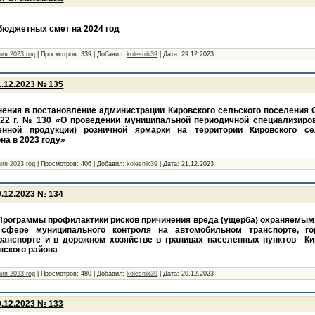
бюджетных смет на 2024 год
ия 2023 год
|
Просмотров:
339
|
Добавил:
kolesnik39
|
Дата:
29.12.2023
.12.2023 № 135
нения в постановление администрации Кировского сельского поселения 
022 г. № 130 «О проведении муниципальной периодичной специализиро
венной продукции) розничной ярмарки на территории Кировского с
на в 2023 году»
ия 2023 год
|
Просмотров:
406
|
Добавил:
kolesnik39
|
Дата:
21.12.2023
.12.2023 № 134
Программы профилактики рисков причинения вреда (ущерба) охраняемым
сфере муниципального контроля на автомобильном транспорте, г
ранспорте и в дорожном хозяйстве в границах населенных пунктов Ки
нского района
ия 2023 год
|
Просмотров:
480
|
Добавил:
kolesnik39
|
Дата:
20.12.2023
.12.2023 № 133