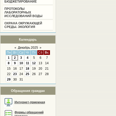
БЮДЖЕТИРОВАНИЕ
ПРОТОКОЛЫ
ЛАБОРАТОРНЫХ
ИССЛЕДОВАНИЙ ВОДЫ
ОХРАНА ОКРУЖАЮЩЕЙ
СРЕДЫ. ЭКОЛОГИЯ
Календарь
«
Декабрь 2025
»
Пн
Вт
Ср
Чт
Пт
Сб
Вс
1
2
3
4
5
6
7
8
9
10
11
12
13
14
15
16
17
18
19
20
21
22
23
24
25
26
27
28
29
30
31
Обращения граждан
Интернет-приемная
Формы обращений