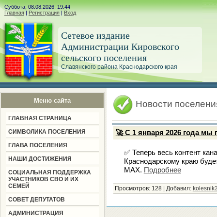
Суббота, 08.08.2026, 19:44
Главная
|
Регистрация
|
Вход
Сетевое издание
Администрации Кировского
сельского поселения
Славянского района Краснодарского края
Меню сайта
Новости поселени
ГЛАВНАЯ СТРАНИЦА
СИМВОЛИКА ПОСЕЛЕНИЯ
🚀 С 1 января 2026 года мы
ГЛАВА ПОСЕЛЕНИЯ
✅ Теперь весь контент кан
НАШИ ДОСТИЖЕНИЯ
Краснодарскому краю буде
MAX.
Подробнее
СОЦИАЛЬНАЯ ПОДДЕРЖКА
УЧАСТНИКОВ СВО И ИХ
СЕМЕЙ
Просмотров:
128
|
Добавил:
kolesnik
СОВЕТ ДЕПУТАТОВ
АДМИНИСТРАЦИЯ