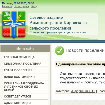
Пятница, 07.08.2026, 06:33
Главная
|
Регистрация
|
Вход
Сетевое издание
Администрации Кировского
сельского поселения
Славянского района Краснодарского края
Меню сайта
Новости поселени
ГЛАВНАЯ СТРАНИЦА
СИМВОЛИКА ПОСЕЛЕНИЯ
Единовременное пособие п
ГЛАВА ПОСЕЛЕНИЯ
Эта выплата положена к
НАШИ ДОСТИЖЕНИЯ
трудоустройства. С начала
уже получили почти 25 тыс
СОЦИАЛЬНАЯ ПОДДЕРЖКА
УЧАСТНИКОВ СВО И ИХ
СЕМЕЙ
Категория:
Информация СФР
|
Прос
СОВЕТ ДЕПУТАТОВ
АДМИНИСТРАЦИЯ