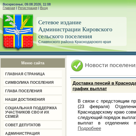
Воскресенье, 09.08.2026, 11:08
Главная
|
Регистрация
|
Вход
Сетевое издание
Администрации Кировского
сельского поселения
Славянского района Краснодарского края
Меню сайта
Новости поселени
ГЛАВНАЯ СТРАНИЦА
СИМВОЛИКА ПОСЕЛЕНИЯ
Доставка пенсий в Краснода
график выплат
ГЛАВА ПОСЕЛЕНИЯ
НАШИ ДОСТИЖЕНИЯ
В связи с предстоящим п
(23 февраля) Отделен
СОЦИАЛЬНАЯ ПОДДЕРЖКА
Краснодарскому краю совм
УЧАСТНИКОВ СВО И ИХ
СЕМЕЙ
следующий порядок выплат
выплат в отделениях по
СОВЕТ ДЕПУТАТОВ
Подробнее
АДМИНИСТРАЦИЯ